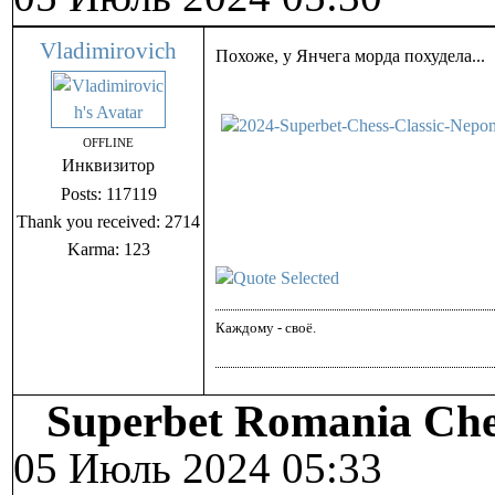
Vladimirovich
Похоже, у Янчега морда похудела...
OFFLINE
Инквизитор
Posts: 117119
Thank you received: 2714
Karma: 123
Каждому - своё.
Superbet Romania Ches
05 Июль 2024 05:33