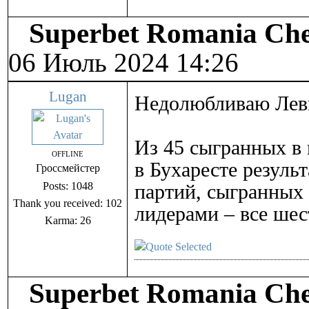
Superbet Romania Ches
06 Июль 2024 14:26
Lugan
Недолюбливаю Леви
Из 45 сыгранных в 
OFFLINE
в Бухаресте резуль
Гроссмейстер
Posts: 1048
партий, сыгранных
Thank you received: 102
лидерами – все шес
Karma: 26
Superbet Romania Ches