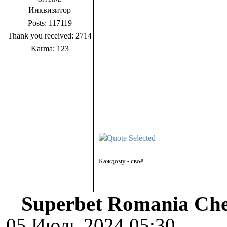
Инквизитор
Posts: 117119
Thank you received: 2714
Karma: 123
Каждому - своё.
Superbet Romania Ches
05 Июль 2024 05:30