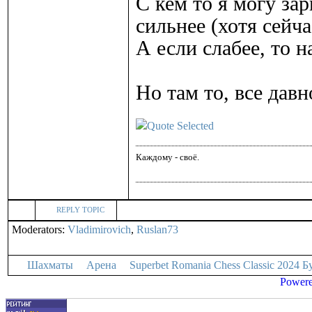
С кем то я могу зар
сильнее (хотя сейч
А если слабее, то н
Но там то, все давн
Каждому - своё.
REPLY TOPIC
Moderators:
Vladimirovich
,
Ruslan73
Шахматы
Арена
Superbet Romania Chess Classic 2024 Б
Powere