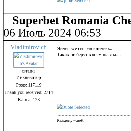
Superbet Romania Ches
06 Июль 2024 06:53
Vladimirovich
Янчег все сыграл вничью...
Таких не берут в космонавты....
OFFLINE
Инквизитор
Posts: 117119
Thank you received: 2714
Karma: 123
Каждому - своё.