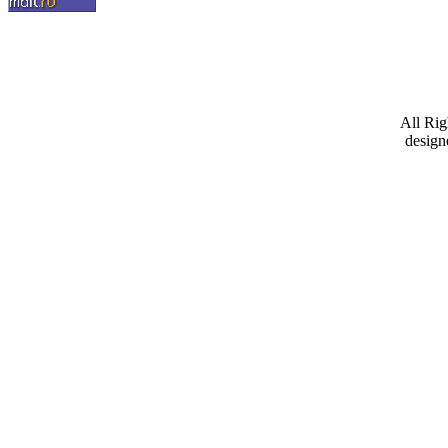
All Ri
design