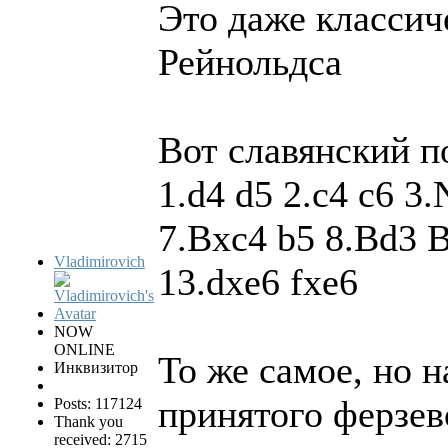
Это даже классич
Рейнольдса
Вот славянский п
1.d4 d5 2.c4 c6 3
7.Bxc4 b5 8.Bd3 B
Vladimirovich
13.dxe6 fxe6
NOW
ONLINE
То же самое, но н
Инквизитор
принятого ферзев
Posts: 117124
Thank you
received: 2715