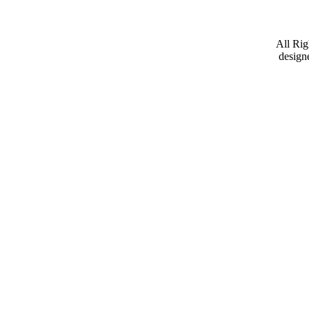
All Ri
design