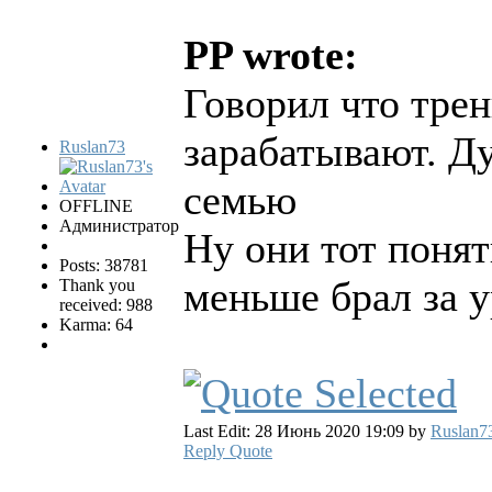
PP wrote:
Говорил что трен
зарабатывают. Д
Ruslan73
семью
OFFLINE
Администратор
Ну они тот поня
Posts: 38781
меньше брал за у
Thank you
received: 988
Karma: 64
Last Edit: 28 Июнь 2020 19:09 by
Ruslan7
Reply
Quote