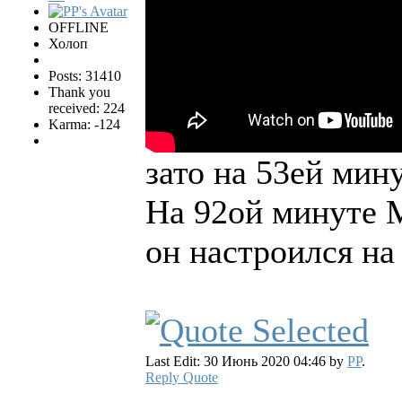
OFFLINE
Холоп
Posts: 31410
Thank you
received: 224
Karma: -124
зато на 53ей ми
На 92ой минуте М
он настроился на
Last Edit: 30 Июнь 2020 04:46 by
PP
.
Reply
Quote