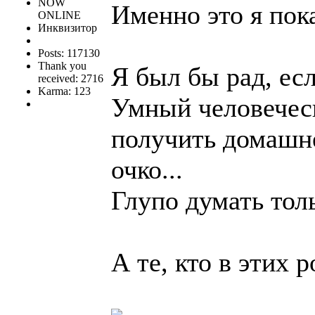
NOW
Именно это я пок
ONLINE
Инквизитор
Posts: 117130
Thank you
Я был бы рад, ес
received: 2716
Karma: 123
Умный человеческ
получить домашне
очко...
Глупо думать толь
А те, кто в этих 