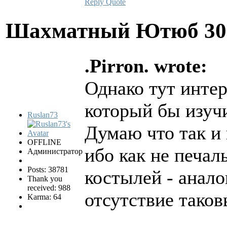
Reply
Quote
Шахматный Ютюб
30
.Pirron. wrote:
Однако тут инте
который бы изуч
Ruslan73
Думаю что так и 
OFFLINE
ибо как не печал
Администратор
Posts: 38781
костылей - анал
Thank you
received: 988
отсутствие таков
Karma: 64