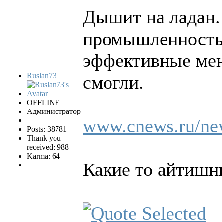
Дышит на ладан.
промышленность 
эффективные мен
Ruslan73
смогли.
OFFLINE
Администратор
www.cnews.ru/new
Posts: 38781
Thank you
received: 988
Karma: 64
Какие то айтишны