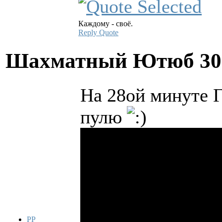
Каждому - своё.
Reply
Quote
Шахматный Ютюб
30
На 28ой минуте Г
пулю
PP