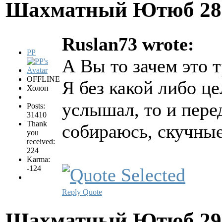
Шахматный Ютюб
28
Ruslan73 wrote:
PP
А Вы то зачем это т
OFFLINE
Я без какой либо ц
Холоп
услышал, то и пер
Posts:
31410
Thank
собираюсь, скучные
you
received:
224
Karma:
-124
Reply
Quote
Шахматный Ютюб
29