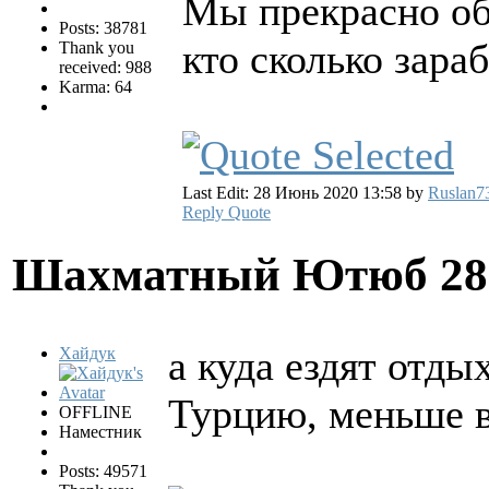
Мы прекрасно об
Posts: 38781
кто сколько зараб
Thank you
received: 988
Karma: 64
Last Edit: 28 Июнь 2020 13:58 by
Ruslan7
Reply
Quote
Шахматный Ютюб
28
а куда ездят отды
Хайдук
Турцию, меньше 
OFFLINE
Наместник
Posts: 49571