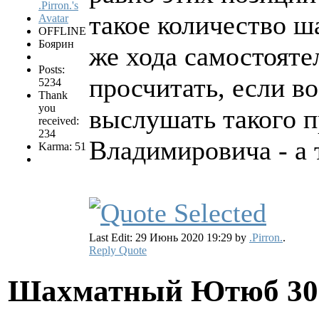
такое количество ш
OFFLINE
Боярин
же хода самостояте
Posts:
просчитать, если в
5234
Thank
you
выслушать такого п
received:
234
Владимировича - а 
Karma: 51
Last Edit: 29 Июнь 2020 19:29 by
.Pirron.
.
Reply
Quote
Шахматный Ютюб
30