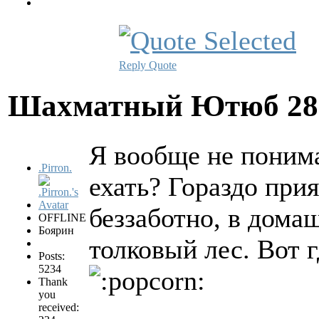
Reply
Quote
Шахматный Ютюб
28
Я вообще не понима
.Pirron.
ехать? Гораздо при
беззаботно, в дома
OFFLINE
Боярин
толковый лес. Вот 
Posts:
5234
Thank
you
received: