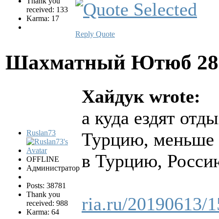
Thank you
received: 133
Karma: 17
Reply
Quote
Шахматный Ютюб
28
Хайдук wrote:
а куда ездят отд
Ruslan73
Турцию, меньше 
в Турцию, Росси
OFFLINE
Администратор
Posts: 38781
Thank you
ria.ru/2019061
received: 988
Karma: 64