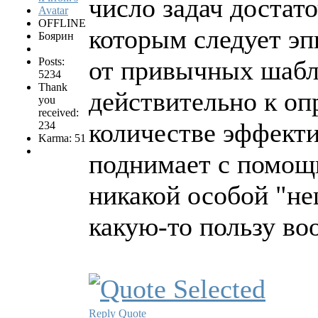
число задач достато
OFFLINE
которым следует эп
Боярин
Posts:
от привычных шабл
5234
Thank
действительно к оп
you
received:
количестве эффекти
234
Karma: 51
поднимает с помощь
никакой особой "не
какую-то пользу в
Reply
Quote