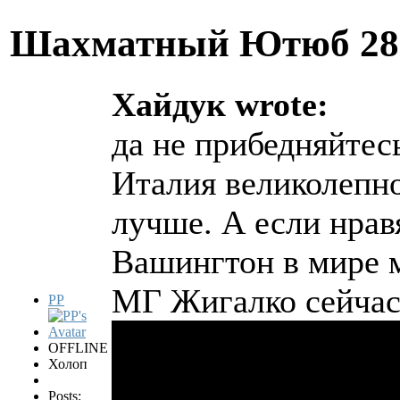
Шахматный Ютюб
28
Хайдук wrote:
да не прибедняйтес
Италия великолепно
лучше. А если нрав
Вашингтон в мире м
МГ Жигалко сейчас
PP
OFFLINE
Холоп
Posts: