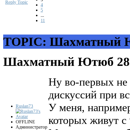
Reply Topic
4
5
...
11
TOPIC: Шахматный
Шахматный Ютюб
28
Ну во-первых не 
дискуссий при вс
У меня, например
Ruslan73
которых живут с 
OFFLINE
Администратор