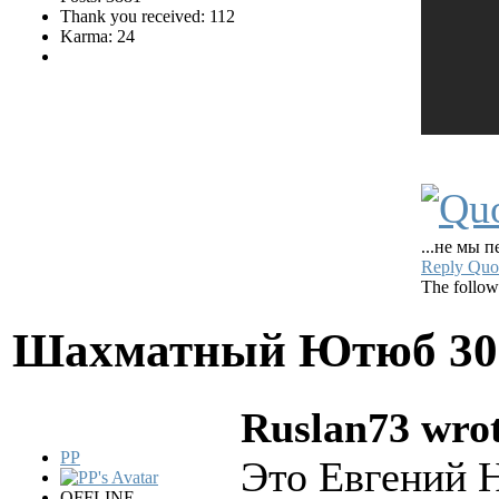
Thank you received: 112
Karma: 24
...не мы п
Reply
Quo
The follow
Шахматный Ютюб
30
Ruslan73 wrot
PP
Это Евгений Н
OFFLINE