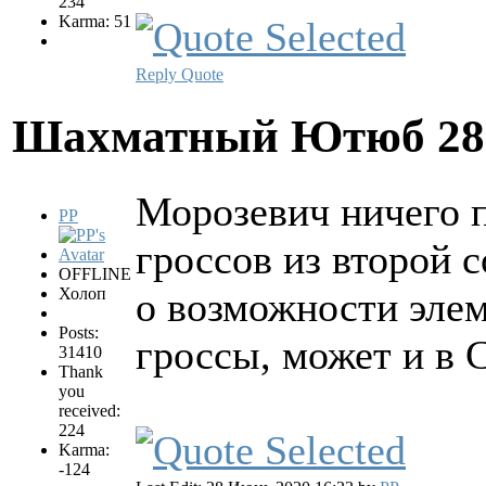
234
Karma: 51
Reply
Quote
Шахматный Ютюб
28
Морозевич ничего п
PP
гроссов из второй 
OFFLINE
Холоп
о возможности элем
Posts:
гроссы, может и в 
31410
Thank
you
received:
224
Karma:
-124