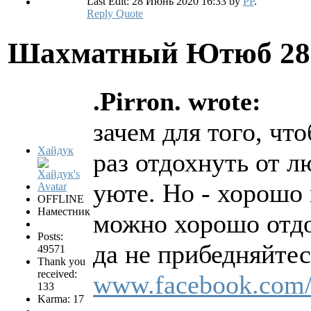
Last Edit: 28 Июнь 2020 16:33 by
PP
.
Reply
Quote
Шахматный Ютюб
28
.Pirron. wrote:
зачем для того, чт
Хайдук
раз отдохнуть от л
уюте. Но - хорошо 
OFFLINE
Наместник
можно хорошо отдо
Posts:
да не прибедняйте
49571
Thank you
received:
www.facebook.com/
133
Karma: 17