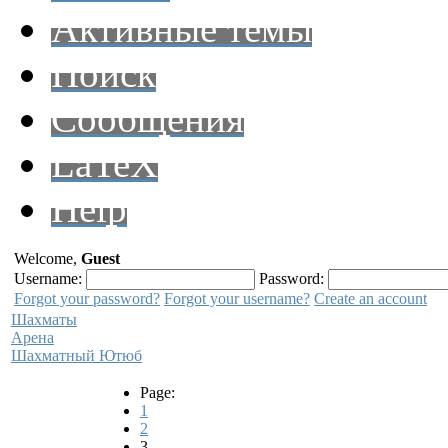
Активные темы
Поиск
Сообщения
LaTeX
Help
Welcome,
Guest
Username:
Password:
Forgot your password?
Forgot your username?
Create an account
Шахматы
Арена
Шахматный Ютюб
Page:
1
2
3