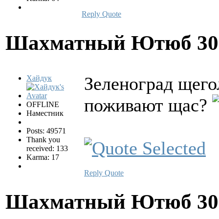
Reply
Quote
Шахматный Ютюб
30
Зеленоград щего
Хайдук
поживают щас?
OFFLINE
Наместник
Posts: 49571
Thank you
received: 133
Karma: 17
Reply
Quote
Шахматный Ютюб
30