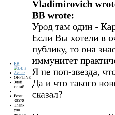
Vladimirovich wrot
BB wrote:
Урод там один - Кар
Если Вы хотели в о
публику, то она зна
иммунитет практи
BB
Я не поп-звезда, ч
OFFLINE
Да и что такого нов
Злой
гений
сказал?
Posts:
30578
Thank
you
received: