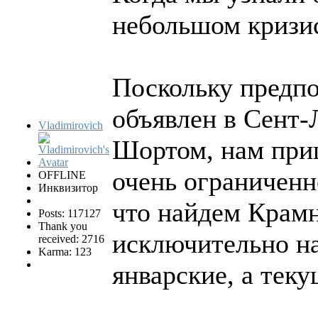
небольшом кризи
Поскольку предпо
объявлен в Сент-
Vladimirovich
Шортом, нам при
очень ограниченн
OFFLINE
Инквизитор
что найдем Крамн
Posts: 117127
Thank you
исключительно на
received: 2716
Karma: 123
январские, а теку