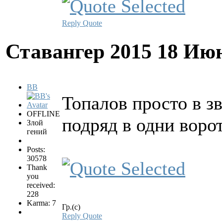
Reply
Quote
Ставангер 2015
18 Июн
BB
Топалов просто в з
OFFLINE
подряд в одни ворот
Злой
гений
Posts:
30578
Thank
you
received:
228
Karma: 7
Гр.(с)
Reply
Quote