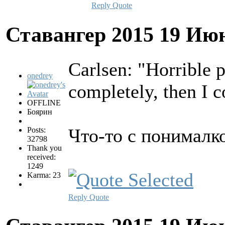
Reply
Quote
Ставангер 2015
19 Июн
Carlsen: "Horrible p
onedrey
completely, then I c
OFFLINE
Боярин
Что-то с понималк
Posts:
32798
Thank you
received:
1249
Karma: 23
Reply
Quote