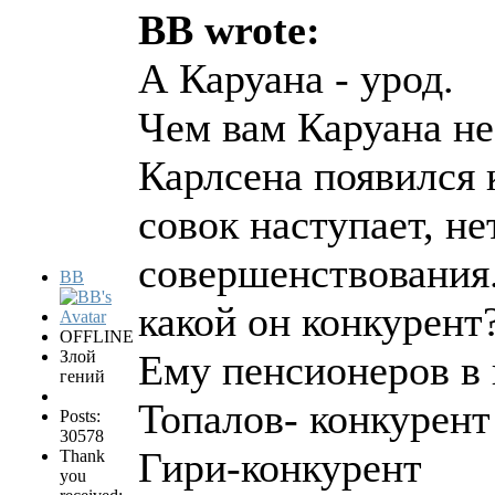
BB wrote:
А Каруана - урод.
Чем вам Каруана не
Карлсена появился 
совок наступает, н
совершенствования
BB
какой он конкурент
OFFLINE
Злой
Ему пенсионеров в 
гений
Топалов- конкурент
Posts:
30578
Гири-конкурент
Thank
you