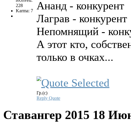
received:
Ананд - конкурент
228
Karma: 7
Лаграв - конкурент
Непомнящий - конк
А этот кто, собств
только в очках...
Гр.(с)
Reply
Quote
Ставангер 2015
18 Июн