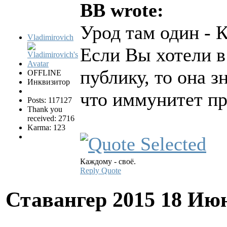
BB wrote:
Урод там один - К
Vladimirovich
Если Вы хотели в
публику, то она з
OFFLINE
Инквизитор
что иммунитет п
Posts: 117127
Thank you
received: 2716
Karma: 123
Каждому - своё.
Reply
Quote
Ставангер 2015
18 Июн