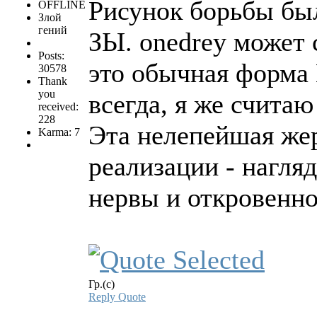
Рисунок борьбы бы
OFFLINE
Злой
гений
ЗЫ. onedrey может 
Posts:
это обычная форма 
30578
Thank
you
всегда, я же считаю
received:
228
Эта нелепейшая же
Karma: 7
реализации - нагля
нервы и откровенно
Гр.(с)
Reply
Quote