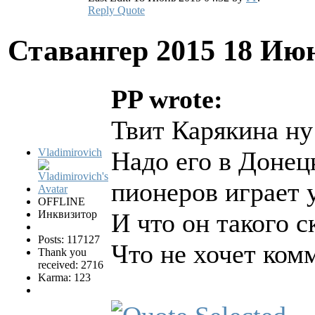
Reply
Quote
Ставангер 2015
18 Июн
PP wrote:
Твит Карякина ну 
Vladimirovich
Надо его в Донец
пионеров играет 
OFFLINE
Инквизитор
И что он такого с
Posts: 117127
Что не хочет ком
Thank you
received: 2716
Karma: 123