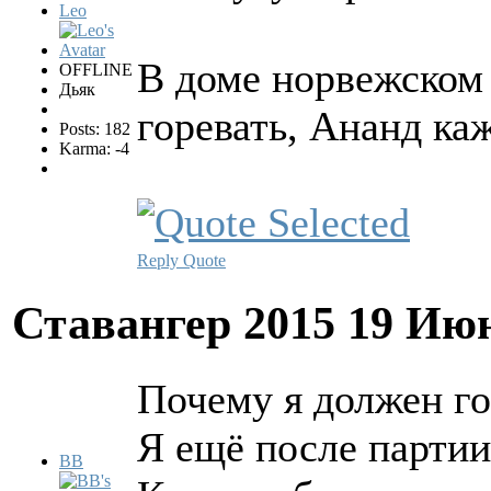
Leo
В доме норвежском 
OFFLINE
Дьяк
горевать, Ананд ка
Posts: 182
Karma: -4
Reply
Quote
Ставангер 2015
19 Июн
Почему я должен го
Я ещё после партии
BB