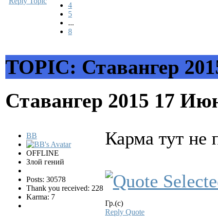
Reply Topic
4
5
...
8
TOPIC: Ставангер 201
Ставангер 2015
17 Июн
Карма тут не 
BB
OFFLINE
Злой гений
Posts: 30578
Thank you received: 228
Karma: 7
Гр.(с)
Reply
Quote