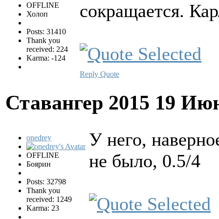
сокращается. Кар
OFFLINE
Холоп
Posts: 31410
Thank you
received: 224
Karma: -124
Reply
Quote
Ставангер 2015
19 Июн
У него, наверно
onedrey
не было, 0.5/4
OFFLINE
Боярин
Posts: 32798
Thank you
received: 1249
Karma: 23