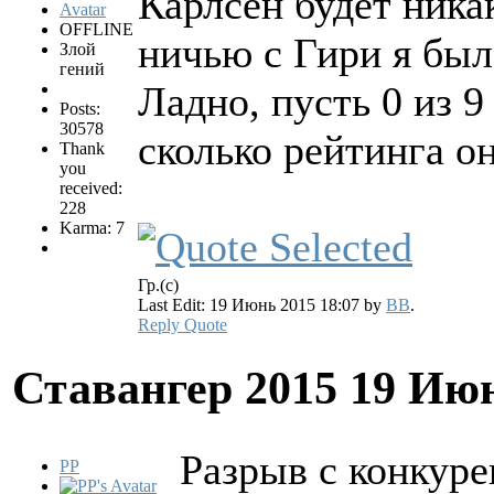
Карлсен будет ника
OFFLINE
ничью с Гири я был 
Злой
гений
Ладно, пусть 0 из 9 
Posts:
30578
сколько рейтинга он
Thank
you
received:
228
Karma: 7
Гр.(с)
Last Edit: 19 Июнь 2015 18:07 by
BB
.
Reply
Quote
Ставангер 2015
19 Июн
Разрыв с конкур
PP