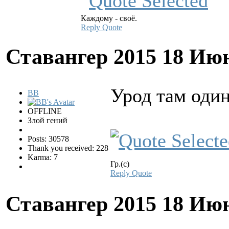
Каждому - своё.
Reply
Quote
Ставангер 2015
18 Июн
Урод там один 
BB
OFFLINE
Злой гений
Posts: 30578
Thank you received: 228
Karma: 7
Гр.(с)
Reply
Quote
Ставангер 2015
18 Июн