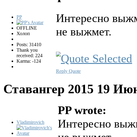
Интересно выжм
PP
не выжмет.
OFFLINE
Холоп
Posts: 31410
Thank you
received: 224
Karma: -124
Reply
Quote
Ставангер 2015
19 Июн
PP wrote:
Интересно выжм
Vladimirovich
не выжмет.