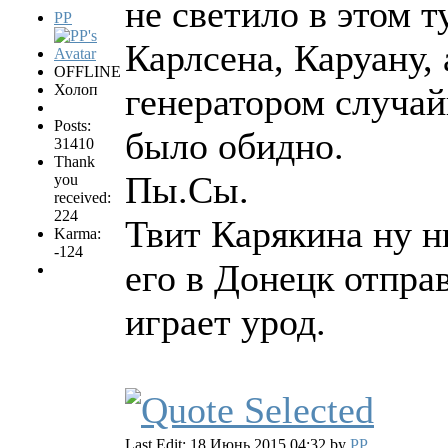
не светило в этом 
PP
Карлсена, Каруану,
OFFLINE
Холоп
генератором случай
Posts:
было обидно.
31410
Thank
Пы.Сы.
you
received:
224
Твит Карякина ну ни
Karma:
-124
его в Донецк отпра
играет урод.
Last Edit: 18 Июнь 2015 04:32 by
PP
.