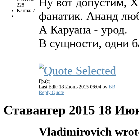
Ну вот допустим, Х
228
Karma: 7
фанатик. Ананд лю
А Каруана - урод.
В сущности, одни б
Гр.(с)
Last Edit: 18 Июнь 2015 06:04 by
BB
.
Reply
Quote
Ставангер 2015
18 Июн
Vladimirovich wrot