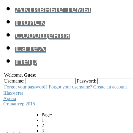
Активные темы
Поиск
Сообщения
LaTeX
Help
Welcome,
Guest
Username:
Password:
Forgot your password?
Forgot your username?
Create an account
Шахматы
Арена
Ставангер 2015
Page:
1
2
3