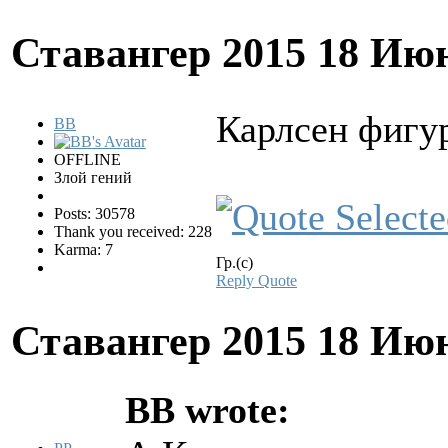
Ставангер 2015
18 Июн
Карлсен фигур
BB
OFFLINE
Злой гений
Posts: 30578
Thank you received: 228
Karma: 7
Гр.(с)
Reply
Quote
Ставангер 2015
18 Июн
BB wrote: