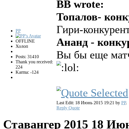
BB wrote:
Топалов- конк
Гири-конкурен
PP
Ананд - конку
OFFLINE
Холоп
Вы бы еще мат
Posts: 31410
Thank you received:
224
Karma: -124
Last Edit: 18 Июнь 2015 19:21 by
PP
.
Reply
Quote
Ставангер 2015
18 Июн