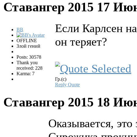
Ставангер 2015
17 Июн
Если Карлсен на
BB
он теряет?
OFFLINE
Злой гений
Posts: 30578
Thank you
received: 228
Karma: 7
Гр.(с)
Reply
Quote
Ставангер 2015
18 Июн
Оказывается, это
Сирожика прокин