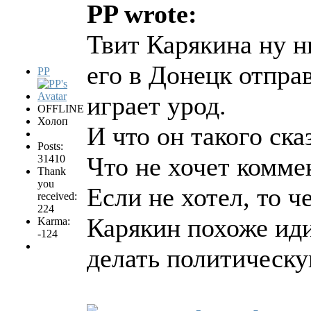
PP wrote:
Твит Карякина ну ни
его в Донецк отпра
PP
играет урод.
OFFLINE
Холоп
И что он такого ск
Posts:
Что не хочет комме
31410
Thank
you
Если не хотел, то ч
received:
224
Карякин похоже ид
Karma:
-124
делать политическу