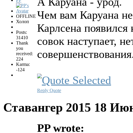
А Каруана - урод.
PP
Чем вам Каруана не
OFFLINE
Холоп
Карлсена появился 
Posts:
совок наступает, н
31410
Thank
you
совершенствования
received:
224
Karma:
-124
Reply
Quote
Ставангер 2015
18 Июн
PP wrote: