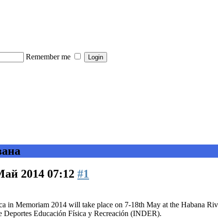
Remember me
вана
Май 2014 07:12
#1
ca in Memoriam 2014 will take place on 7-18th May at the Habana Riv
 de Deportes Educación Física y Recreación (INDER).