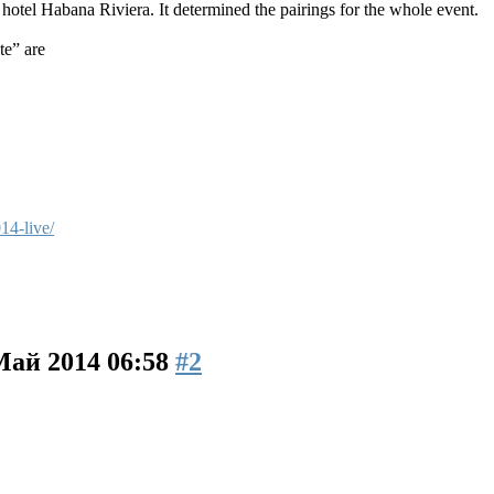
otel Habana Riviera. It determined the pairings for the whole event.
te” are
4-live/
Май 2014 06:58
#2