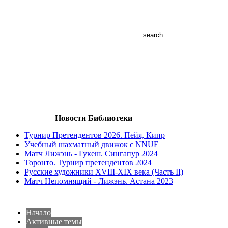
Новости Библиотеки
Турнир Претендентов 2026. Пейя, Кипр
Учебный шахматный движок с NNUE
Матч Лижэнь - Гукеш. Сингапур 2024
Торонто. Турнир претендентов 2024
Русские художники XVIII-XIX века (Часть II)
Матч Непомнящий - Лижэнь. Астана 2023
Начало
Активные темы