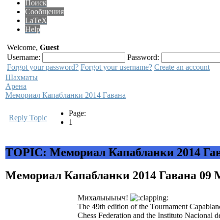
Поиск
Сообщения
LaTeX
Help
Welcome,
Guest
Username:
Password:
Forgot your password?
Forgot your username?
Create an account
Шахматы
Арена
Мемориал Капабланки 2014 Гавана
Page:
Reply Topic
1
TOPIC: Мемориал Капабланки 2014 Га
Мемориал Капабланки 2014 Гавана
09 
Михалыыыыч!
The 49th edition of the Tournament Capablan
Chess Federation and the Instituto Nacional