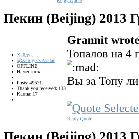
Reply
Quote
Пекин (Beijing) 2013 
Grannit wrote
Топалов на 4 
Хайдук
OFFLINE
Наместник
Вы за Топу ли
Posts: 49571
Thank you received: 133
Karma: 17
Reply
Quote
Пекин (Beijing) 2013 