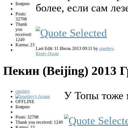
Боярин
более, если сам ле
Posts:
32798
Thank
you
received:
1249
Karma: 23
Last Edit: 11 Июль 2013 09:11 by
onedrey
.
Reply
Quote
Пекин (Beijing) 2013 
onedrey
У Топы тоже 
OFFLINE
Боярин
Posts: 32798
Thank you received: 1249
Karma: 23