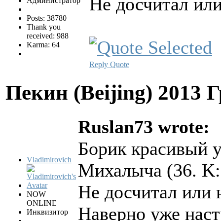
Не досчитал или
Администратор
Posts: 38780
Thank you
received: 988
Karma: 64
Reply
Quote
Пекин (Beijing) 2013 
Ruslan73 wrote:
Борик красивый у
Vladimirovich
Михалыча (36. K:
Не досчитал или 
NOW
ONLINE
Наверно уже наст
Инквизитор