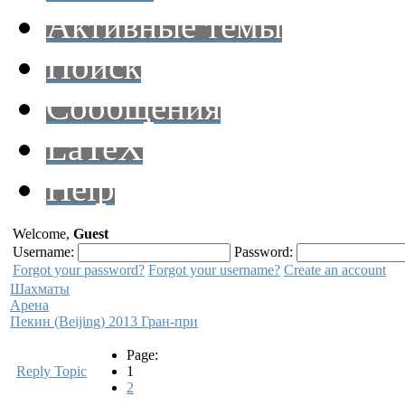
Активные темы
Поиск
Сообщения
LaTeX
Help
Welcome,
Guest
Username:
Password:
Forgot your password?
Forgot your username?
Create an account
Шахматы
Арена
Пекин (Beijing) 2013 Гран-при
Page:
Reply Topic
1
2