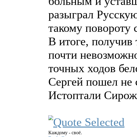
больным и уставш
разыграл Русскую
такому повороту 
В итоге, получив
почти невозможно
точных ходов бе
Сергей пошел не 
Истоптали Сирожу
Каждому - своё.