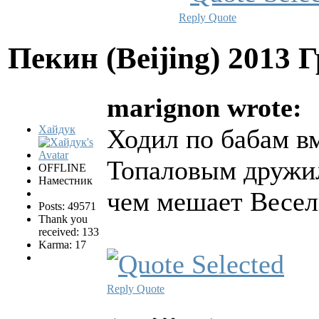
Reply
Quote
Пекин (Beijing) 2013 
marignon wrote:
Хайдук
Ходил по бабам вм
Топаловым дружил
OFFLINE
Наместник
чем мешает Весе
Posts: 49571
Thank you
received: 133
Karma: 17
Reply
Quote