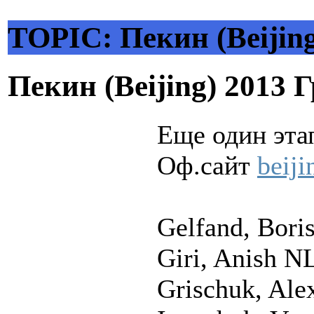
TOPIC: Пекин (Beijin
Пекин (Beijing) 2013 
Еще один эта
Оф.сайт
beiji
Gelfand, Bori
Giri, Anish N
Grischuk, Al