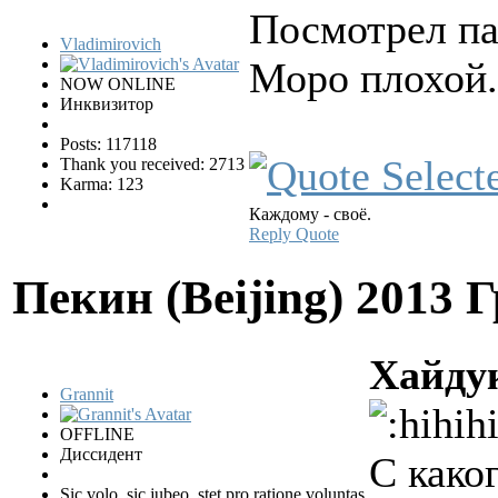
Посмотрел па
Vladimirovich
Моро плохой. 
NOW ONLINE
Инквизитор
Posts: 117118
Thank you received: 2713
Karma: 123
Каждому - своё.
Reply
Quote
Пекин (Beijing) 2013 
Хайдук
Grannit
OFFLINE
Диссидент
С како
Sic volo, sic jubeo, stet pro ratione voluntas