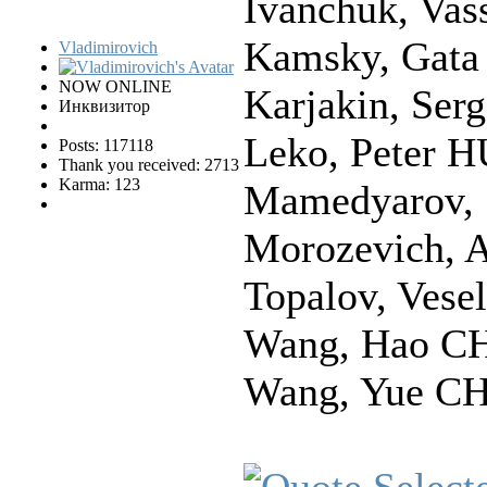
Ivanchuk, Vas
Kamsky, Gat
Vladimirovich
NOW ONLINE
Karjakin, Ser
Инквизитор
Leko, Peter 
Posts: 117118
Thank you received: 2713
Karma: 123
Mamedyarov, 
Morozevich, 
Topalov, Vese
Wang, Hao C
Wang, Yue C