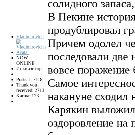
солидного запаса,
В Пекине история
продублировал гр
Vladimirovich
Причем одолел ч
последовали две 
NOW
ONLINE
вовсе поражение 
Инквизитор
Самое интересное
Posts: 117118
Thank you
received: 2713
накануне сходил 
Karma: 123
Карякин выложил 
оздоровление на 