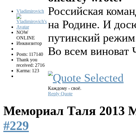
Российская коман
Vladimirovich
на Родине. И дос
NOW
путинский режим
ONLINE
Инквизитор
Во всем виноват
Posts: 117140
Thank you
received: 2716
Karma: 123
Каждому - своё.
Reply
Quote
Мемориал Таля 2013 
#229