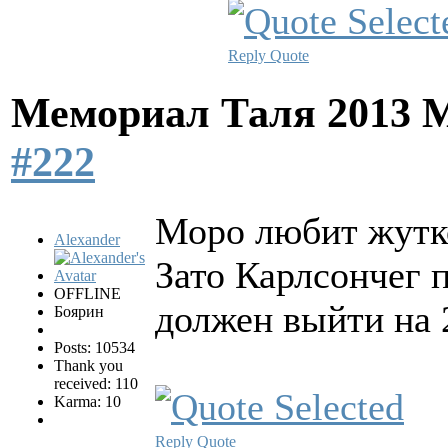
Reply
Quote
Мемориал Таля 2013 
#222
Моро любит жутко
Alexander
Зато Карлсончег 
OFFLINE
должен выйти на 
Боярин
Posts: 10534
Thank you
received: 110
Karma: 10
Reply
Quote