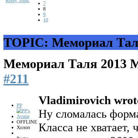
Reply Topic
7
8
9
10
TOPIC: Мемориал Тал
Мемориал Таля 2013 
#211
Vladimirovich wrot
PP
Ну сломалась форм
OFFLINE
Класса не хватает,
Холоп