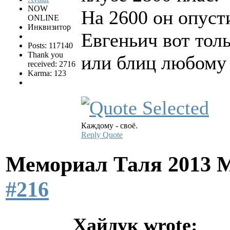
NOW
На 2600 он опусти
ONLINE
Инквизитор
Евгеньич вот толь
Posts: 117140
Thank you
или блиц любому 
received: 2716
Karma: 123
Каждому - своё.
Reply
Quote
Мемориал Таля 2013 
#216
Хайдук wrote: