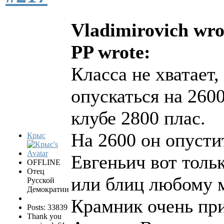
Vladimirovich wro
PP wrote:
Класса не хватает
опускаться на 260
клубе 2800 плас.
На 2600 он опустит
Крыс
Евгеньич вот тольк
OFFLINE
Отец
или блиц любому м
Русской
Демократии
Крамник очень при
Posts: 33839
Thank you