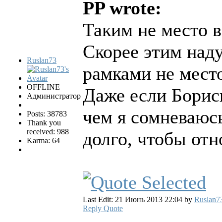
PP wrote:
Таким не место в
Скорее этим над
Ruslan73
рамками не мест
OFFLINE
Даже если Борисы
Администратор
чем я сомневаюсь
Posts: 38783
Thank you
received: 988
долго, чтобы отн
Karma: 64
Last Edit: 21 Июнь 2013 22:04 by
Ruslan7
Reply
Quote