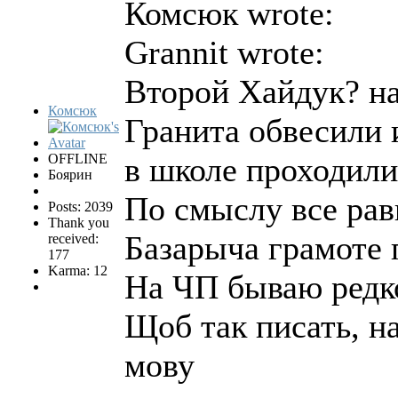
Комсюк wrote:
Grannit wrote:
Второй Хайдук? на
Комсюк
Гранита обвесили 
OFFLINE
в школе проходили
Боярин
По смыслу все рав
Posts: 2039
Thank you
Базарыча грамоте
received:
177
Karma: 12
На ЧП бываю редко
Щоб так писать, н
мову