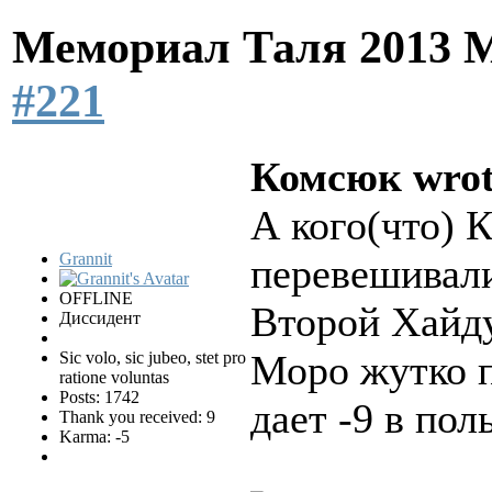
Мемориал Таля 2013 
#221
Комсюк wrot
А кого(что) 
Grannit
перевешивал
OFFLINE
Второй Хайд
Диссидент
Моро жутко п
Sic volo, sic jubeo, stet pro
ratione voluntas
Posts: 1742
дает -9 в пол
Thank you received: 9
Karma: -5