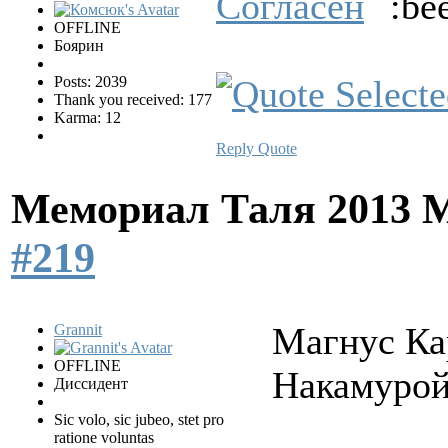
Согласен
OFFLINE
Боярин
Posts: 2039
Thank you received: 177
Karma: 12
Reply
Quote
Мемориал Таля 2013 
#219
Магнус Ка
Grannit
OFFLINE
Накамуро
Диссидент
Sic volo, sic jubeo, stet pro
ratione voluntas