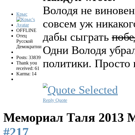
Володя не виновен 
Крыс
совсем уж никаког
OFFLINE
дабы сыграть
поб
Отец
Русской
Одни Володя убрал
Демократии
Posts: 33839
политики. Просто 
Thank you
received: 61
Karma: 14
Reply
Quote
Мемориал Таля 2013 
#217