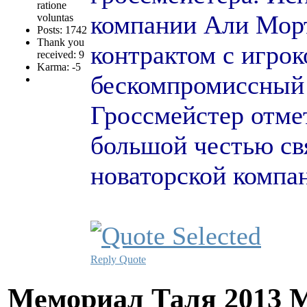
ratione
компании Али Морта
voluntas
Posts: 1742
Thank you
контрактом с игрок
received: 9
Karma: -5
бескомпромиссный 
Гроссмейстер отмет
большой честью свя
новаторской компани
Reply
Quote
Мемориал Таля 2013 