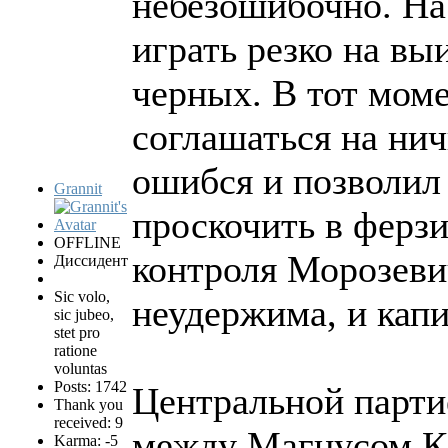
небезошибочно. На
играть резко на в
черных. В тот моме
соглашаться на ни
ошибся и позволил
Grannit
проскочить в ферз
OFFLINE
контроля Морозеви
Диссидент
Sic volo,
неудержима, и капи
sic jubeo,
stet pro
ratione
voluntas
Posts: 1742
Центральной парти
Thank you
received: 9
между Магнусом К
Karma: -5