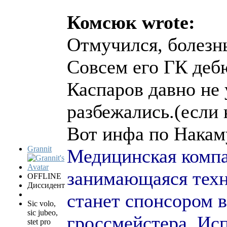
Комсюк wrote:
Отмучился, болезн
Совсем его ГК дебю
Каспаров давно не 
разбежались.(если
Вот инфа по Накам
Grannit
Медицинская компан
занимающаяся техн
OFFLINE
Диссидент
станет спонсором 
Sic volo,
sic jubeo,
гроссмейстера. Ис
stet pro