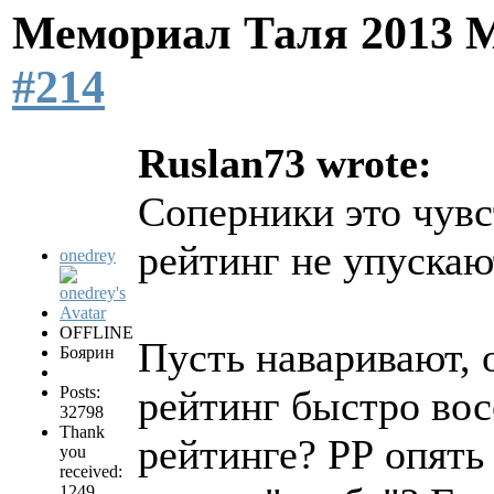
Мемориал Таля 2013 
#214
Ruslan73 wrote:
Соперники это чувс
рейтинг не упускают
onedrey
OFFLINE
Пусть наваривают, 
Боярин
Posts:
рейтинг быстро вос
32798
Thank
рейтинге? РР опять
you
received:
1249