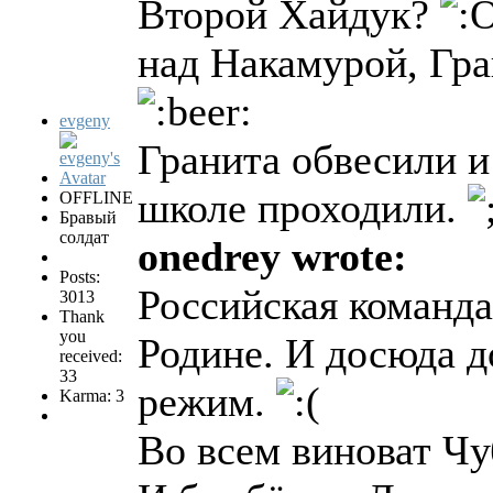
Второй Хайдук?
над Накамурой, Гран
evgeny
Гранита обвесили и
школе проходили.
OFFLINE
Бравый
солдат
onedrey wrote:
Posts:
Российская команда
3013
Thank
you
Родине. И досюда 
received:
33
режим.
Karma: 3
Во всем виноват Ч