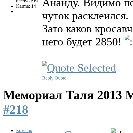
Ананду. Видимо п
received: 61
Karma: 14
чуток расклеился.
Зато каков кросавч
него будет 2850!
Reply
Quote
Мемориал Таля 2013 
#218
Комсюк