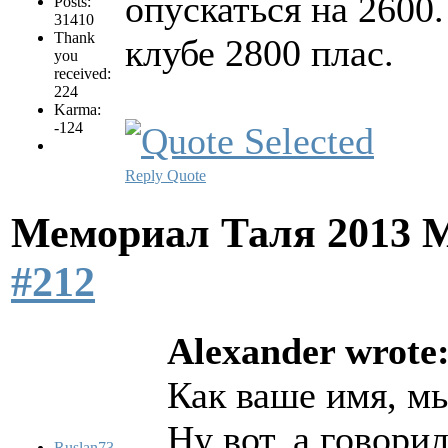
опускаться на 2600
Posts:
31410
Thank
клубе 2800 плас.
you
received:
224
Karma:
-124
Reply
Quote
Мемориал Таля 2013 
#212
Alexander wrote
Как ваше имя, м
Ну вот, а говори
Ruslan73