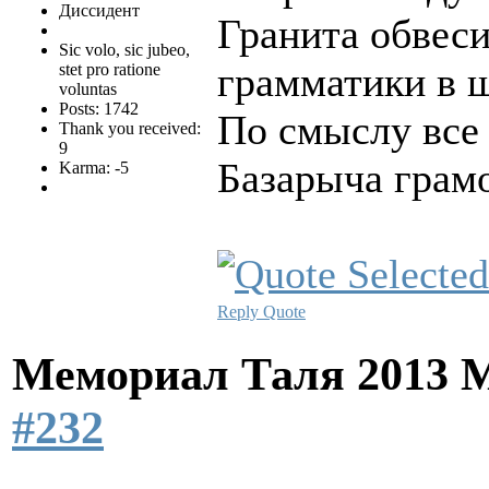
Диссидент
Гранита обвеси
Sic volo, sic jubeo,
грамматики в 
stet pro ratione
voluntas
Posts: 1742
По смыслу все
Thank you received:
9
Базарыча грам
Karma: -5
Reply
Quote
Мемориал Таля 2013 
#232