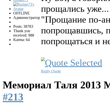
прощались уже...
OFFLINE
"Прощание по-анг
Администратор
Posts: 38783
попрощавшись, п
Thank you
received: 988
попрощаться и н
Karma: 64
Reply
Quote
Мемориал Таля 2013 
#213