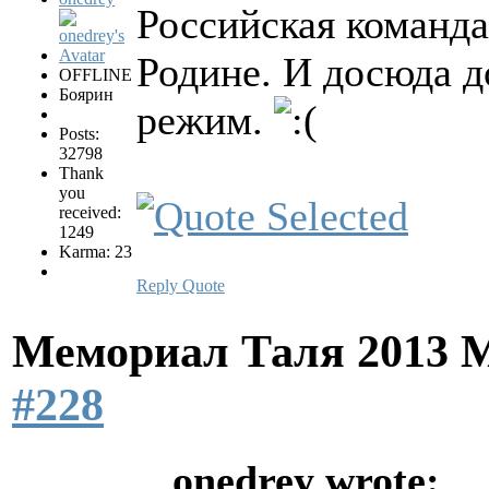
Российская команда
Родине. И досюда 
OFFLINE
Боярин
режим.
Posts:
32798
Thank
you
received:
1249
Karma: 23
Reply
Quote
Мемориал Таля 2013 
#228
onedrey wrote: