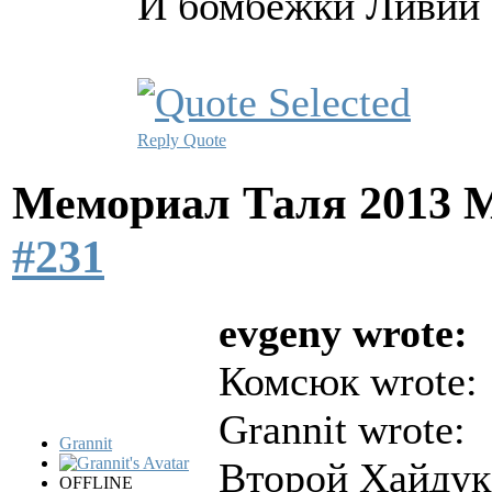
И бомбёжки Ливии
Reply
Quote
Мемориал Таля 2013 
#231
evgeny wrote:
Комсюк wrote:
Grannit wrote:
Grannit
Второй Хайдук?
OFFLINE