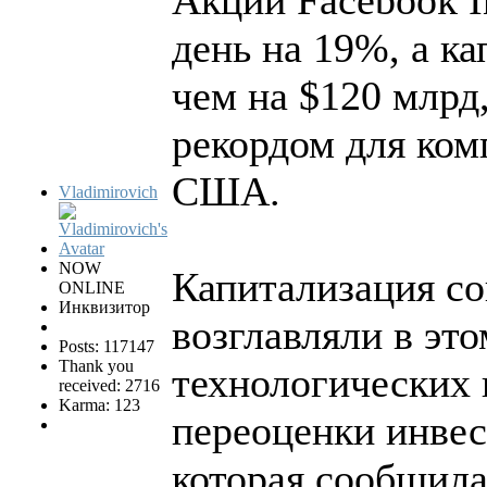
день на 19%, а к
чем на $120 млрд
рекордом для ком
США.
Vladimirovich
NOW
Капитализация со
ONLINE
Инквизитор
возглавляли в эт
Posts: 117147
Thank you
технологических 
received: 2716
Karma: 123
переоценки инвес
которая сообщила