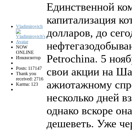
Единственной ком
капитализация ко
Vladimirovich
долларов, до сег
нефтегазодобыва
NOW
ONLINE
Petrochina. 5 ноя
Инквизитор
свои акции на Ша
Posts: 117147
Thank you
received: 2716
ажиотажному спр
Karma: 123
несколько дней вз
однако вскоре он
дешеветь. Уже чер