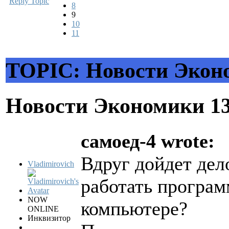
Reply Topic
8
9
10
11
TOPIC: Новости Экон
Новости Экономики
1
самоед-4 wrote:
Вдруг дойдет дело
Vladimirovich
работать програм
NOW
компьютере?
ONLINE
Инквизитор