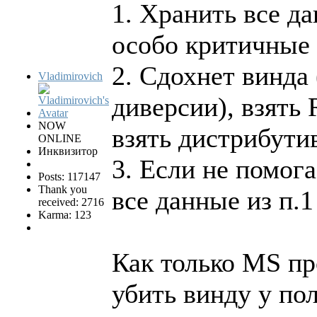
1. Хранить все д
особо критичные 
2. Сдохнет винда 
Vladimirovich
диверсии), взять 
NOW
взять дистрибутив
ONLINE
Инквизитор
3. Если не помога
Posts: 117147
Thank you
все данные из п.1
received: 2716
Karma: 123
Как только MS пр
убить винду у пол