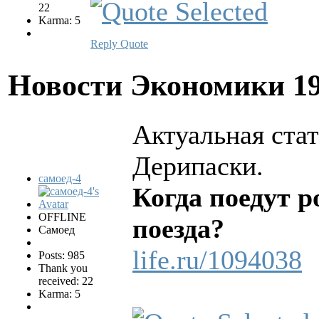
22
Karma: 5
Reply
Quote
Новости Экономики
1
Актуальная стат
Дерипаски.
самоед-4
Когда поедут 
OFFLINE
поезда?
Самоед
life.ru/1094038
Posts: 985
Thank you
received: 22
Karma: 5