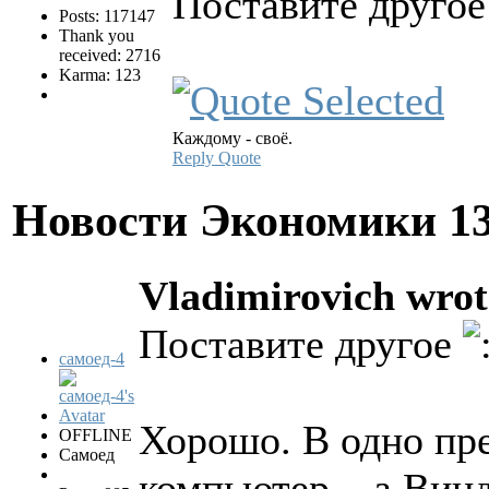
Поставите друго
Posts: 117147
Thank you
received: 2716
Karma: 123
Каждому - своё.
Reply
Quote
Новости Экономики
1
Vladimirovich wrot
Поставите другое
самоед-4
Хорошо. В одно пр
OFFLINE
Самоед
компьютер... а Винд