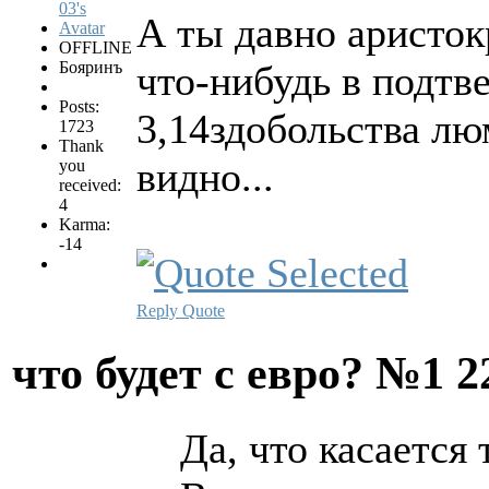
А ты давно аристок
OFFLINE
Бояринъ
что-нибудь в подтв
Posts:
3,14здобольства лю
1723
Thank
видно...
you
received:
4
Karma:
-14
Reply
Quote
что будет с евро? №1
2
Да, что касается