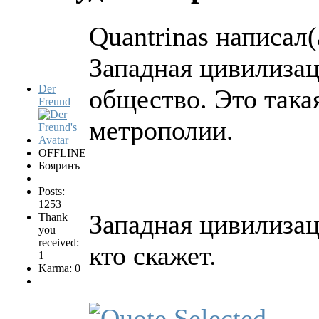
Quantrinas написал(
Западная цивилиза
Der
общество. Это така
Freund
метрополии.
OFFLINE
Бояринъ
Posts:
1253
Западная цивилизаци
Thank
you
received:
кто скажет.
1
Karma: 0