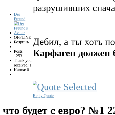
разрушивших снача
Der
Freund
OFFLINE
Дебил, а ты хоть 
Бояринъ
Карфаген должен 
Posts:
1253
Thank you
received: 1
Karma: 0
Reply
Quote
что будет с евро? №1
2