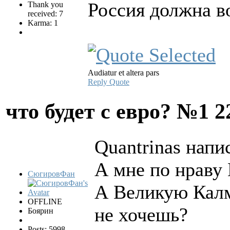
Россия должна в
Thank you
received: 7
Karma: 1
Audiatur et altera pars
Reply
Quote
что будет с евро? №1
2
Quantrinas напис
А мне по нраву 
СюгировФан
А Великую Кал
OFFLINE
не хочешь?
Боярин
Posts: 5998