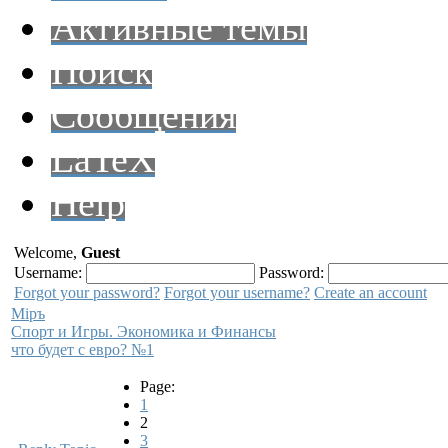
Активные темы
Поиск
Сообщения
LaTeX
Help
Welcome,
Guest
Username:
Password:
Forgot your password?
Forgot your username?
Create an account
Мiръ
Спорт и Игры. Экономика и Финансы
что будет с евро? №1
Page:
1
2
3