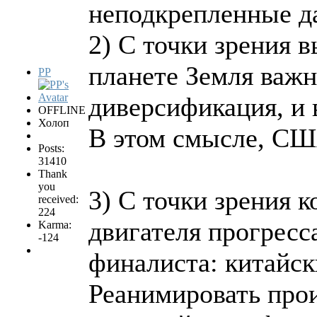
неподкрепленные д
2) С точки зрения 
планете Земля важн
PP
диверсификация, и 
OFFLINE
Холоп
В этом смысле, СШ
Posts:
31410
Thank
you
3) С точки зрения к
received:
224
двигателя прогресса
Karma:
-124
финалиста: китайск
Реанимировать про