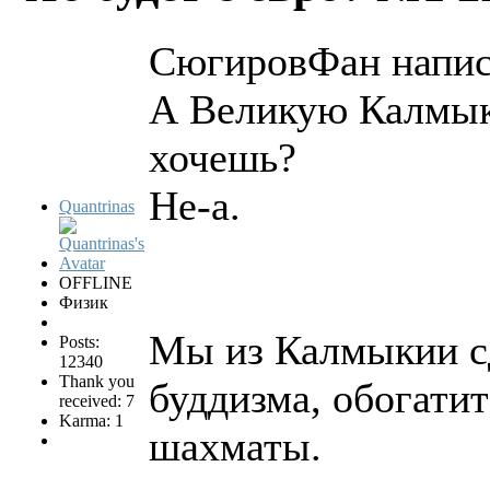
СюгировФан напис
А Великую Калмык
хочешь?
Не-а.
Quantrinas
OFFLINE
Физик
Мы из Калмыкии сд
Posts:
12340
Thank you
буддизма, обогатит
received: 7
Karma: 1
шахматы.