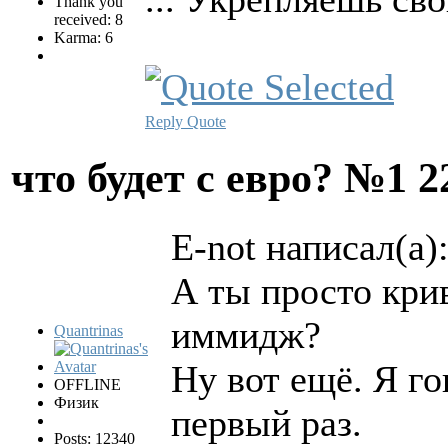
Thank you
received: 8
Karma: 6
Reply
Quote
что будет с евро? №1
2
E-not написал(а)
А ты просто кри
иммидж?
Quantrinas
Ну вот ещё. Я го
OFFLINE
Физик
первый раз.
Posts: 12340