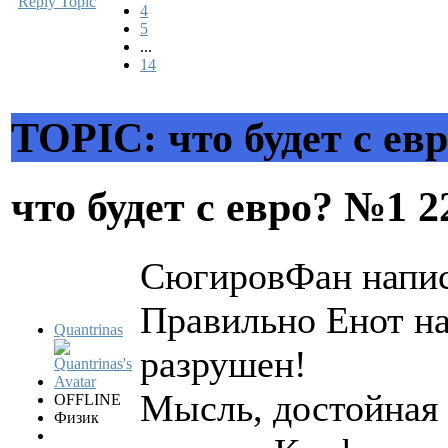
Reply Topic
4
5
...
14
TOPIC: что будет с ев
что будет с евро? №1
2
СюгировФан напис
Правильно Енот на
Quantrinas
разрушен!
Мысль, достойная
OFFLINE
Физик