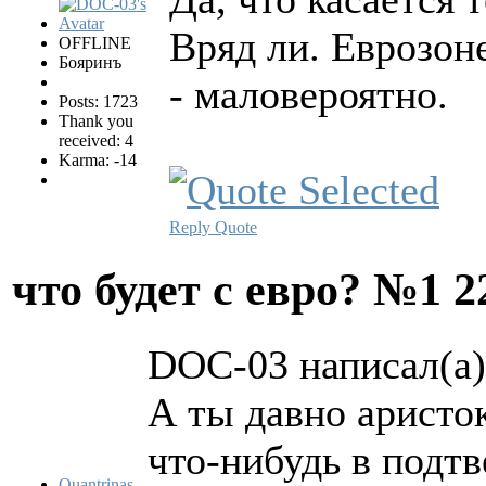
Вряд ли. Еврозоне
OFFLINE
Бояринъ
- маловероятно.
Posts: 1723
Thank you
received: 4
Karma: -14
Reply
Quote
что будет с евро? №1
2
DOC-03 написал(а)
А ты давно аристо
что-нибудь в подт
Quantrinas