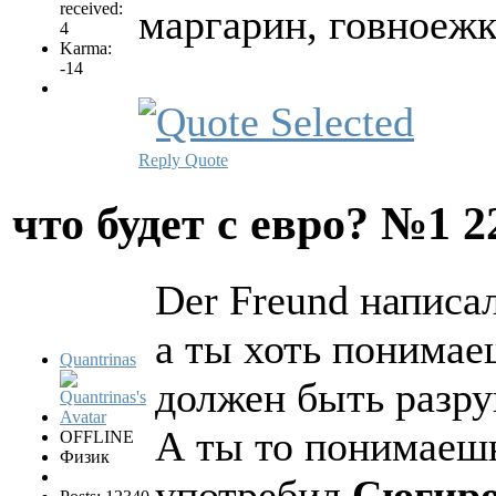
received:
маргарин, говноежк
4
Karma:
-14
Reply
Quote
что будет с евро? №1
2
Der Freund написал
а ты хоть понимае
Quantrinas
должен быть разр
А ты то понимаешь
OFFLINE
Физик
употребил
Сюгир