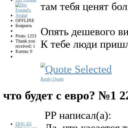
там тебя ценят бо
OFFLINE
Бояринъ
Опять дешевого ви
Posts: 1253
К тебе люди пришл
Thank you
received: 1
Karma: 0
Reply
Quote
что будет с евро? №1
2
PP написал(а):
DOC-03
Да, что касается 