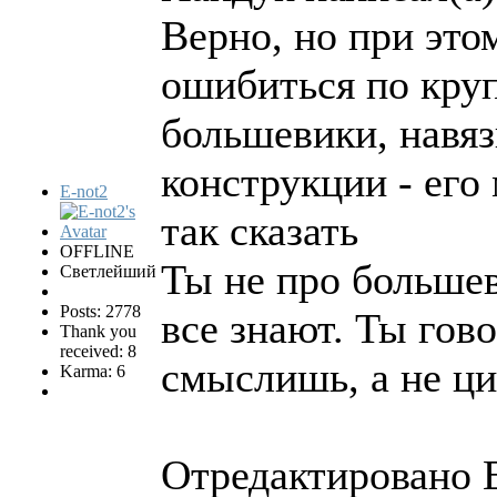
Верно, но при это
ошибиться по круп
большевики, навя
конструкции - его 
E-not2
так сказать
OFFLINE
Ты не про большев
Светлейший
Posts: 2778
все знают. Ты гов
Thank you
received: 8
смыслишь, а не ци
Karma: 6
Отредактировано E