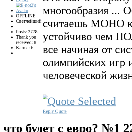
многообразия ... 
OFFLINE
считаешь МОНО ку
Светлейший
Posts: 2778
устойчиво чем ПОЛ
Thank you
received: 8
все начиная от си
Karma: 6
олимпийских игр 
человеческой жиз
Reply
Quote
что будет с евро? №1
2