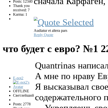
сначала Карфаген,
Posts: 12340
Thank you
received: 7
Karma: 1
Audiatur et altera pars
Reply
Quote
что будет с евро? №1
2
Quantrinas написал
А мне по нраву Ев
E-not2
Я высказывал свое
OFFLINE
содержательного п
Светлейший
Posts: 2778
... Укрепляешь св