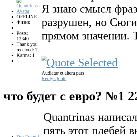
Я знаю смысл фра
OFFLINE
разрушен, но Сюги
Физик
прямом значении. 
Posts:
12340
Thank you
received: 7
Karma: 1
Audiatur et altera pars
Reply
Quote
что будет с евро? №1
2
Quantrinas написал
пять этот плебей 
Der Freund