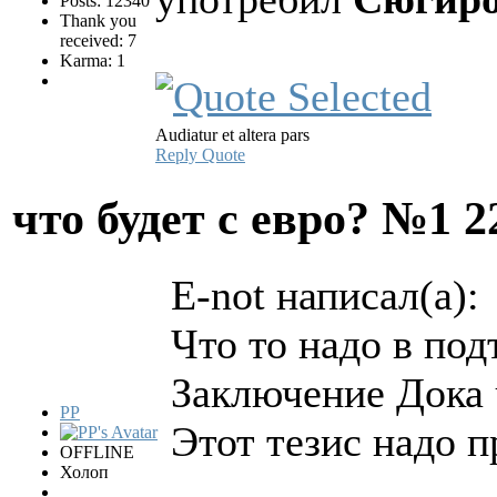
Posts: 12340
Thank you
received: 7
Karma: 1
Audiatur et altera pars
Reply
Quote
что будет с евро? №1
2
E-not написал(а):
Что то надо в под
Заключение Дока ч
PP
Этот тезис надо п
OFFLINE
Холоп