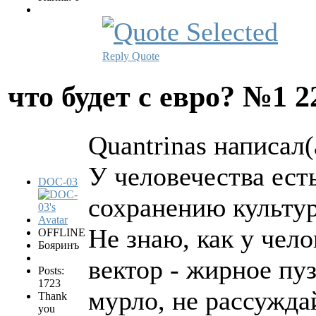
Reply
Quote
что будет с евро? №1
2
Quantrinas написал(
У человечества ест
DOC-03
сохранению культур
Не знаю, как у чело
OFFLINE
Бояринъ
вектор - жирное пуз
Posts:
1723
мурло, не рассужда
Thank
you