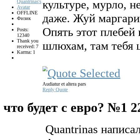
культуре, мурло, н
OFFLINE
даже. Жуй маргарин
Физик
Опять этот плебей
Posts:
12340
Thank you
шлюхам, там тебя 
received: 7
Karma: 1
Audiatur et altera pars
Reply
Quote
что будет с евро? №1
2
Quantrinas написал