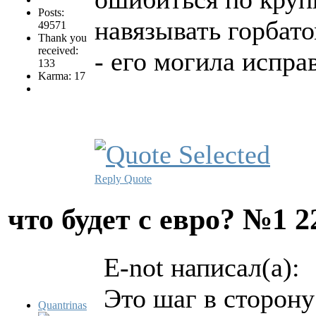
Posts:
навязывать горба
49571
Thank you
received:
- его могила исправ
133
Karma: 17
Reply
Quote
что будет с евро? №1
2
E-not написал(а):
Это шаг в сторон
Quantrinas