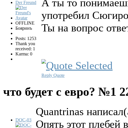
А ты то понимаешь
Der Freund
употребил Сюгир
OFFLINE
Ты на вопрос ответ
Бояринъ
Posts: 1253
Thank you
received: 1
Karma: 0
Reply
Quote
что будет с евро? №1
2
Quantrinas написал(
DOC-03
Опять этот плебей 