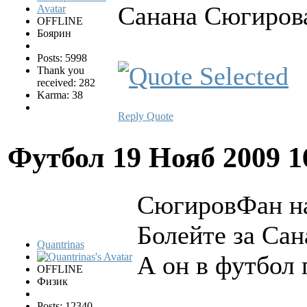
Санана Сюгиров
OFFLINE
Боярин
Posts: 5998
Thank you
received: 282
Karma: 38
Reply
Quote
Футбол
19 Нояб 2009 1
СюгировФан на
Болейте за Са
Quantrinas
А он в футбол
OFFLINE
Физик
Posts: 12340