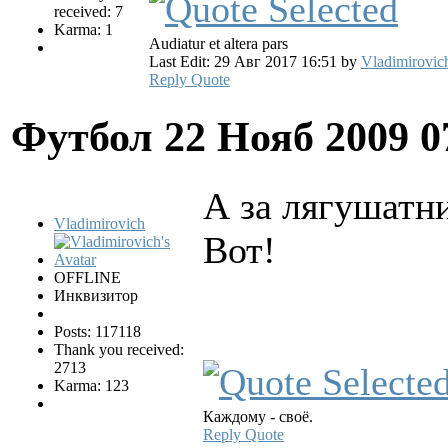
received: 7
Karma: 1
Audiatur et altera pars
Last Edit: 29 Авг 2017 16:51 by
Vladimirovic
Reply
Quote
Футбол
22 Нояб 2009 0
А за лягушатни
Vladimirovich
Вот!
OFFLINE
Инквизитор
Posts: 117118
Thank you received:
2713
Karma: 123
Каждому - своё.
Reply
Quote