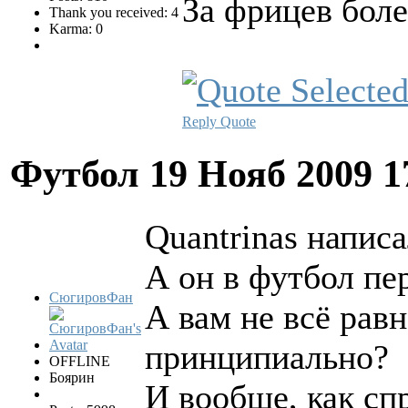
За фрицев болет
Thank you received: 4
Karma: 0
Reply
Quote
Футбол
19 Нояб 2009 1
Quantrinas написа
А он в футбол пе
СюгировФан
А вам не всё рав
принципиально?
OFFLINE
Боярин
И вообще, как сп