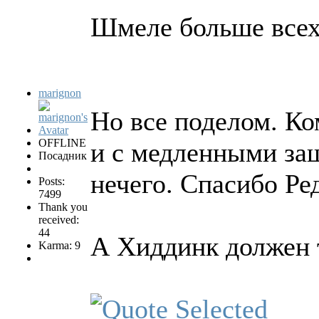
Шмеле больше всех
marignon
Но все поделом. К
OFFLINE
и с медленными за
Посадник
нечего. Спасибо Ре
Posts:
7499
Thank you
received:
44
А Хиддинк должен 
Karma: 9