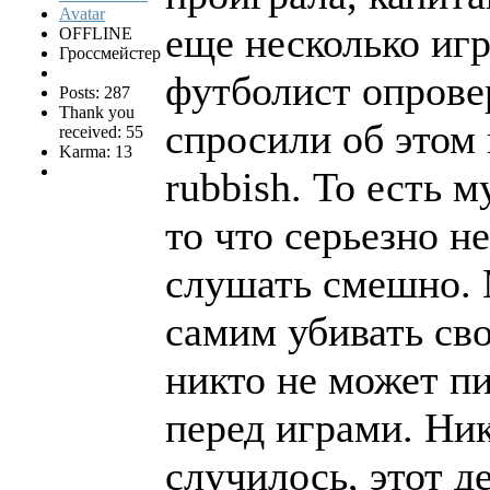
еще несколько иг
OFFLINE
Гроссмейстер
футболист опрове
Posts: 287
Thank you
спросили об этом 
received: 55
Karma: 13
rubbish. То есть 
то что серьезно н
слушать смешно. 
самим убивать св
никто не может пи
перед играми. Ник
случилось, этот д