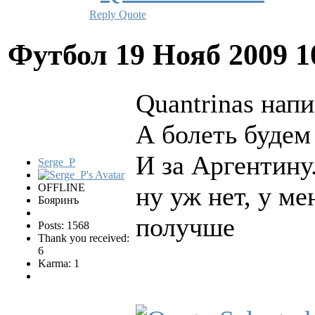
Reply
Quote
Футбол
19 Нояб 2009 1
Quantrinas напи
А болеть будем
И за Аргентину
Serge_P
OFFLINE
ну уж нет, у ме
Бояринъ
получше
Posts: 1568
Thank you received:
6
Karma: 1