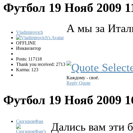
Футбол
19 Нояб 2009 1
А мы за Итал
Vladimirovich
OFFLINE
Инквизитор
Posts: 117118
Thank you received: 2713
Karma: 123
Каждому - своё.
Reply
Quote
Футбол
19 Нояб 2009 1
СюгировФан
Дались вам эти б