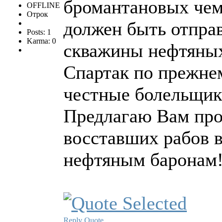
бромантановых чем
OFFLINE
Отрок
должен быть отпра
Posts: 1
Karma: 0
скважины нефтяных 
Спартак по прежнем
честные болельщики
Предлагаю Вам про
восставших рабов 
нефтяным баронам!
Reply
Quote