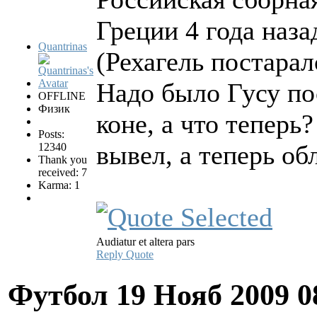
Греции 4 года наза
Quantrinas
(Рехагель постаралс
Надо было Гусу по
OFFLINE
Физик
коне, а что теперь
Posts:
вывел, а теперь об
12340
Thank you
received: 7
Karma: 1
Audiatur et altera pars
Reply
Quote
Футбол
19 Нояб 2009 0