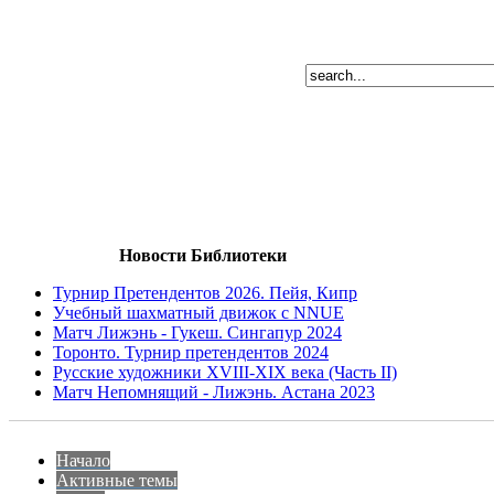
Новости Библиотеки
Турнир Претендентов 2026. Пейя, Кипр
Учебный шахматный движок с NNUE
Матч Лижэнь - Гукеш. Сингапур 2024
Торонто. Турнир претендентов 2024
Русские художники XVIII-XIX века (Часть II)
Матч Непомнящий - Лижэнь. Астана 2023
Начало
Активные темы