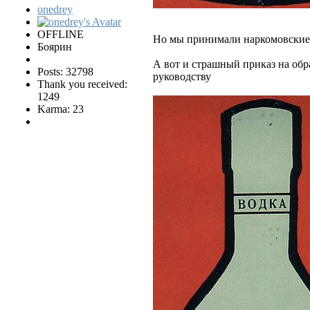
onedrey
OFFLINE
Но мы принимали наркомовские 
Боярин
А вот и страшный приказ на обр
Posts: 32798
руководству
Thank you received:
1249
Karma: 23