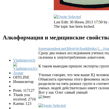
Last Edit: 30 Июнь 2013 17:50 by
The topic has been locked.
Алкоформация и медицинские свойств
korrespondent.net/lifestyle/fooddrinks/1...-lyu
Сразу два новых исследования ученых по
склонны к злоупотреблению алкоголем.
Vladimirovich
К таким выводам пришли эксперты групп
Ученые говорят, что чем выше IQ человек
OFFLINE
Объяснить причины этого феномена экспе
Инквизитор
разделили на пять разных групп в соотве
умных людей действительно имеет склонн
Posts: 117127
Вот у нас Олег самый умный
Thank you
received: 2716
Karma: 123