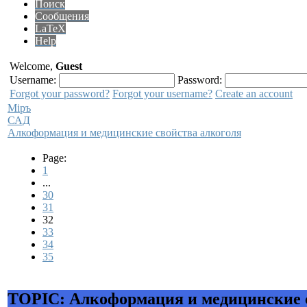
Поиск
Сообщения
LaTeX
Help
Welcome,
Guest
Username:
Password:
Forgot your password?
Forgot your username?
Create an account
Мiръ
САД
Алкоформация и медицинские свойства алкоголя
Page:
1
...
30
31
32
33
34
35
TOPIC: Алкоформация и медицинские 