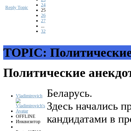
24
Reply Topic
25
26
27
...
32
TOPIC: Политические
Политические анекд
Беларусь.
Vladimirovich
Здесь начались п
кандидатами в пр
OFFLINE
Инквизитор