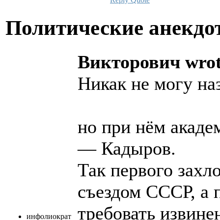
Политические анекд
Викторович wrot
Никак не могу на
но при нём акаде
— Кадыров.
Так первого захл
съездом СССР, а 
требовать извине
инфолиократ