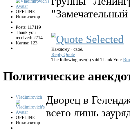
группы "Ленинг
"Замечательный 
OFFLINE
Инквизитор
Posts: 117119
Thank you
received: 2714
Karma: 123
Каждому - своё.
Reply
Quote
The following user(s) said Thank You:
Ви
Политические анекд
Дворец в Гелендж
Vladimirovich
всего лишь зауряд
OFFLINE
Инквизитор