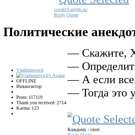
covid19.mybb.ru/
Reply
Quote
Политические анекд
— Скажите, Х
— Определить
Vladimirovich
— А если все
OFFLINE
Инквизитор
— Тогда это у
Posts: 117119
Thank you received: 2714
Karma: 123
Каждому - своё.
Reply
Quote