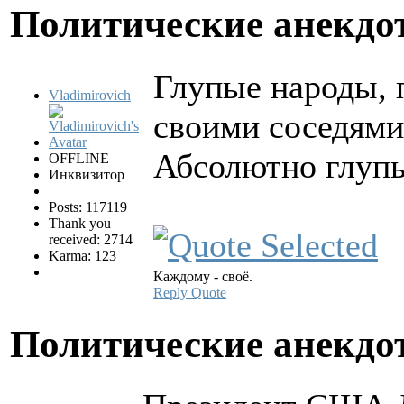
Политические анекд
Глупые народы, 
Vladimirovich
своими соседями
Абсолютно глупы
OFFLINE
Инквизитор
Posts: 117119
Thank you
received: 2714
Karma: 123
Каждому - своё.
Reply
Quote
Политические анекд