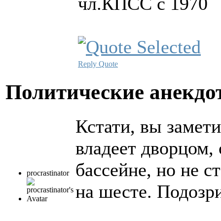
чл.КПСС с 1970
Reply
Quote
Политические анекд
Кстати, вы замети
владеет дворцом, 
бассейне, но не с
procrastinator
на шесте. Подозр