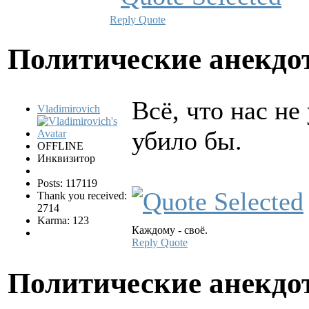
Reply
Quote
Политические анекд
Всё, что нас не
Vladimirovich
убило бы.
OFFLINE
Инквизитор
Posts: 117119
Thank you received:
2714
Karma: 123
Каждому - своё.
Reply
Quote
Политические анекд