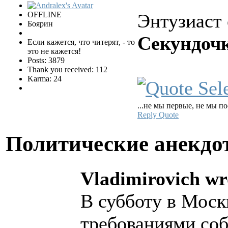
OFFLINE
Энтузиаст 
Боярин
Секундочк
Если кажется, что читерят, - то
это не кажется!
Posts: 3879
Thank you received: 112
Karma: 24
...не мы первые, не мы по
Reply
Quote
Политические анекд
Vladimirovich wr
В субботу в Моск
требованиями соб