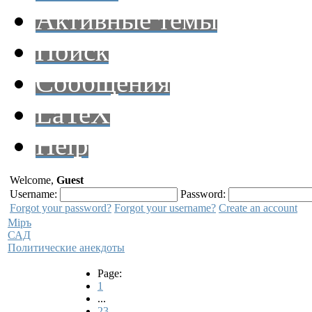
Активные темы
Поиск
Сообщения
LaTeX
Help
Welcome,
Guest
Username:
Password:
Forgot your password?
Forgot your username?
Create an account
Мiръ
САД
Политические анекдоты
Page:
1
...
23