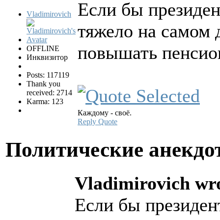
Если бы президент
Vladimirovich
тяжело на самом д
повышать пенсио
OFFLINE
Инквизитор
Posts: 117119
Thank you
received: 2714
Karma: 123
Каждому - своё.
Reply
Quote
Политические анекд
Vladimirovich wr
Если бы президент