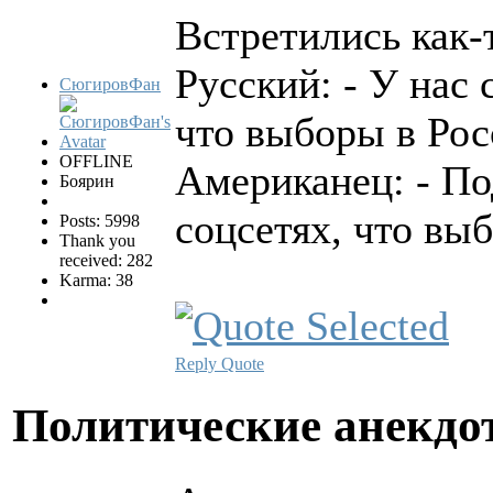
Встретились как-
Русский: - У нас 
СюгировФан
что выборы в Ро
OFFLINE
Американец: - По
Боярин
соцсетях, что вы
Posts: 5998
Thank you
received: 282
Karma: 38
Reply
Quote
Политические анекд