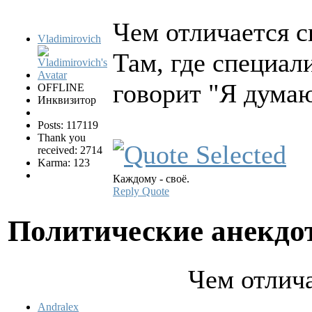
Чем отличается с
Vladimirovich
Там, где специал
говорит "Я думаю,
OFFLINE
Инквизитор
Posts: 117119
Thank you
received: 2714
Karma: 123
Каждому - своё.
Reply
Quote
Политические анекд
Чем отлича
Andralex