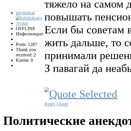
тяжело на самом д
infoliokrat
повышать пенсион
Если бы советам в
OFFLINE
Инфолиократ
жить дальше, то 
Posts: 1287
Thank you
принимали решени
received: 2
Karma: 0
З павагай да неа
Reply
Quote
Политические анекд