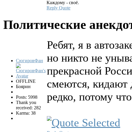
Каждому - своё.
Reply
Quote
Политические анекд
Ребят, я в автоза
но никто не уныв
СюгировФан
прекрасной Росси
смеются, кидают 
OFFLINE
Боярин
редко, потому что
Posts: 5998
Thank you
received: 282
Karma: 38