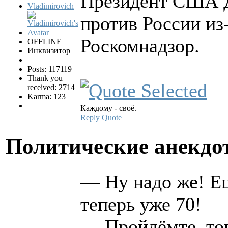
Президент США Д
Vladimirovich
против России из-
Роскомнадзор.
OFFLINE
Инквизитор
Posts: 117119
Thank you
received: 2714
Karma: 123
Каждому - своё.
Reply
Quote
Политические анекд
— Ну надо же! Ещ
теперь уже 70!
— Пройдёмте, то