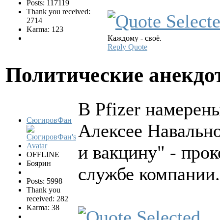
Posts: 117119
Thank you received:
2714
Karma: 123
Каждому - своё.
Reply
Quote
Политические анекд
В Pfizer намерен
СюгировФан
Алексее Навальн
и вакцину" - про
OFFLINE
Боярин
службе компании.
Posts: 5998
Thank you
received: 282
Karma: 38