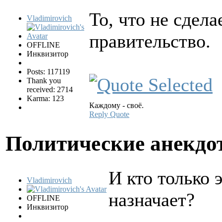
То, что не сдел
Vladimirovich
правительство.
OFFLINE
Инквизитор
Posts: 117119
Thank you
received: 2714
Karma: 123
Каждому - своё.
Reply
Quote
Политические анекд
И кто только 
Vladimirovich
назначает?
OFFLINE
Инквизитор