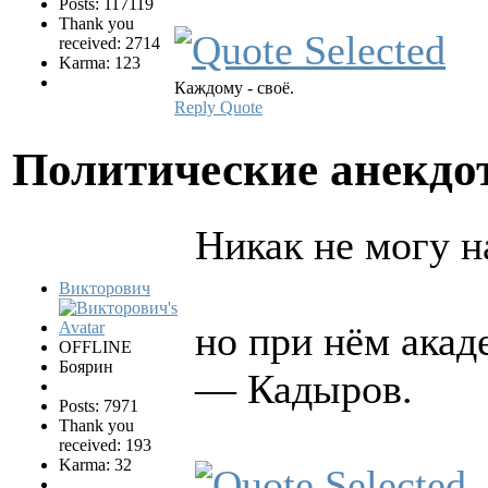
Posts: 117119
Thank you
received: 2714
Karma: 123
Каждому - своё.
Reply
Quote
Политические анекд
Никак не могу н
Викторович
но при нём акад
OFFLINE
Боярин
— Кадыров.
Posts: 7971
Thank you
received: 193
Karma: 32