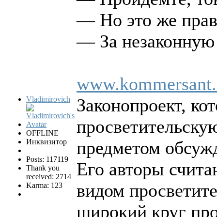
— Но это же прав
— За незаконную 
www.kommersant.
Vladimirovich
Законопроект, ко
просветительскую
OFFLINE
Инквизитор
предметом обсуж
Posts: 117119
Его авторы счита
Thank you
received: 2714
видом просветите
Karma: 123
широкий круг пр