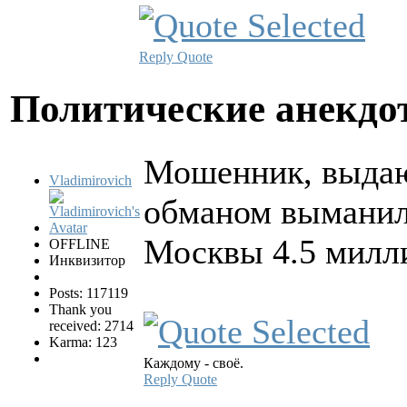
Reply
Quote
Политические анекд
Мошенник, выдаю
Vladimirovich
обманом выманил 
Москвы 4.5 милли
OFFLINE
Инквизитор
Posts: 117119
Thank you
received: 2714
Karma: 123
Каждому - своё.
Reply
Quote