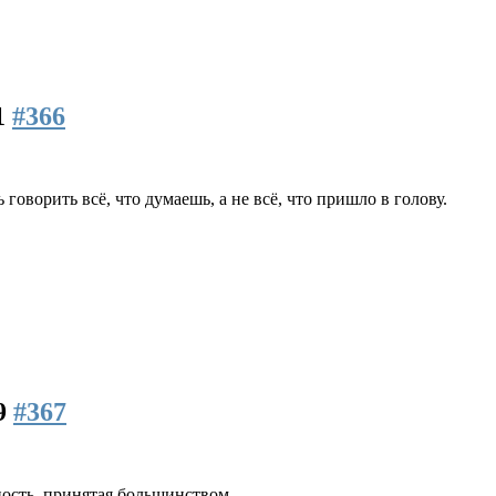
1
#366
 говорить всё, что думаешь, а не всё, что пришло в голову.
29
#367
пость, принятая большинством.