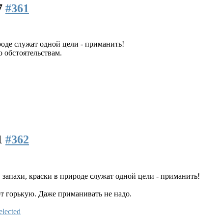
7
#361
ироде служат одной цели - приманить!
о обстоятельствам.
1
#362
, запахи, краски в природе служат одной цели - приманить!
т горькую. Даже приманивать не надо.