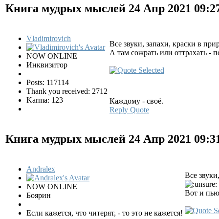
Книга мудрых мыслей
24 Апр 2021 09:2
Vladimirovich
Все звуки, запахи, краски в пр
А там сожрать или оттрахать - п
NOW ONLINE
Инквизитор
Posts: 117114
Thank you received: 2712
Karma: 123
Каждому - своё.
Reply
Quote
Книга мудрых мыслей
24 Апр 2021 09:3
Andralex
Все звуки
NOW ONLINE
Вот и пью
Боярин
Если кажется, что читерят, - то это не кажется!