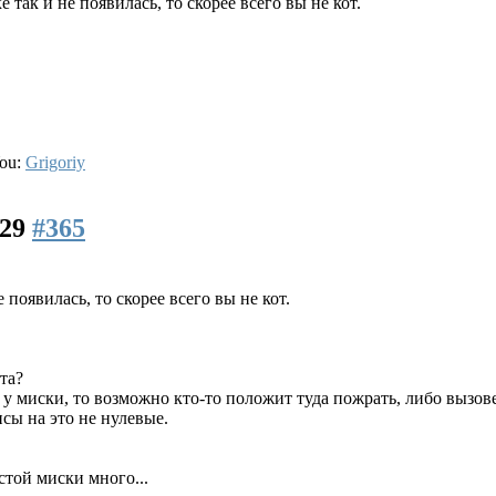
 так и не появилась, то скорее всего вы не кот.
You:
Grigoriy
:29
#365
 появилась, то скорее всего вы не кот.
та?
у миски, то возможно кто-то положит туда пожрать, либо вызовет
нсы на это не нулевые.
стой миски много...