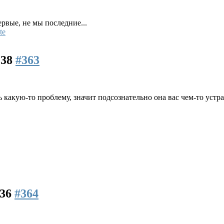
ервые, не мы последние...
te
:38
#363
 какую-то проблему, значит подсознательно она вас чем-то устр
:36
#364