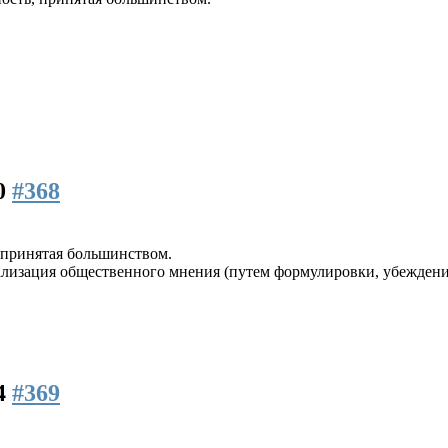
00
#368
 принятая большинством.
ализация общественного мнения (путем формулировки, убеждения
04
#369