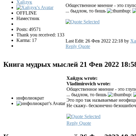
Хайдук
Общественное мнение - это глуп
... быдлом, то бишь
OFFLINE
Наместник
Posts: 49571
Thank you received: 133
Karma: 17
Last Edit: 26 Фев 2022 22:18 by
Ха
Reply
Quote
Книга мудрых мыслей
21 Фев 2022 18:
Хайдук wrote:
Vladimirovich wrote:
Общественное мнение - это глуп
... быдлом, то бишь
инфолиократ
Это про так называемые неофиц
Не скажу- бесконечно безошибочн
Reply
Quote