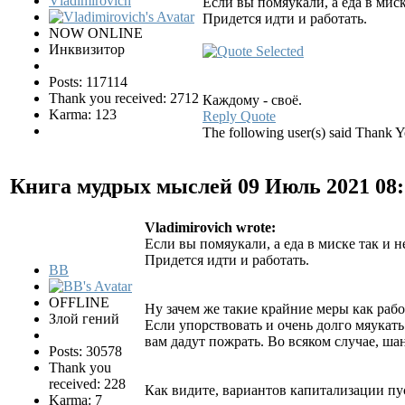
Vladimirovich
Если вы помяукали, а еда в миске
Придется идти и работать.
NOW ONLINE
Инквизитор
Posts: 117114
Thank you received: 2712
Каждому - своё.
Karma: 123
Reply
Quote
The following user(s) said Thank 
Книга мудрых мыслей
09 Июль 2021 08
Vladimirovich wrote:
Если вы помяукали, а еда в миске так и не
Придется идти и работать.
BB
OFFLINE
Ну зачем же такие крайние меры как рабо
Злой гений
Если упорствовать и очень долго мяукать 
вам дадут пожрать. Во всяком случае, ша
Posts: 30578
Thank you
received: 228
Как видите, вариантов капитализации пу
Karma: 7