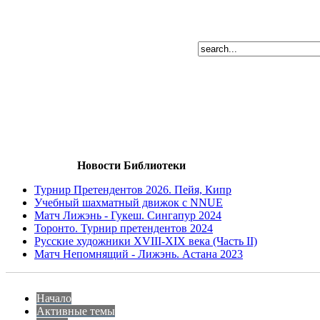
Новости Библиотеки
Турнир Претендентов 2026. Пейя, Кипр
Учебный шахматный движок с NNUE
Матч Лижэнь - Гукеш. Сингапур 2024
Торонто. Турнир претендентов 2024
Русские художники XVIII-XIX века (Часть II)
Матч Непомнящий - Лижэнь. Астана 2023
Начало
Активные темы