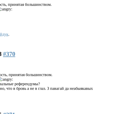
ость, принятая большинством.
йдук
.
58
#370
ость, принятая большинством.
иальные референдумы?
о, что в бровь а не в глаз. З павагай да неабыякавых