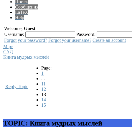
Поиск
Сообщения
LaTeX
Help
Welcome,
Guest
Username:
Password:
Forgot your password?
Forgot your username?
Create an account
Мiръ
САД
Книга мудрых мыслей
Page:
1
...
11
Reply Topic
12
13
14
15
TOPIC: Книга мудрых мыслей