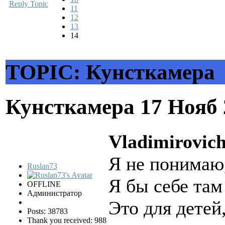
Reply Topic
11
12
13
14
TOPIC: Кунсткамера
Кунсткамера
17 Нояб 
Vladimirovich
Я не понимаю,
Ruslan73
Я бы себе там
OFFLINE
Администратор
Это для детей,
Posts: 38783
Thank you received: 988