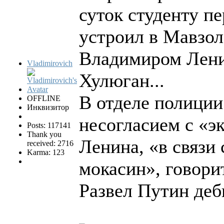
суток студенту п
устроил в Мавзол
Владимиром Лени
Vladimirovich
Хулюган...
В отделе полиции
OFFLINE
Инквизитор
несогласием с «э
Posts: 117141
Thank you
Ленина, «в связи
received: 2716
Karma: 123
мокасин», говори
Развел Путин деби