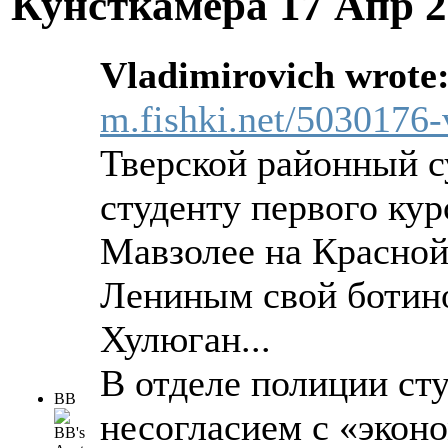
Кунсткамера
17 Апр 2
Vladimirovich wrote
m.fishki.net/5030176-
Тверской районный с
студенту первого ку
Мавзолее на Красной
Лениным свой ботин
Хулюган...
В отделе полиции ст
ВВ
несогласием с «экон