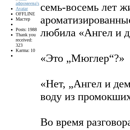
семь-восемь лет ж
OFFLINE
ароматизированные
Мастер
любила «Ангел и д
Posts: 1988
Thank you
received:
323
Karma: 10
«Это „Мюглер“?»
«Нет, „Ангел и де
воду из промокших
Во время разговор