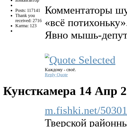
Инквизитор
Комментаторы шут
Posts: 117141
Thank you
«всё потихоньку»
received: 2716
Karma: 123
Явно мышь-депу
Каждому - своё.
Reply
Quote
Кунсткамера
14 Апр 2
m.fishki.net/50301
Тверской районны