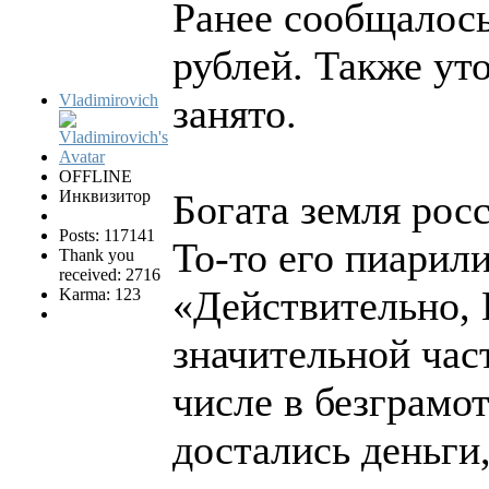
Ранее сообщалось
рублей. Также уто
Vladimirovich
занято.
OFFLINE
Инквизитор
Богата земля росс
Posts: 117141
То-то его пиарил
Thank you
received: 2716
«Действительно, 
Karma: 123
значительной час
числе в безграмо
достались деньги,