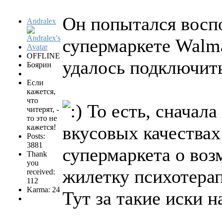
Он попытался воспо
Andralex
супермаркете Walma
OFFLINE
удалось подключить
Боярин
Если
кажется,
что
То есть, сначала
читерят, -
то это не
вкусовых качествах
кажется!
Posts:
3881
супермаркета о воз
Thank
you
жилетку психотерап
received:
112
Karma: 24
Тут за такие иски 