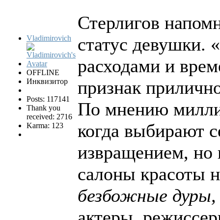
Стерлигов напомн
Vladimirovich
статус девушки. 
расходами и врем
OFFLINE
Инквизитор
признак приличн
Posts: 117141
По мнению миллиа
Thank you
received: 2716
когда выбирают с
Karma: 123
извращением, но 
салоны красоты 
безбожные дуры, 
актеры, режиссер