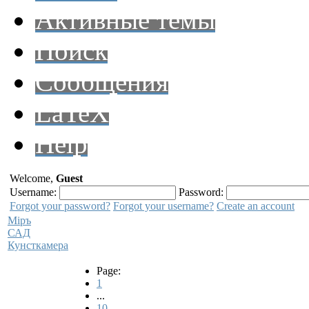
Активные темы
Поиск
Сообщения
LaTeX
Help
Welcome,
Guest
Username:
Password:
Forgot your password?
Forgot your username?
Create an account
Мiръ
САД
Кунсткамера
Page:
1
...
10