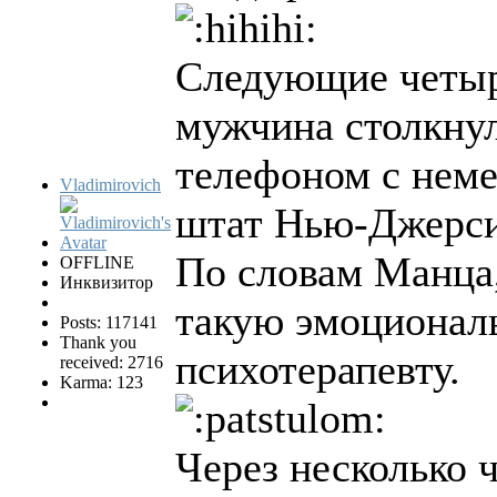
Следующие четыре
мужчина столкнул
телефоном с неме
Vladimirovich
штат Нью-Джерси,
По словам Манца,
OFFLINE
Инквизитор
такую ​​эмоциона
Posts: 117141
Thank you
психотерапевту.
received: 2716
Karma: 123
Через несколько 