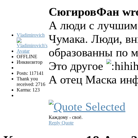
СюгировФан wro
А люди с лучшим
Vladimirovich
Чумака. Люди, в
образованны по м
OFFLINE
Инквизитор
Это другое
Posts: 117141
А отец Маска ин
Thank you
received: 2716
Karma: 123
Каждому - своё.
Reply
Quote