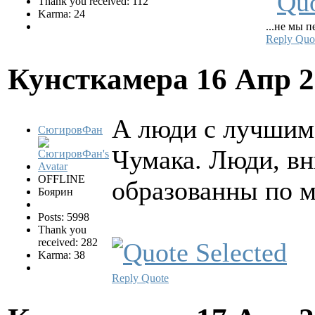
Thank you received: 112
Karma: 24
...не мы п
Reply
Quo
Кунсткамера
16 Апр 2
А люди с лучшим
СюгировФан
Чумака. Люди, в
OFFLINE
образованны по м
Боярин
Posts: 5998
Thank you
received: 282
Karma: 38
Reply
Quote