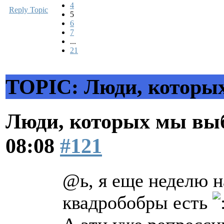
4
Reply Topic
5
6
7
...
21
TOPIC: Люди, которых
Люди, которых мы вы
08:08
#121
@ь, я еще неделю на
квадробобры есть