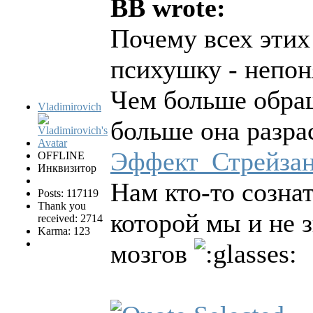
BB wrote:
Почему всех этих
психушку - непон
Чем больше обра
Vladimirovich
больше она разра
Эффект_Стрейза
OFFLINE
Инквизитор
Нам кто-то сознат
Posts: 117119
Thank you
которой мы и не 
received: 2714
Karma: 123
мозгов