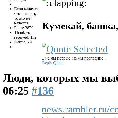
Если кажется,
что читерят, -
то это не
Кумекай, башка,
кажется!
Posts: 3879
Thank you
received: 112
Karma: 24
...не мы первые, не мы последние...
Reply
Quote
Люди, которых мы вы
06:25
#136
news.rambler.ru/c