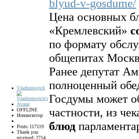
blyud-v-gosdume/
Цена основных б
«Кремлевский»
с
по формату обслу
общепитах Москв
Ранее депутат Ам
полноценный обед
Vladimirovich
Госдумы может об
частности, из чек
OFFLINE
Инквизитор
блюд
парламентар
Posts: 117119
Thank you
received: 2714