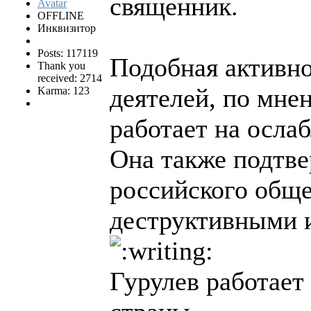
священник.
OFFLINE
Инквизитор
Posts: 117119
Подобная активн
Thank you
received: 2714
деятелей, по мне
Karma: 123
работает на осла
Она также подтве
российского обще
деструктивными и
Гурулев работает