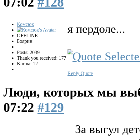
07:02
#128
Комсюк
я пердоле...
OFFLINE
Боярин
Posts: 2039
Thank you received: 177
Karma: 12
Reply
Quote
Люди, которых мы вы
07:22
#129
За выгул де