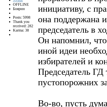
OFFLINE
инициативу, с пр
Боярин
она поддержана и
Posts: 5998
Thank you
received: 282
председатель в хо
Karma: 38
Он напомнил, что
иной идеи необх
избирателей и ко
Председатель ГД 
пустопорожних з
Во-во, пусть дум