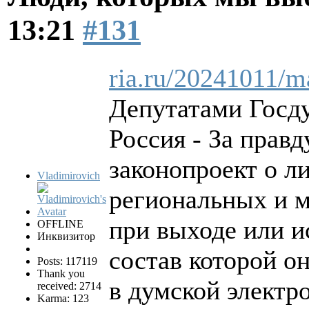
13:21
#131
ria.ru/20241011/
Депутатами Госд
Россия - За правд
законопроект о л
Vladimirovich
региональных и 
при выходе или и
OFFLINE
Инквизитор
состав которой о
Posts: 117119
Thank you
в думской электр
received: 2714
Karma: 123