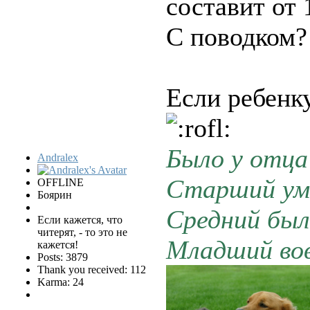
составит от 
С поводком?
Если ребенк
Было у отца
Andralex
Старший ум
OFFLINE
Боярин
Средний был 
Если кажется, что
читерят, - то это не
Младший вов
кажется!
Posts: 3879
Thank you received: 112
Karma: 24