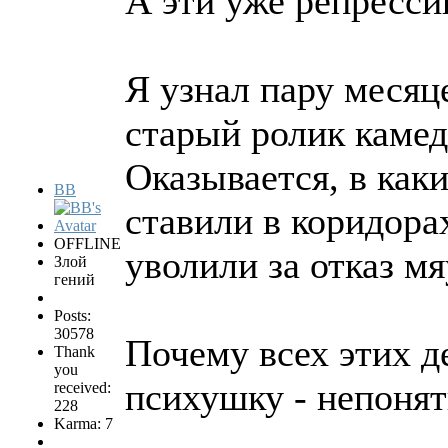
А эти уже репресси
Я узнал пару месяц
старый ролик камед
Оказывается, в как
BB
ставили в коридора
OFFLINE
уволили за отказ мя
Злой
гений
Posts:
30578
Почему всех этих д
Thank
you
психушку - непонят
received:
228
Karma: 7