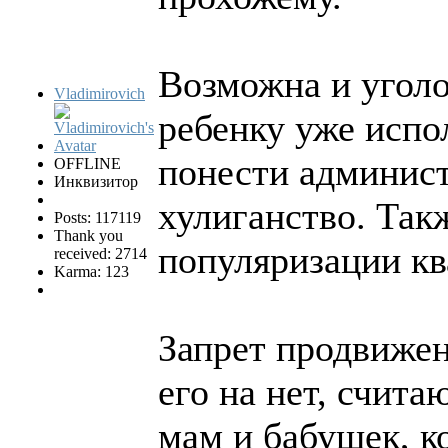
Возможна и уголо
Vladimirovich
ребенку уже испо
понести админист
OFFLINE
Инквизитор
хулиганство. Такж
Posts: 117119
Thank you
популяризации кв
received: 2714
Karma: 123
Запрет продвижен
его на нет, счита
мам и бабушек, к