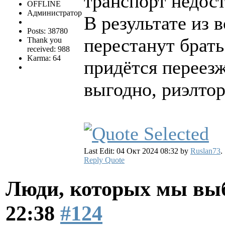
транспорт недос
OFFLINE
Администратор
В результате из 
Posts: 38780
перестанут брать
Thank you
received: 988
Karma: 64
придётся переезж
выгодно, риэлто
Last Edit: 04 Окт 2024 08:32 by
Ruslan73
.
Reply
Quote
Люди, которых мы вы
22:38
#124