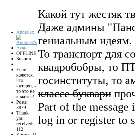
Какой тут жестяк т
Даже админы "Пан
Andralex
гениальным идеям.
То транспорт для с
OFFLINE
Боярин
квадробобры, то ПТ
Если
кажется,
госинституты, то 
что
читерят, -
классе буквари
проч
то это не
кажется!
Posts:
Part of the message i
3879
Thank
log in or register to s
you
received:
112
Karma: 24