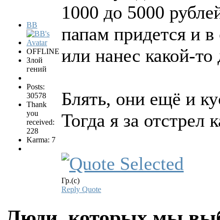
1000 до 5000 рубле
BB
папам придется и в
или нанес какой-то
OFFLINE
Злой
гений
Posts:
Блять, они ещё и к
30578
Thank
you
Тогда я за отстрел
received:
228
Karma: 7
Гр.(с)
Reply
Quote
Люди, которых мы вы