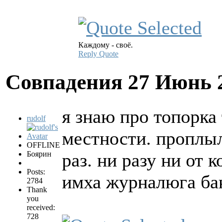
Каждому - своё.
Reply
Quote
Совпадения
27 Июнь 
я знаю про топорка 
rudolf
местности. проплыл 
OFFLINE
Боярин
раз. ни разу ни от 
Posts:
имха журналюга бан
2784
Thank
you
received:
728