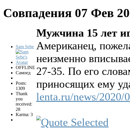
Совпадения
07 Фев 20
Мужчина 15 лет иг
Американец, пожела
Sam Sebe
неизменно вписывае
OFFLINE
27-35. По его слов
Самоед
приносящих ему уда
Posts:
1309
lenta.ru/news/2020/0
Thank
you
received:
28
Karma: 3