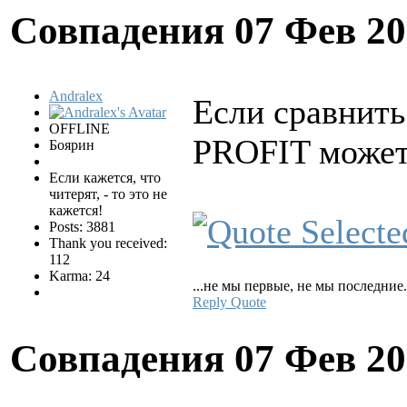
Совпадения
07 Фев 20
Andralex
Если сравнить
OFFLINE
PROFIT может 
Боярин
Если кажется, что
читерят, - то это не
кажется!
Posts: 3881
Thank you received:
112
Karma: 24
...не мы первые, не мы последние.
Reply
Quote
Совпадения
07 Фев 20