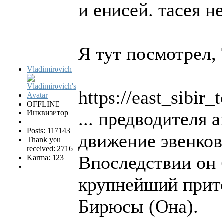
и енисей. тасея не
Я тут посмотрел, 
Vladimirovich
https://east_s
OFFLINE
Инквизитор
... предводителя 
Posts: 117143
движение эвенков
Thank you
received: 2716
Впоследствии он 
Karma: 123
крупнейший прито
Бирюсы (Она).