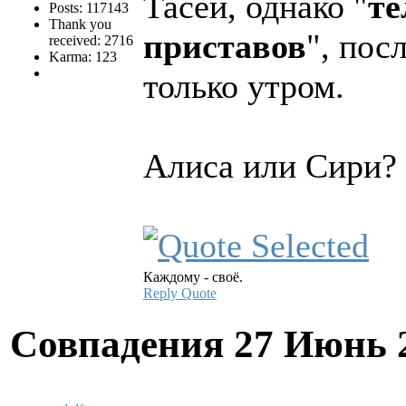
Тасей, однако "
те
Posts: 117143
Thank you
приставов
", пос
received: 2716
Karma: 123
только утром.
Алиса или Сири?
Каждому - своё.
Reply
Quote
Совпадения
27 Июнь 