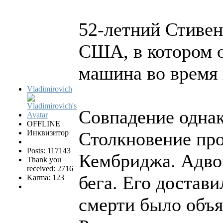
52-летний Стивен
США, в котором о
машина во время
Vladimirovich
Совпадение однако
OFFLINE
Инквизитор
Столкновение про
Posts: 117143
Кембриджа. Адвок
Thank you
received: 2716
бега. Его достав
Karma: 123
смерти было объя