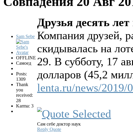
Совпадения
20 Авг 20
Друзья десять лет
Компания друзей, р
Sam Sebe
скидывалась на лоте
OFFLINE
29. В субботу, 17 
Самоед
долларов (45,2 мил
Posts:
1309
lenta.ru/news/2019/0
Thank
you
received:
28
Karma: 3
Сам себе доктор наук
Reply
Quote