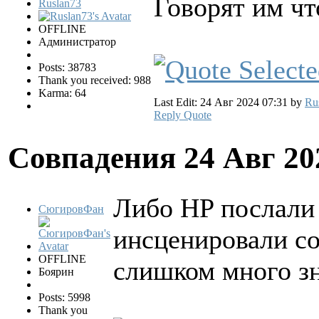
Говорят им чт
Ruslan73
OFFLINE
Администратор
Posts: 38783
Thank you received: 988
Karma: 64
Last Edit: 24 Авг 2024 07:31 by
Ru
Reply
Quote
Совпадения
24 Авг 20
Либо HP послали 
СюгировФан
инсценировали со
OFFLINE
слишком много зн
Боярин
Posts: 5998
Thank you