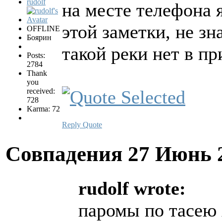
rudolf
на месте телефона 
этой заметки, не з
OFFLINE
Боярин
такой реки нет в при
Posts:
2784
Thank
you
received:
728
Karma: 72
Reply
Quote
Совпадения
27 Июнь 
rudolf wrote:
паромы по тасею х