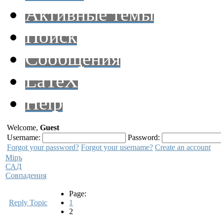
Активные темы
Поиск
Сообщения
LaTeX
Help
Welcome,
Guest
Username:
Password:
Forgot your password?
Forgot your username?
Create an account
Мiръ
САД
Совпадения
Page:
Reply Topic
1
2