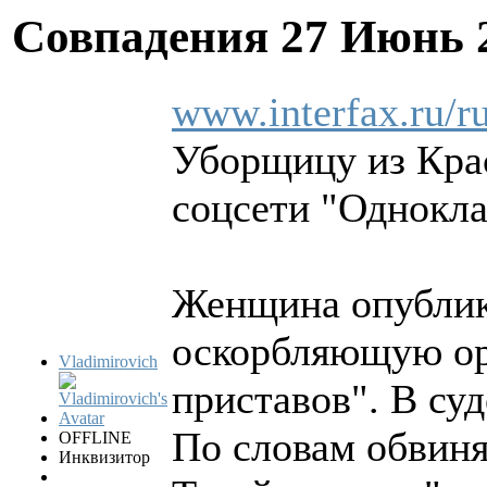
Совпадения
27 Июнь 
www.interfax.ru/r
Уборщицу из Крас
соцсети "Однокла
Женщина опублик
оскорбляющую орг
Vladimirovich
приставов". В су
По словам обвиня
OFFLINE
Инквизитор