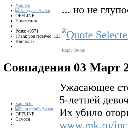
Хайдук
... но не глу
OFFLINE
Наместник
Posts: 49571
Thank you received: 133
Karma: 17
Reply
Quote
Совпадения
03 Март 
Ужасающее сте
5-летней дево
Sam Sebe
Их убило отор
OFFLINE
Самоед
www.mk.ru/inci