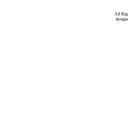
All Ri
design