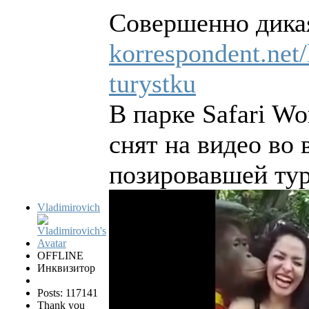
Совершенно дика
korrespondent.net/
turystku
В парке Safari Wo
снят на видео во 
позировавшей тур
Vladimirovich
OFFLINE
Инквизитор
Posts: 117141
Thank you