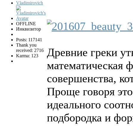
Vladimirovich
OFFLINE
Инквизитор
Posts: 117141
Thank you
Древние греки ут
received: 2716
Karma: 123
математическая ф
совершенства, ко
Проще говоря это
идеального соотно
подбородка и фор