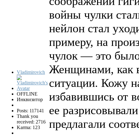
соображений гиги
войны чулки ста
нейлон стал ухо
примеру, на прои
чулок — это было
Женщинами, как в
Vladimirovich
ситуации. Кожу н
избавившись от в
OFFLINE
Инквизитор
ее разрисовывали
Posts: 117141
Thank you
предлагали соотв
received: 2716
Karma: 123