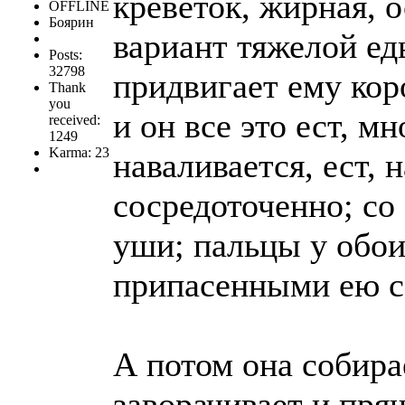
креветок, жирная, 
OFFLINE
Боярин
вариант тяжелой ед
Posts:
32798
придвигает ему коро
Thank
you
и он все это ест, м
received:
1249
Karma: 23
наваливается, ест,
сосредоточенно; со
уши; пальцы у обои
припасенными ею с
А потом она собирае
заворачивает и пря