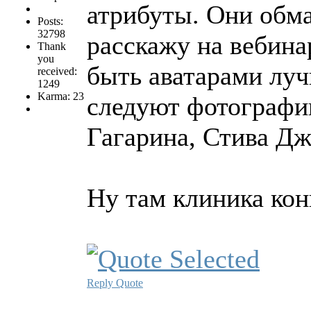
атрибуты. Они обм
Posts:
32798
расскажу на вебина
Thank
you
быть аватарами лу
received:
1249
Karma: 23
следуют фотографии
Гагарина, Стива Дж
Ну там клиника кон
Reply
Quote