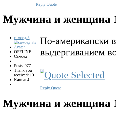
Reply
Quote
Мужчина и женщина
По-американски во
самоед-3
выдергиванием во
OFFLINE
Самоед
Posts: 977
Thank you
received: 19
Karma: 4
Reply
Quote
Мужчина и женщина