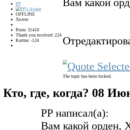
Вам какой ор
PP
OFFLINE
Холоп
Posts: 31410
Thank you received: 224
Отредактирова
Karma: -124
The topic has been locked.
Кто, где, когда?
08 Июн
PP написал(а):
Вам какой орден,