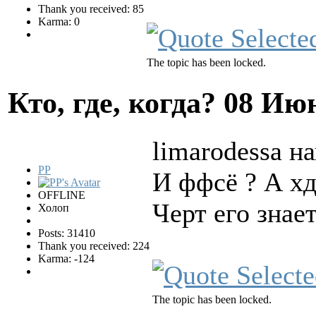
Thank you received: 85
Karma: 0
The topic has been locked.
Кто, где, когда?
08 Июн
limarodessa на
PP
И ффсё ? А х
OFFLINE
Черт его знае
Холоп
Posts: 31410
Thank you received: 224
Karma: -124
The topic has been locked.