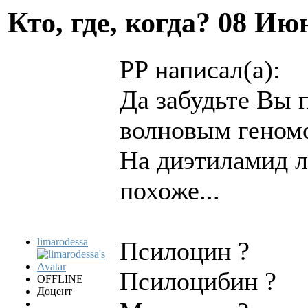
Кто, где, когда?
08 Июн
PP написал(а):
Да забудьте Вы 
волновым геном
На диэтиламид л
похоже...
limarodessa
Псилоцин ?
Псилоцибин ?
OFFLINE
Доцент