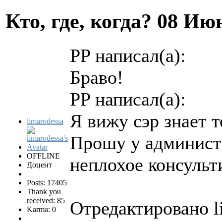
Кто, где, когда?
08 Июн
PP написал(а):
Браво!
PP написал(а):
Я вижу сэр знает т
limarodessa
Прошу у админист
OFFLINE
неплохое консульт
Доцент
Posts: 17405
Thank you
received: 85
Отредактировано l
Karma: 0