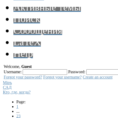
Активные темы
Поиск
Сообщения
LaTeX
Help
Welcome,
Guest
Username:
Password:
Forgot your password?
Forgot your username?
Create an account
Мiръ
САД
Кто, где, когда?
Page:
1
...
23