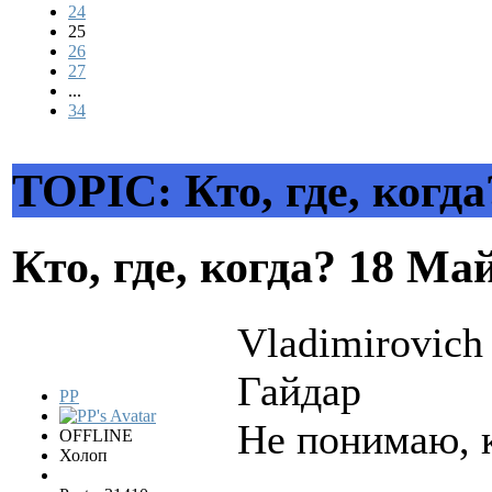
24
25
26
27
...
34
TOPIC: Кто, где, когда
Кто, где, когда?
18 Май
Vladimirovich
Гайдар
PP
Не понимаю, к
OFFLINE
Холоп