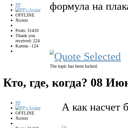
формула на плак
PP
OFFLINE
Холоп
Posts: 31410
Thank you
received: 224
Karma: -124
The topic has been locked.
Кто, где, когда?
08 Июн
PP
А как насчет 
OFFLINE
Холоп