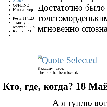
Достаточно было 
OFFLINE
Инквизитор
толстоморденьким
Posts: 117123
Thank you
мгновенно опозн
received: 2715
Karma: 123
Каждому - своё.
The topic has been locked.
Кто, где, когда?
18 Май
А я туплю вот