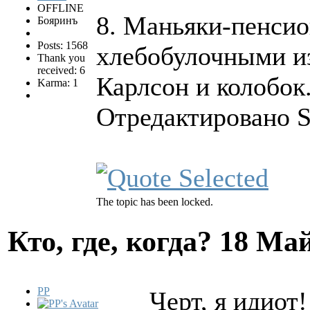
OFFLINE
8. Маньяки-пенсио
Бояринъ
Posts: 1568
хлебобулочными и
Thank you
received: 6
Карлсон и колобок
Karma: 1
Отредактировано S
The topic has been locked.
Кто, где, когда?
18 Май
PP
Черт, я идиот!