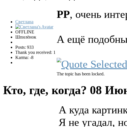
PP
, очень инт
Светлана
OFFLINE
А ещё подобн
Шпилёнок
Posts: 933
Thank you received: 1
Karma: -8
The topic has been locked.
Кто, где, когда?
08 Июн
А куда картин
Я не угадал, н