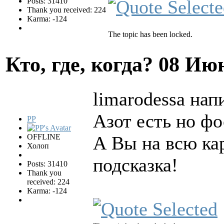
Posts: 31410
Thank you received: 224
Karma: -124
The topic has been locked.
Кто, где, когда?
08 Июн
limarodessa нап
Азот есть но фо
PP
OFFLINE
А Вы на всю кар
Холоп
подсказка!
Posts: 31410
Thank you
received: 224
Karma: -124