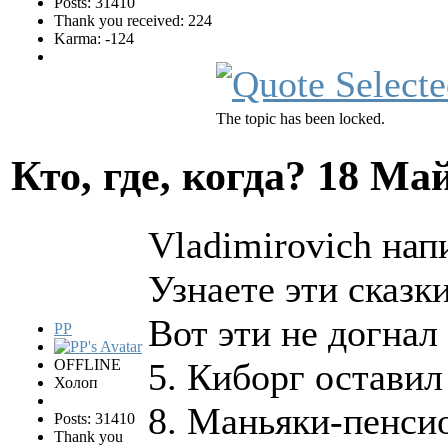
Posts: 31410
Thank you received: 224
Karma: -124
The topic has been locked.
Кто, где, когда?
18 Май
Vladimirovich нап
Узнаете эти сказк
Вот эти не догнал
PP
OFFLINE
5. Киборг оставил
Холоп
8. Маньяки-пенси
Posts: 31410
Thank you