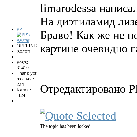
limarodessa написал
На диэтиламид лизе
PP
Браво! Как же не по
картине очевидно 
OFFLINE
Холоп
Posts:
31410
Thank you
received:
224
Отредактировано PP
Karma:
-124
The topic has been locked.