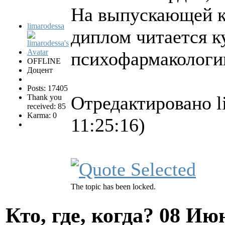
На выпускающей ка
limarodessa
диплом читается к
психофармакологи
OFFLINE
Доцент
Posts: 17405
Отредактировано l
Thank you
received: 85
Karma: 0
11:25:16)
The topic has been locked.
Кто, где, когда?
08 Июн