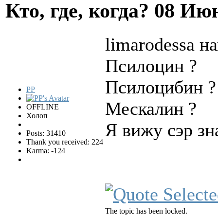
Кто, где, когда?
08 Июн
limarodessa на
Псилоцин ?
Псилоцибин ?
PP
Мескалин ?
OFFLINE
Холоп
Я вижу сэр зн
Posts: 31410
Thank you received: 224
Karma: -124
The topic has been locked.