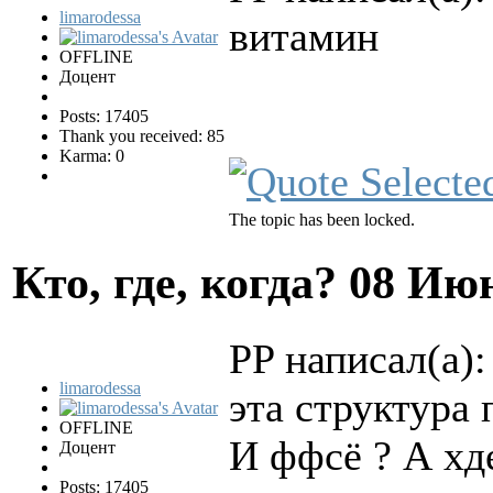
limarodessa
витамин
OFFLINE
Доцент
Posts: 17405
Thank you received: 85
Karma: 0
The topic has been locked.
Кто, где, когда?
08 Июн
PP написал(а):
limarodessa
эта структура
OFFLINE
И ффсё ? А хд
Доцент
Posts: 17405