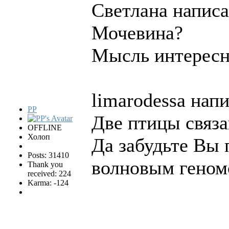
Светлана написа
Мочевина?
Мысль интересна
limarodessa напи
PP
Две птицы связа
OFFLINE
Холоп
Да забудьте Вы 
Posts: 31410
волновым гено
Thank you
received: 224
Karma: -124