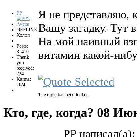
Я не представляю, 
PP
Вашу загадку. Тут 
OFFLINE
Холоп
На мой наивный взг
Posts:
витамин какой-нибуд
31410
Thank
you
received:
224
Karma:
-124
The topic has been locked.
Кто, где, когда?
08 Июн
PP написал(а):