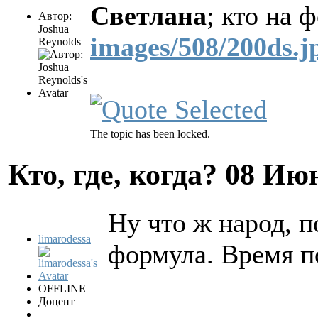
Светлана
; кто на 
Автор:
Joshua
images/508/200ds.j
Reynolds
The topic has been locked.
Кто, где, когда?
08 Июн
Ну что ж народ, п
limarodessa
формула. Время 
OFFLINE
Доцент