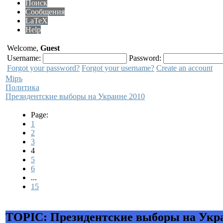
Поиск
Сообщения
LaTeX
Help
Welcome,
Guest
Username:
Password:
Forgot your password?
Forgot your username?
Create an account
Мiръ
Политика
Президентские выборы на Украине 2010
Page:
1
2
3
4
5
6
...
15
TOPIC: Президентские выборы на Укра