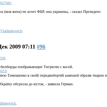
/1027681
на (моя жена) не агент ФБР, она украинка, - сказал Президент.
y
Vladimirovich
.
Дек 2009 07:11
#96
0356
е билборды изображающие Тигрюлю с косой.
2653/
єю Тимошенко в своїй передвиборчій кампанії образів тварин не 
країну обгризла до кісток, - заявила Герман.
dimirovich
.