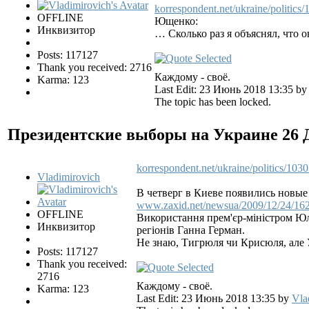
korrespondent.net/ukraine/politics
OFFLINE
Ющенко:
Инквизитор
… Сколько раз я объяснял, что о
Posts: 117127
Thank you received: 2716
Каждому - своё.
Karma: 123
Last Edit: 23 Июнь 2018 13:35 b
The topic has been locked.
Президентские выборы на Украине
26 
korrespondent.net/ukraine/politics/103
Vladimirovich
В четверг в Киеве появились новы
www.zaxid.net/newsua/2009/12/24/16
OFFLINE
Використання прем'єр-міністром Юлі
Инквизитор
регіонів Ганна Герман.
Не знаю, Тигрюля чи Крисюля, але У
Posts: 117127
Thank you received:
2716
Каждому - своё.
Karma: 123
Last Edit: 23 Июнь 2018 13:35 by
Vla