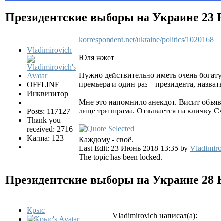
Президентские выборы на Украине
23 
korrespondent.net/ukraine/politics/1020168
Vladimirovich
Юля жжот
Нужно действительно иметь очень богату
премьера и один раз – президента, назват
OFFLINE
Инквизитор
Мне это напомнило анекдот. Висит объявл
лице три шрама. Отзывается на кличку Сч
Posts: 117127
Thank you
received: 2716
Karma: 123
Каждому - своё.
Last Edit: 23 Июнь 2018 13:35 by
Vladimiro
The topic has been locked.
Президентские выборы на Украине
28 
Крыс
Vladimirovich написал(а):