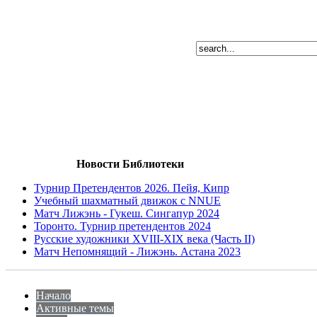
Новости Библиотеки
Турнир Претендентов 2026. Пейя, Кипр
Учебный шахматный движок с NNUE
Матч Лижэнь - Гукеш. Сингапур 2024
Торонто. Турнир претендентов 2024
Русские художники XVIII-XIX века (Часть II)
Матч Непомнящий - Лижэнь. Астана 2023
Начало
Активные темы