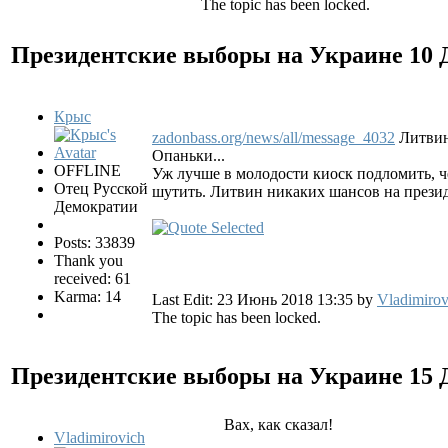
The topic has been locked.
Президентские выборы на Украине
10 
Крыс
zadonbass.org/news/all/message_4032
Литвин 
Опаньки...
OFFLINE
Уж лучше в молодости киоск подломить, че
Отец Русской
шутить. Литвин никаких шансов на президе
Демократии
Posts: 33839
Thank you
received: 61
Karma: 14
Last Edit: 23 Июнь 2018 13:35 by
Vladimirov
The topic has been locked.
Президентские выборы на Украине
15 
Вах, как сказал!
Vladimirovich