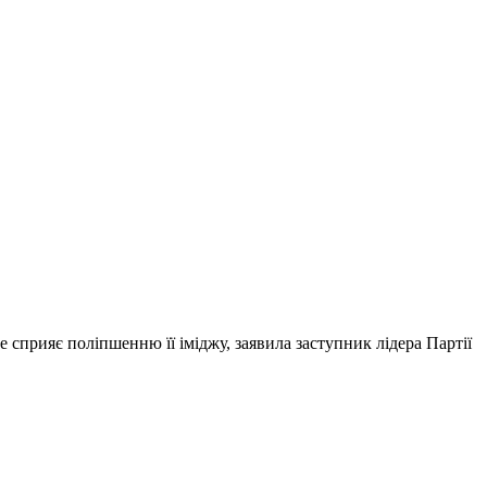
сприяє поліпшенню її іміджу, заявила заступник лідера Партії