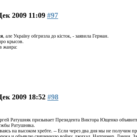
Дек 2009 11:09
#97
ля
, але Україну обгризла до кісток, - заявила Герман.
про крысов.
в жанра:
Дек 2009 18:52
#98
ергей Ратушняк призывает Президента Виктора Ющенко объявит
ужбы Ратушняка.
чиваясь на высоком хребте. -- Если через два дня мы не получим
рока и объявлю священную войну, джихад. Например, Дании. За