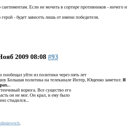
 сантиментам. Если не мочить в сортире противников - ничего н
о герой - будет зависеть лишь от имени победителя.
Нояб 2009 08:08
#93
пообещал уйти из политики через пять лет
к-шоу Большая политика на телеканале Интер, Ющенко заметил:
Я 
рах.
..
астенчивый ворюга. Все существо его
асть он не мог. Он крал, и ему было
нно стыдился...
dimirovich
.