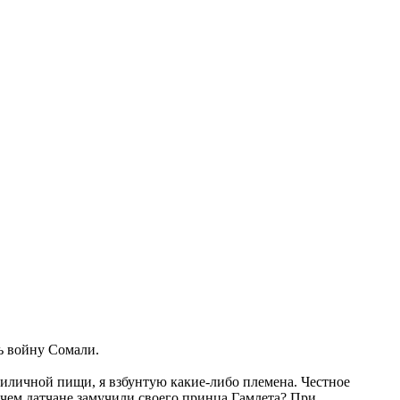
ь войну Сомали.
 приличной пищи, я взбунтую какие-либо племена. Честное
чем датчане замучили своего принца Гамлета? При