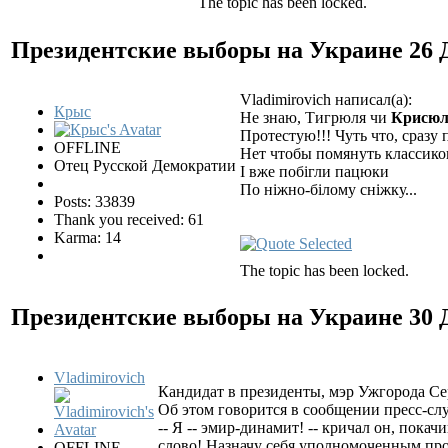
The topic has been locked.
Президентские выборы на Украине
26 
Vladimirovich написал(а):
Крыс
Не знаю, Тигрюля чи
Крисю
Протестую!!! Чуть что, сразу 
OFFLINE
Нет чтобы помянуть классико
Отец Русской Демократии
I вже побiгли пацюки
По нiжно-бiлому снiжку...
Posts: 33839
Thank you received: 61
Karma: 14
The topic has been locked.
Президентские выборы на Украине
30 
Vladimirovich
Кандидат в президенты, мэр Ужгорода С
Об этом говорится в сообщении пресс-сл
-- Я -- эмир-динамит! -- кричал он, пока
слово! Назначу себя уполномоченным про
OFFLINE