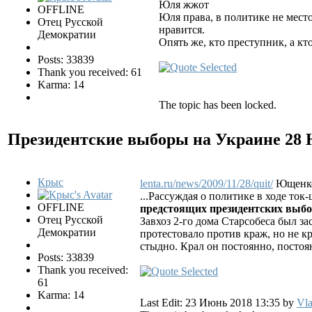
Юля жжот
OFFLINE
Юля права, в политике не место
Отец Русской
нравится.
Демократии
Опять же, кто преступник, а кт
Posts: 33839
Thank you received: 61
Karma: 14
The topic has been locked.
Президентские выборы на Украине
28 
Крыс
lenta.ru/news/2009/11/28/quit/
Ющенко 
...Рассуждая о политике в ходе то
OFFLINE
предстоящих президентских выбо
Отец Русской
Завхоз 2-го дома Старсобеса был з
Демократии
протестовало против краж, но не кр
стыдно. Крал он постоянно, постоя
Posts: 33839
Thank you received:
61
Karma: 14
Last Edit: 23 Июнь 2018 13:35 by
Vla