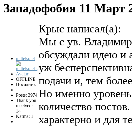
Западофобия
11 Март 
Крыс написал(а):
Мы с ув. Владимир
обсуждали идею и а
mittelspiel
уж бесперспективна
подачи и, тем боле
OFFLINE
Посадник
Но именно уровень
Posts: 3974
Thank you
количество постов.
received:
14
характерно и для т
Karma: 1