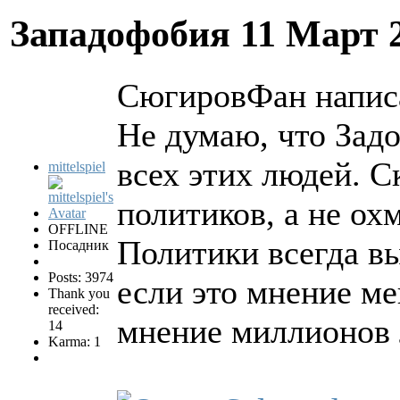
Западофобия
11 Март 
СюгировФан написа
Не думаю, что Зад
всех этих людей. С
mittelspiel
политиков, а не о
OFFLINE
Политики всегда в
Посадник
Posts: 3974
если это мнение ме
Thank you
received:
мнение миллионов 
14
Karma: 1