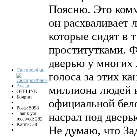
Поясню. Это комм
он расхваливает 
которые сидят в 
проститутками. Ф
дверью у многих 
СюгировФан
голоса за этих ка
миллиона людей в
OFFLINE
Боярин
официальной бело
Posts: 5998
насрал под дверь
Thank you
received: 282
Karma: 38
Не думаю, что За