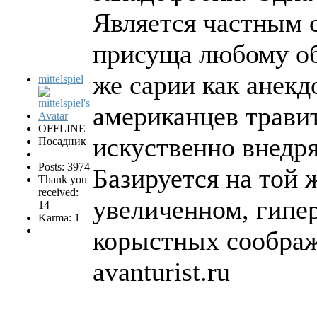
Является частным 
присуща любому об
же сарии как анекд
mittelspiel
американцев травит
OFFLINE
искуственно внедр
Посадник
Posts: 3974
Базируется на той 
Thank you
received:
увеличенном, гипе
14
Karma: 1
корыстных соображ
avanturist.ru