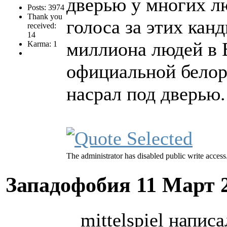
дверью у многих л
Posts: 3974
Thank you
голоса за этих кан
received:
14
миллиона людей в 
Karma: 1
официальной белор
насрал под дверью.
The administrator has disabled public write access
Западофобия
11 Март 
mittelspiel написа