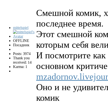
Смешной комик, хо
последнее время.
mittelspiel
Этот смешной ком
OFFLINE
которым себя вели
Посадник
И посмотрите как 
Posts: 3974
Thank you
received: 14
основном критиче
Karma: 1
mzadornov.livejou
Оно и не удивите
комик