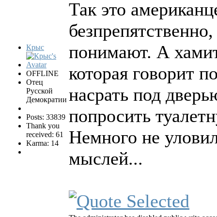
Так это американц
безпрепятственно,
понимают. А хамит
Крыс
которая говорит по
OFFLINE
Отец
насрать под дверь
Русской
Демократии
попросить туалетн
Posts: 33839
Thank you
Немного не уловил
received: 61
Karma: 14
мыслей...