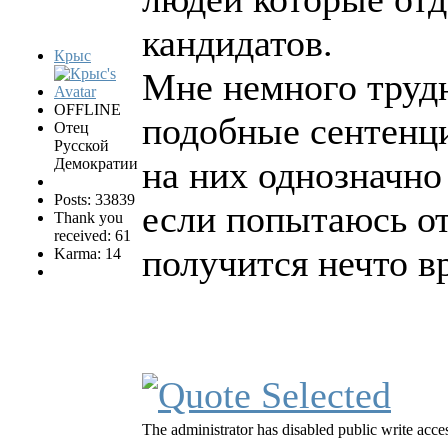
кандидатов.
Крыс
Мне немного труд
OFFLINE
подобные сентенци
Отец
Русской
на них однозначно
Демократии
Posts: 33839
если попытаюсь от
Thank you
received: 61
получится нечто вр
Karma: 14
The administrator has disabled public write acce