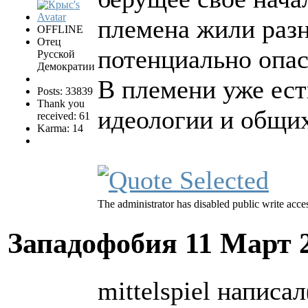
племена жили раз
OFFLINE
Отец
потенциально опас
Русской
Демократии
В племени уже ест
Posts: 33839
Thank you
идеологии и общих
received: 61
Karma: 14
The administrator has disabled public write acce
Западофобия
11 Март 
mittelspiel написал