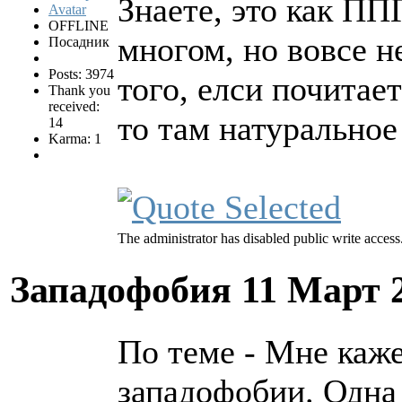
Знаете, это как ПП
OFFLINE
многом, но вовсе н
Посадник
Posts: 3974
того, елси почитае
Thank you
received:
то там натуральное
14
Karma: 1
The administrator has disabled public write access
Западофобия
11 Март 
По теме - Мне каже
западофобии. Одна 