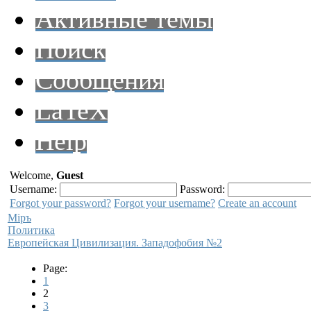
Активные темы
Поиск
Сообщения
LaTeX
Help
Welcome,
Guest
Username:
Password:
Forgot your password?
Forgot your username?
Create an account
Мiръ
Политика
Европейская Цивилизация. Западофобия №2
Page:
1
2
3