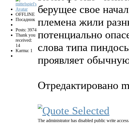
берущее свое начал
OFFLINE
племена жили разн
Посадник
Posts: 3974
потенциально опас
Thank you
received:
слова типа пиндосы,
14
Karma: 1
проявляет обычну
Отредактировано mit
The administrator has disabled public write access