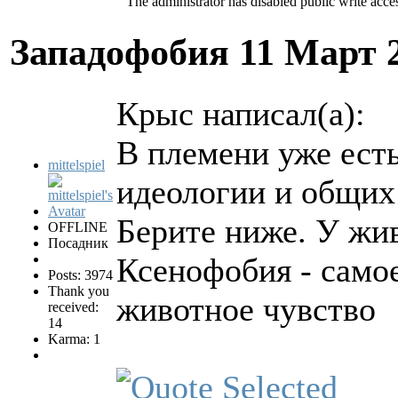
The administrator has disabled public write acce
Западофобия
11 Март 
Крыс написал(а):
В племени уже есть
mittelspiel
идеологии и общих
Берите ниже. У жив
OFFLINE
Посадник
Ксенофобия - самое
Posts: 3974
Thank you
животное чувство
received:
14
Karma: 1