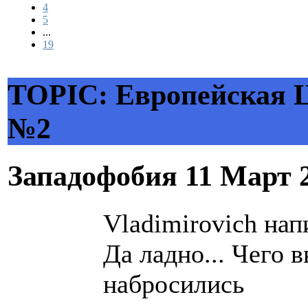
4
5
...
19
TOPIC: Европейская 
№2
Западофобия
11 Март 
Vladimirovich нап
Да ладно... Чего 
набросились