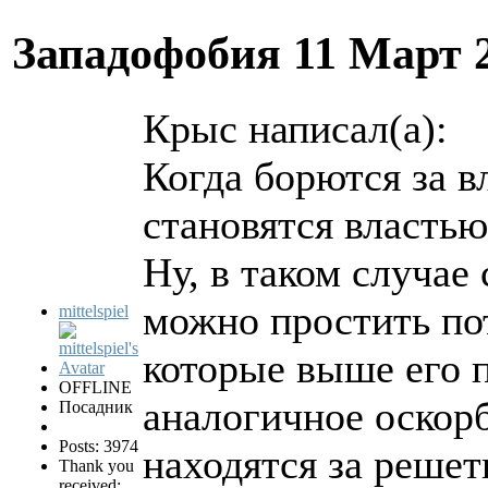
Западофобия
11 Март 
Крыс написал(а):
Когда борются за в
становятся властью
Ну, в таком случае
можно простить пот
mittelspiel
которые выше его 
OFFLINE
аналогичное оскор
Посадник
Posts: 3974
находятся за решет
Thank you
received: