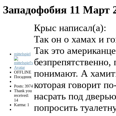
Западофобия
11 Март 
Крыс написал(а):
Так он о хамах и го
Так это американц
mittelspiel
безпрепятственно, 
понимают. А хамить
OFFLINE
Посадник
которая говорит по-
Posts: 3974
Thank you
насрать под дверью
received:
14
попросить туалетн
Karma: 1