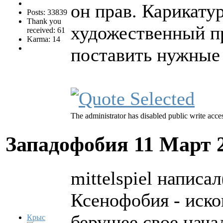
он прав. Карикату
Posts: 33839
Thank you
художественный п
received: 61
Karma: 14
поставить нужные
The administrator has disabled public write acce
Западофобия
11 Март 
mittelspiel написал
Ксенофобия - иско
берущее свое нача
Крыс