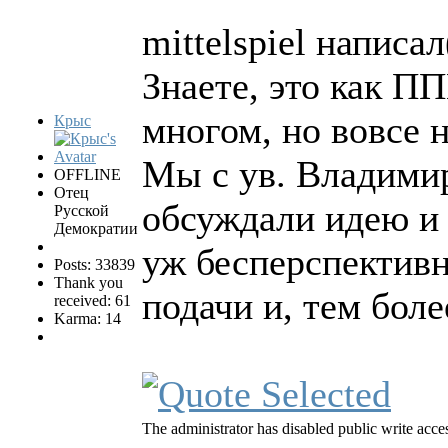
mittelspiel написал
Знаете, это как П
многом, но вовсе н
Крыс
Мы с ув. Владими
OFFLINE
Отец
обсуждали идею и 
Русской
Демократии
уж бесперспективн
Posts: 33839
Thank you
подачи и, тем боле
received: 61
Karma: 14
The administrator has disabled public write acce