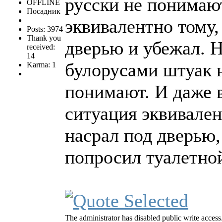
русски не понимают
OFFLINE
Посадник
эквивалентно тому,
Posts: 3974
Thank you
дверью и убежал. Н
received:
14
булорусами штуак 
Karma: 1
понимают. И даже в
ситуация эквивален
насрал под дверью,
попросил туалетно
The administrator has disabled public write access