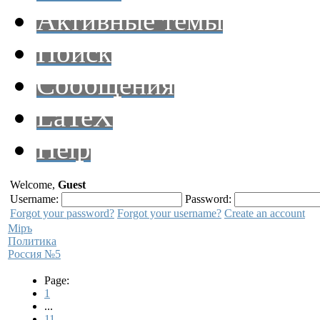
Активные темы
Поиск
Сообщения
LaTeX
Help
Welcome,
Guest
Username:
Password:
Forgot your password?
Forgot your username?
Create an account
Мiръ
Политика
Россия №5
Page:
1
...
11