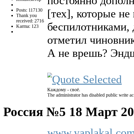
постоянно дополн
[тех], которые н
Posts: 117130
Thank you
received: 2716
беспилотниками, д
Karma: 123
отметил чиновник
А не врешь? Энд
Каждому - своё.
The administrator has disabled public write ac
Россия №5
18 Март 20
www.yaplakal.com