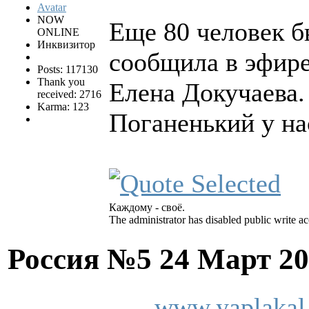
NOW
Еще 80 человек б
ONLINE
Инквизитор
сообщила в эфир
Posts: 117130
Thank you
Елена Докучаева.
received: 2716
Karma: 123
Поганенький у нас
Каждому - своё.
The administrator has disabled public write ac
Россия №5
24 Март 20
www.yaplakal