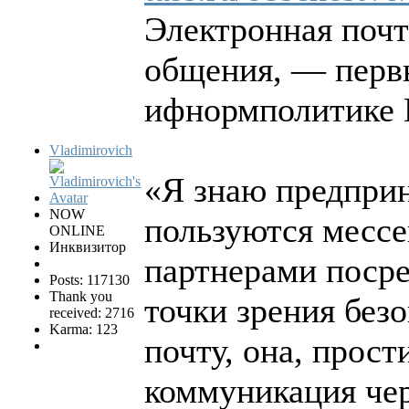
Электронная почт
общения, — перв
ифнормполитике 
Vladimirovich
«Я знаю предприн
NOW
пользуются месс
ONLINE
Инквизитор
партнерами посре
Posts: 117130
Thank you
точки зрения без
received: 2716
Karma: 123
почту, она, прост
коммуникация че