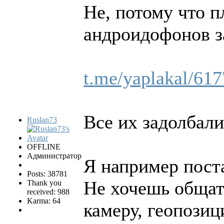
Не, потому что 
андроидофонов з
t.me/yaplakal/61
Все их задолбали
Ruslan73
OFFLINE
Администратор
Я например поста
Posts: 38781
Не хочешь общать
Thank you
received: 988
Karma: 64
камеру, геопози