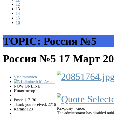
12
13
14
15
16
TOPIC: Россия №5
Россия №5
17 Март 20
Vladimirovich
NOW ONLINE
Инквизитор
Posts: 117130
Thank you received: 2716
Каждому - своё.
Karma: 123
The administrator has disabled publ