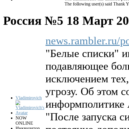
The following user(s) said Thank 
Россия №5
18 Март 20
news.rambler.ru/p
"Белые списки" и
подавляющее боль
исключением тех,
угрозу. Об этом 
Vladimirovich
информполитике 
"После запуска с
NOW
ONLINE
Инквизитор