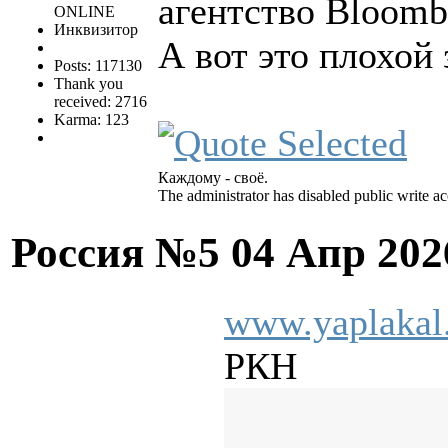
агентство Bloomb
ONLINE
Инквизитор
А вот это плохой 
Posts: 117130
Thank you
received: 2716
Karma: 123
Каждому - своё.
The administrator has disabled public write ac
Россия №5
04 Апр 202
www.yaplakal
РКН