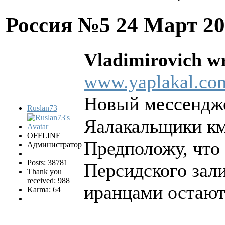
Россия №5
24 Март 20
Vladimirovich wr
www.yaplakal.co
Новый мессендж
Ruslan73
Яалакальщики км
OFFLINE
Предположу, что
Администратор
Posts: 38781
Персидского зали
Thank you
received: 988
иранцами остают
Karma: 64