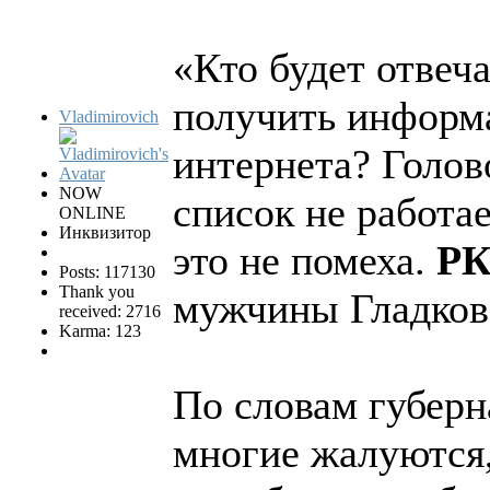
«Кто будет отвеча
получить информа
Vladimirovich
интернета? Голов
NOW
список не работае
ONLINE
Инквизитор
это не помеха.
РК
Posts: 117130
Thank you
мужчины Гладков
received: 2716
Karma: 123
По словам губерн
многие жалуются, 