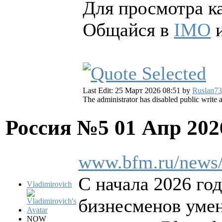
Для просмотра ка
Общайся в
IMO
и
Last Edit: 25 Март 2026 08:51 by
Ruslan73
The administrator has disabled public write 
Россия №5
01 Апр 202
www.bfm.ru/news
С начала 2026 го
Vladimirovich
бизнесменов умен
NOW