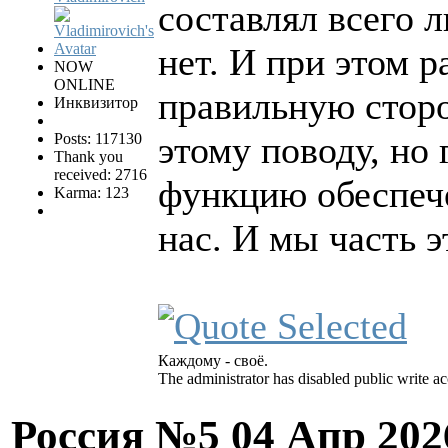
составлял всего 
нет. И при этом 
NOW
ONLINE
правильную сторо
Инквизитор
этому поводу, но
Posts: 117130
Thank you
received: 2716
функцию обеспече
Karma: 123
нас. И мы часть 
Каждому - своё.
The administrator has disabled public write ac
Россия №5
04 Апр 202