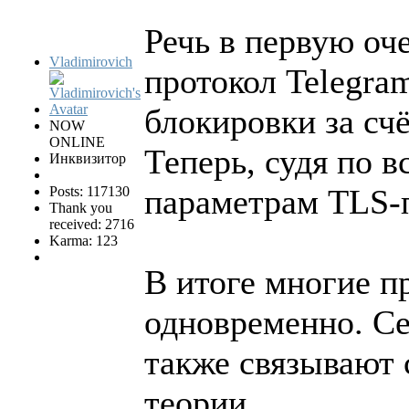
Речь в первую оч
Vladimirovich
протокол Telegra
блокировки за с
NOW
ONLINE
Теперь, судя по в
Инквизитор
параметрам TLS-
Posts: 117130
Thank you
received: 2716
Karma: 123
В итоге многие п
одновременно. С
также связывают 
теории.