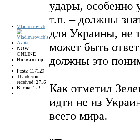
удары, особенно 
т.п. – должны зна
Vladimirovich
для Украины, не т
может быть ответ
NOW
ONLINE
должны это поним
Инквизитор
Posts: 117129
Thank you
received: 2716
Как отметил Зеле
Karma: 123
идти не из Украи
всего мира.