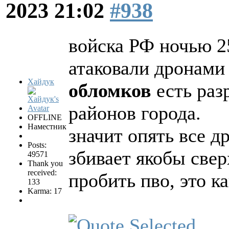
2023 21:02
#938
войска РФ ночью 2
атаковали дронами
Хайдук
обломков
есть раз
районов города.
OFFLINE
Наместник
значит опять все д
Posts:
збивает якобы све
49571
Thank you
received:
пробить пво, это к
133
Karma: 17