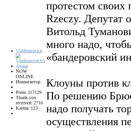
протестом своих 
Rzeczy. Депутат 
Витольд Туманови
много надо, чтоб
Vladimirovich
«бандеровский ин
NOW
ONLINE
Клоуны против кл
Инквизитор
По решению Брюс
Posts: 117129
Thank you
received: 2716
надо получать то
Karma: 123
осуществления пе