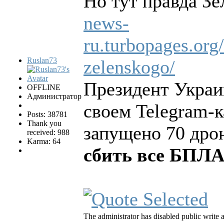
Но тут правда Зе
news-
ru.turbopages.org/
Ruslan73
zelenskogo/
Президент Украи
OFFLINE
Администратор
своем Telegram-к
Posts: 38781
Thank you
запущено 70 дро
received: 988
Karma: 64
сбить все БПЛА
The administrator has disabled public write 