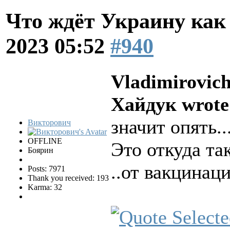
Что ждёт Украину как
2023 05:52
#940
Vladimirovich
Хайдук wrote
значит опять..
Викторович
OFFLINE
Это откуда та
Боярин
..от вакцинац
Posts: 7971
Thank you received: 193
Karma: 32