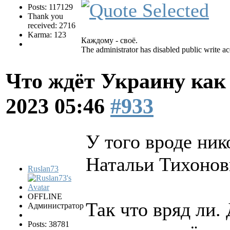
Posts: 117129
Thank you
received: 2716
Karma: 123
Каждому - своё.
The administrator has disabled public write ac
Что ждёт Украину как
2023 05:46
#933
У того вроде ник
Натальи Тихонов
Ruslan73
OFFLINE
Так что вряд ли.
Администратор
Posts: 38781