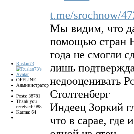
t.me/srochnow/47
Мы видим, что д
помощью стран Н
года не смогли с
Ruslan73
лишь подтверждае
недооценивать 
OFFLINE
Администратор
Столтенберг
Posts: 38781
Thank you
Индеец Зоркий гл
received: 988
Karma: 64
что в сарае, где
одной из стен.