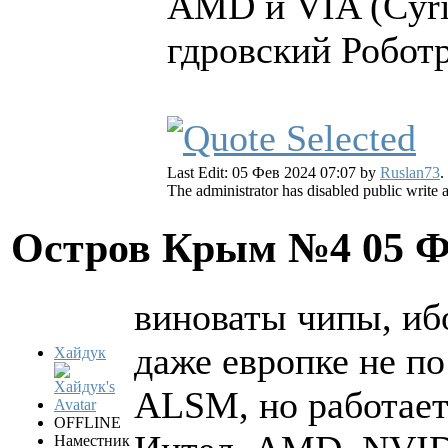
AMD и VIA (Cyri
гдровский Робот
Last Edit: 05 Фев 2024 07:07 by
Ruslan73
.
The administrator has disabled public write 
Остров Крым №4
05 Ф
виноваты чипы, иб
даже европке не по
Хайдук
ALSM, но работает
OFFLINE
Наместник