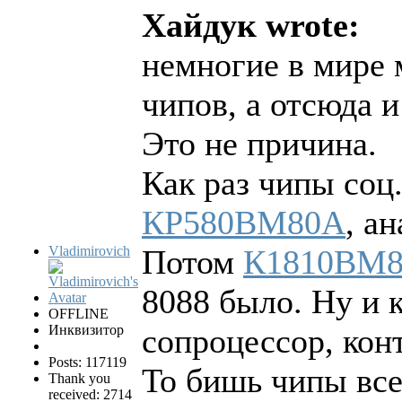
Хайдук wrote:
немногие в мире 
чипов, а отсюда и
Это не причина.
Как раз чипы соц
КР580ВМ80А
, а
Vladimirovich
Потом
К1810ВМ8
8088 было. Ну и к
OFFLINE
Инквизитор
сопроцессор, кон
Posts: 117119
То бишь чипы все
Thank you
received: 2714