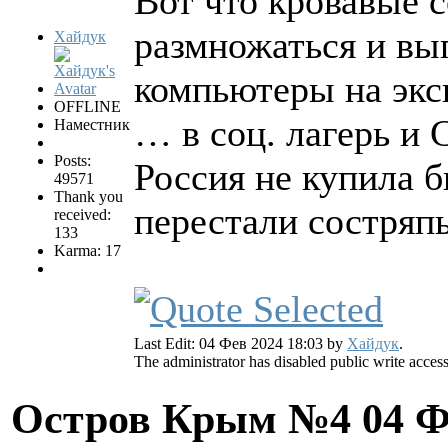
Вот что кровавые с
размножаться и вы
Хайдук
компьютеры на экс
OFFLINE
… в соц. лагерь и
Наместник
Posts:
Россия не купила 
49571
Thank you
перестали состряп
received:
133
Karma: 17
Last Edit: 04 Фев 2024 18:03 by
Хайдук
.
The administrator has disabled public write access
Остров Крым №4
04 Ф