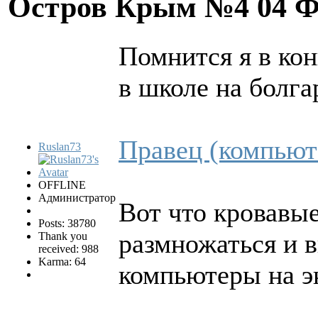
Остров Крым №4
04 Ф
Помнится я в ко
в школе на болг
Правец (компьют
Ruslan73
OFFLINE
Администратор
Вот что кровавые
Posts: 38780
размножаться и 
Thank you
received: 988
Karma: 64
компьютеры на э