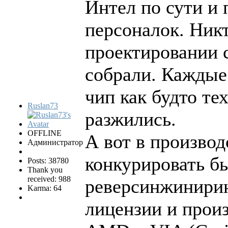
Интел по сути и
персоналок. Никт
проектировании 
собрали. Каждые
чип как будто т
Ruslan73
разжились.
OFFLINE
А вот в производ
Администратор
конкурировать б
Posts: 38780
Thank you
received: 988
реверсинжинирин
Karma: 64
лицензии и произ