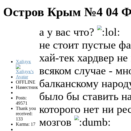
Остров Крым №4
04 Ф
а у вас что?
не стоит пустые фа
хай-тек хардвер не
Хайдук
всяком случае - мн
балканскому народ
OFFLINE
Наместник
было бы ставить н
Posts:
49571
которого нет ни ре
Thank you
received:
мозгов
133
Karma: 17