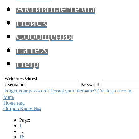
Активные темы
Поиск
Сообщения
LaTeX
Help
Welcome,
Guest
Username:
Password:
Forgot your password?
Forgot your username?
Create an account
Мiръ
Политика
Остров Крым №4
Page:
1
...
16