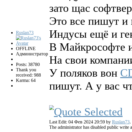
зато щас софтве
Это все пишут и
Индусы ещё и ге
Ruslan73
В Майкрософте ин
OFFLINE
Администратор
На свои компании
Posts: 38780
У поляков вон
CD
Thank you
received: 988
Karma: 64
пишут. А у вас ч
Last Edit: 04 Фев 2024 20:59 by
Ruslan73
.
The administrator has disabled public write 