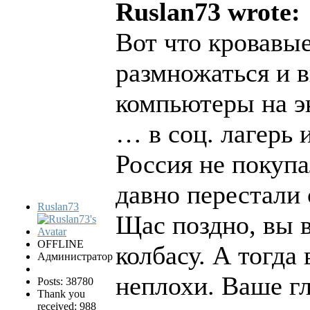
Ruslan73 wrote:
Вот что кровавые
размножаться и 
компьютеры на э
… в соц. лагерь
Россия не покуп
давно перестали 
Ruslan73
Щас поздно, вы в
OFFLINE
колбасу. А тогд
Администратор
неплохи. Ваше г
Posts: 38780
Thank you
received: 988