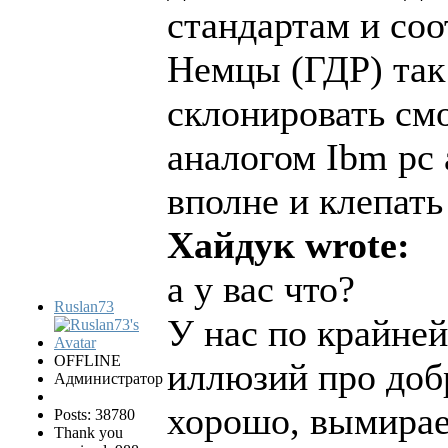
стандартам и со
Немцы (ГДР) так
склонировать см
аналогом Ibm pc 
вполне и клепать
Хайдук wrote:
а у вас что?
Ruslan73
У нас по крайне
OFFLINE
иллюзий про доб
Администратор
хорошо, вымирае
Posts: 38780
Thank you