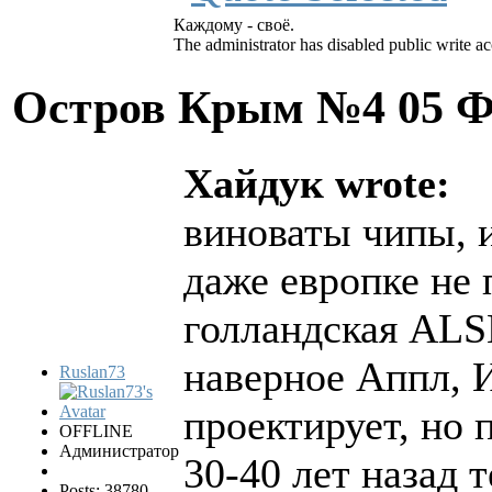
Каждому - своё.
The administrator has disabled public write ac
Остров Крым №4
05 Ф
Хайдук wrote:
виноваты чипы, 
даже европке не 
голландская ALSM
наверное Аппл,
Ruslan73
проектирует, но 
OFFLINE
Администратор
30-40 лет назад
Posts: 38780