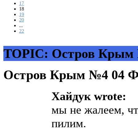
17
18
19
20
...
22
TOPIC: Остров Крым
Остров Крым №4
04 Ф
Хайдук wrote:
мы не жалеем, чт
пилим.