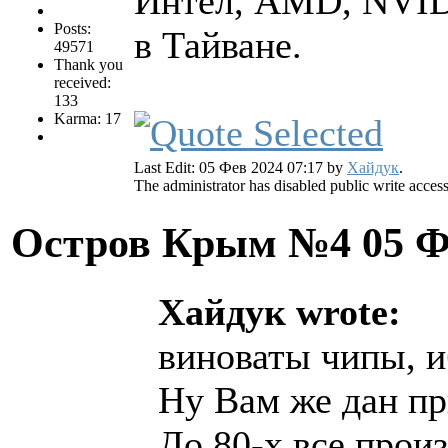
Интел, AMD, NVIDI
Posts:
в Тайване.
49571
Thank you
received:
133
Karma: 17
Last Edit: 05 Фев 2024 07:17 by
Хайдук
.
The administrator has disabled public write access
Остров Крым №4
05 Ф
Хайдук wrote:
виноваты чипы, и
Ну Вам же дан пр
До 80-х все прои