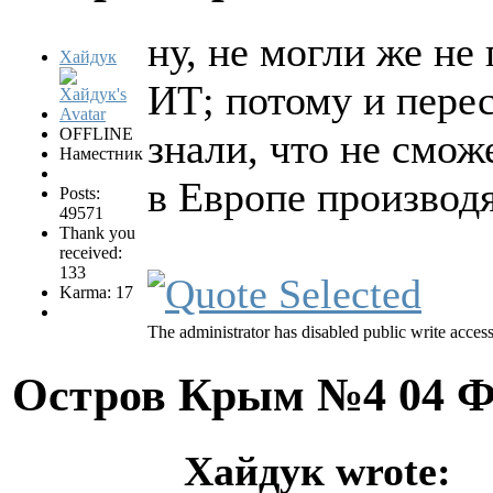
ну, не могли же не
Хайдук
ИТ; потому и перес
OFFLINE
знали, что не смож
Наместник
в Европе производ
Posts:
49571
Thank you
received:
133
Karma: 17
The administrator has disabled public write access
Остров Крым №4
04 Ф
Хайдук wrote: