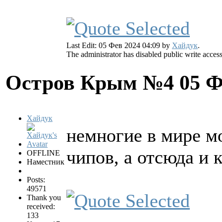
Last Edit: 05 Фев 2024 04:09 by
Хайдук
.
The administrator has disabled public write access
Остров Крым №4
05 Ф
Хайдук
немногие в мире мо
чипов, а отсюда и к
OFFLINE
Наместник
Posts:
49571
Thank you
received:
133