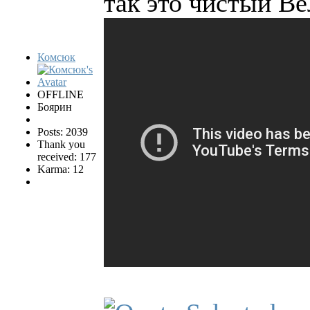
так это чистый Ве
Комсюк
OFFLINE
Боярин
Posts: 2039
Thank you
received: 177
Karma: 12