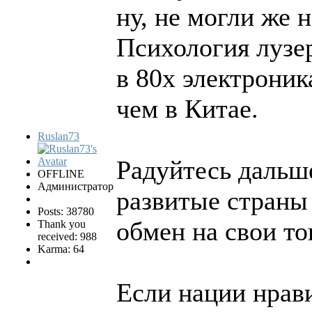
ну, не могли же 
Психология лузер
в 80х электроник
чем в Китае.
Ruslan73
Радуйтесь дальш
OFFLINE
Администратор
развитые страны
Posts: 38780
обмен на свои то
Thank you
received: 988
Karma: 64
Если нации нрав