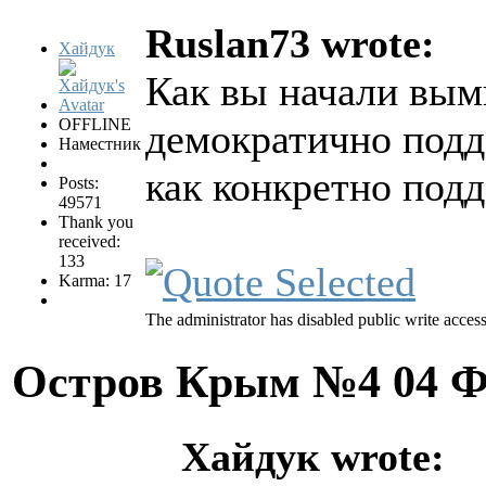
Ruslan73 wrote:
Хайдук
Как вы начали выми
OFFLINE
демократично подд
Наместник
как конкретно подд
Posts:
49571
Thank you
received:
133
Karma: 17
The administrator has disabled public write access
Остров Крым №4
04 Ф
Хайдук wrote: