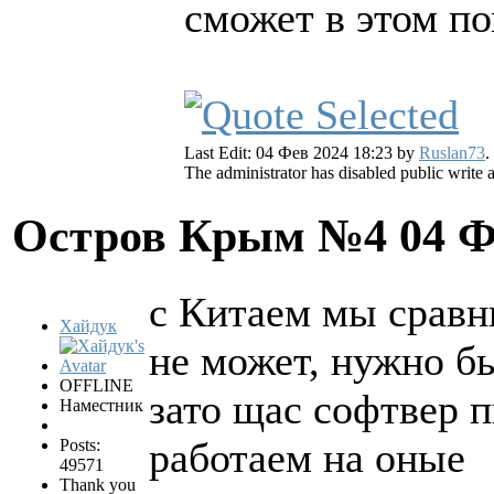
сможет в этом п
Last Edit: 04 Фев 2024 18:23 by
Ruslan73
.
The administrator has disabled public write 
Остров Крым №4
04 Ф
с Китаем мы сравн
Хайдук
не может, нужно б
OFFLINE
зато щас софтвер 
Наместник
работаем на оные
Posts:
49571
Thank you