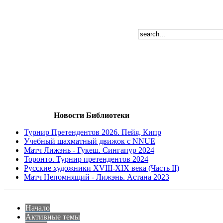
Новости Библиотеки
Турнир Претендентов 2026. Пейя, Кипр
Учебный шахматный движок с NNUE
Матч Лижэнь - Гукеш. Сингапур 2024
Торонто. Турнир претендентов 2024
Русские художники XVIII-XIX века (Часть II)
Матч Непомнящий - Лижэнь. Астана 2023
Начало
Активные темы