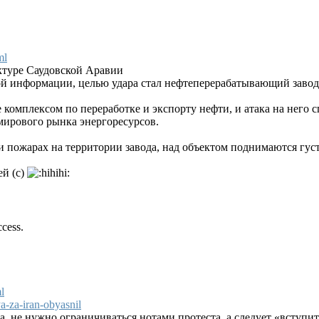
ml
ктуре Саудовской Аравии
й информации, целью удара стал нефтеперерабатывающий завод
 комплексом по переработке и экспорту нефти, и атака на него 
мирового рынка энергоресурсов.
пожарах на территории завода, над объектом поднимаются гус
ей (с)
ccess.
l
a-za-iran-obyasnil
, не нужно ограничиваться нотами протеста, а следует «вступит