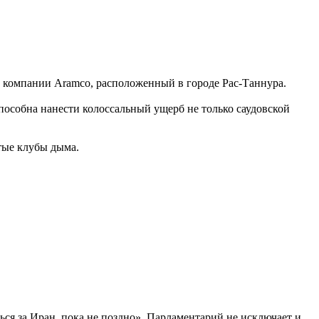
 компании Aramco, расположенный в городе Рас-Таннура.
способна нанести колоссальный ущерб не только саудовской
тые клубы дыма.
ься за Иран, пока не поздно». Парламентарий не исключает и