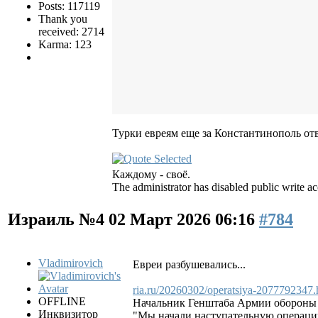
Posts: 117119
Thank you
received: 2714
Karma: 123
Турки евреям еще за Константинополь от
Каждому - своё.
The administrator has disabled public write ac
Израиль №4
02 Март 2026 06:16
#784
Vladimirovich
Евреи разбушевались...
ria.ru/20260302/operatsiya-2077792347.
OFFLINE
Начальник Генштаба Армии обороны 
Инквизитор
"Мы начали наступательную операцию 