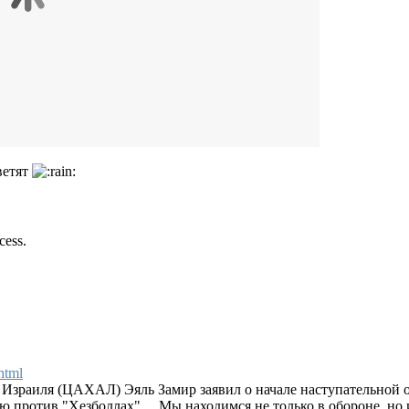
ветят
cess.
html
Израиля (ЦАХАЛ) Эяль Замир заявил о начале наступательной о
против "Хезболлах" ... Мы находимся не только в обороне, но и