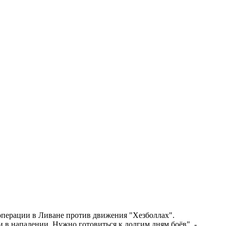
перации в Ливане против движения "Хезболлах".
 в нападении. Нужно готовиться к долгим дням боёв", -