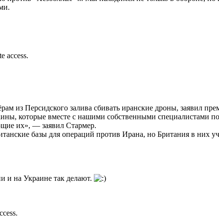
ми.
te access.
ам из Персидского залива сбивать иранские дроны, заявил пре
ины, которые вместе с нашими собственными специалистами пом
ющие их», — заявил Стармер.
анские базы для операций против Ирана, но Британия в них учас
ни и на Украине так делают.
ccess.