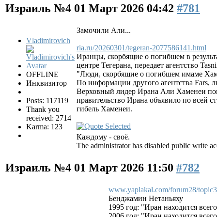
Израиль №4
01 Март 2026 04:42
#781
Замочили Али...
Vladimirovich
ria.ru/20260301/tegeran-2077586141.html
Иранцы, скорбящие о погибшем в результ
центре Тегерана, передает агентство Tasn
"Люди, скорбящие о погибшем имаме Хаме
OFFLINE
По информации другого агентства Fars, 
Инквизитор
Верховный лидер Ирана Али Хаменеи поги
правительство Ирана объявило по всей с
Posts: 117119
гибель Хаменеи.
Thank you
received: 2714
Karma: 123
Каждому - своё.
The administrator has disabled public write ac
Израиль №4
01 Март 2026 11:50
#782
www.yaplakal.com/forum28/topic
Бенджамин Нетаньяху
1995 год: "Иран находится всег
2006 год: "Иран находится всег