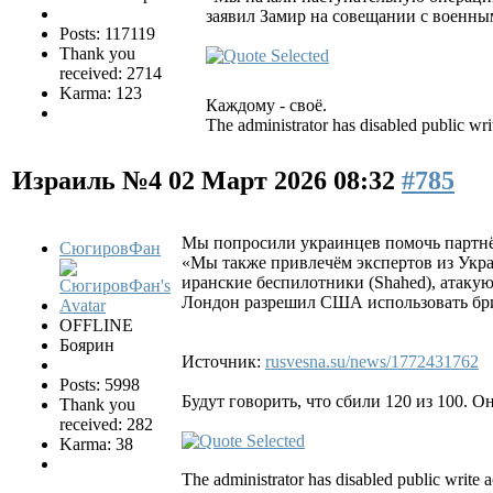
заявил Замир на совещании с военны
Posts: 117119
Thank you
received: 2714
Karma: 123
Каждому - своё.
The administrator has disabled public wri
Израиль №4
02 Март 2026 08:32
#785
Мы попросили украинцев помочь партнёр
СюгировФан
«Мы также привлечём экспертов из Укра
иранские беспилотники (Shahed), атаку
Лондон разрешил США использовать брит
OFFLINE
Боярин
Источник:
rusvesna.su/news/1772431762
Posts: 5998
Будут говорить, что сбили 120 из 100. О
Thank you
received: 282
Karma: 38
The administrator has disabled public write a