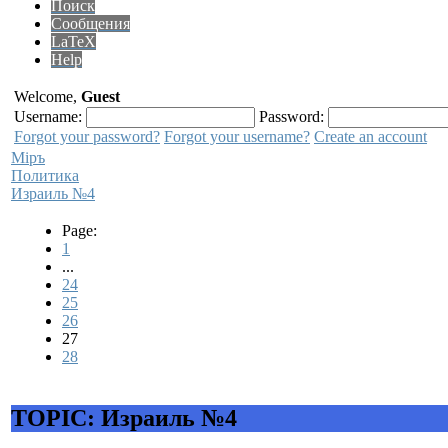
Поиск
Сообщения
LaTeX
Help
Welcome,
Guest
Username:
Password:
Forgot your password?
Forgot your username?
Create an account
Мiръ
Политика
Израиль №4
Page:
1
...
24
25
26
27
28
TOPIC: Израиль №4