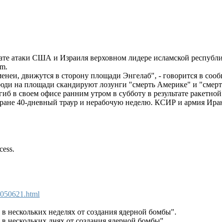
ате атаки США и Израиля верховном лидере исламской республ
im.
неи, движутся в сторону площади Энгелаб", - говорится в соо
люди на площади скандируют лозунги "смерть Америке" и "смер
б в своем офисе ранним утром в субботу в результате ракетно
тране 40-дневный траур и нерабочую неделю. КСИР и армия Ира
cess.
3050621.html
о в нескольких неделях от создания ядерной бомбы".
о в нескольких днях от создания ядерной бомбы".