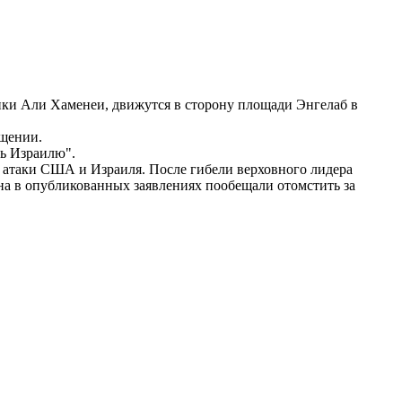
ики Али Хаменеи, движутся в сторону площади Энгелаб в
бщении.
ть Израилю".
й атаки США и Израиля. После гибели верховного лидера
на в опубликованных заявлениях пообещали отомстить за