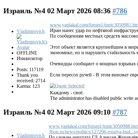
Израиль №4
02 Март 2026 08:36
#786
www.yaplakal.com/forum1/topic3050981.ht
Иран нанес удар по нефтяной инфрастру
Vladimirovich
По сообщениям местных средств массово
Этот объект является крупнейшим в мире
экономике, но и нарушить стабильность 
OFFLINE
Инквизитор
Очевидцы сообщают о мощных взрывах и 
Posts: 117119
Если пересох ручей - В этом виноват евр
Thank you
received: 2714
Karma: 123
Каждому - своё.
The administrator has disabled public write a
Израиль №4
02 Март 2026 09:10
#787
www.yaplakal.com/forum1/topic3050988.htm
36on.ru/news/politics/127296-rossiya-bud...sy
Vladimirovich
По словам депутата ГД Алексея Журавлёва