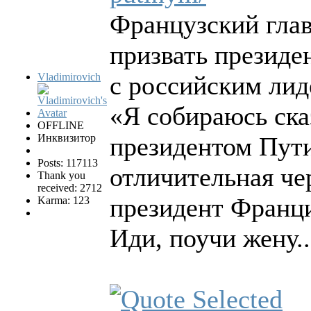
Французский гла
призвать презид
Vladimirovich
с российским ли
«Я собираюсь ска
OFFLINE
Инквизитор
президентом Путин
Posts: 117113
отличительная чер
Thank you
received: 2712
президент Франц
Karma: 123
Иди, поучи жену..