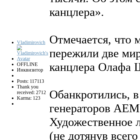
канцлера».
Отмечается, что 
Vladimirovich
пережили две мир
канцлера Олафа Ш
OFFLINE
Инквизитор
Posts: 117113
Thank you
Обанкротились, в
received: 2712
Karma: 123
генераторов AEM 
Художественное 
(не дотянув всего