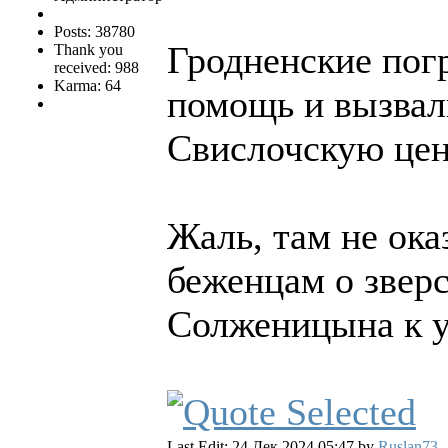
Posts: 38780
Гродненские пог
Thank you
received: 988
Karma: 64
помощь и вызвал
Свислочскую цен
Жаль, там не ока
беженцам о звер
Солженицына к 
Last Edit: 24 Дек 2024 05:47 by
Ruslan73
.