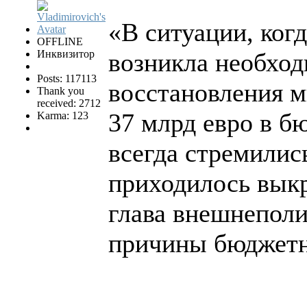
«В ситуации, когд
OFFLINE
Инквизитор
возникла необход
Posts: 117113
восстановления м
Thank you
received: 2712
37 млрд евро в б
Karma: 123
всегда стремилис
приходилось выкр
глава внешнеполи
причины бюджетн