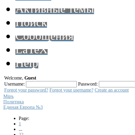
Активные темы
Поиск
Сообщения
LaTeX
Help
Welcome,
Guest
Username:
Password:
Forgot your password?
Forgot your username?
Create an account
Мiръ
Политика
Единая Европа №3
Page:
1
...
22