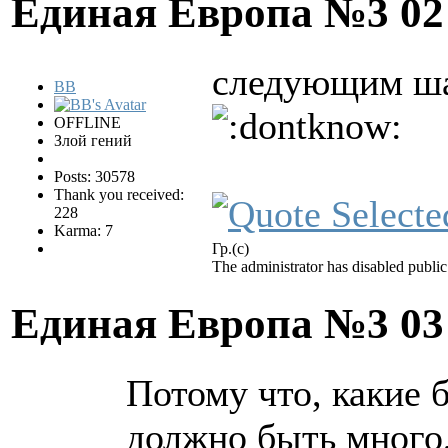
Единая Европа №3
02
следующим ша
BB
OFFLINE
Злой гений
Posts: 30578
Thank you received:
228
Karma: 7
Гр.(с)
The administrator has disabled public
Единая Европа №3
03
Потому что, какие
должно быть много,