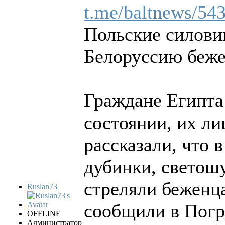
t.me/baltnews/54
Польские силовик
Белоруссию беж
Граждане Египта
состоянии, их л
рассказали, что 
дубинки, светошу
стреляли беженца
Ruslan73
сообщили в Погр
OFFLINE
Администратор