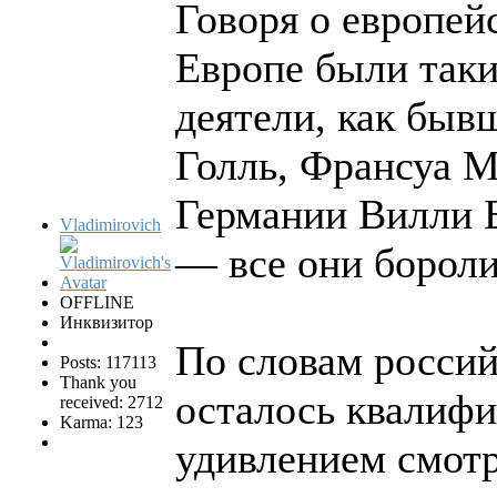
Говоря о европей
Европе были так
деятели, как бы
Голль, Франсуа 
Германии Вилли Б
Vladimirovich
— все они бороли
OFFLINE
Инквизитор
По словам россий
Posts: 117113
Thank you
осталось квалифи
received: 2712
Karma: 123
удивлением смотр