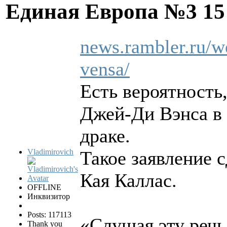
Единая Европа №3
15
news.rambler.ru/wo
vensa/
Есть вероятность
Джей-Ди Вэнса в 
драке.
Vladimirovich
Такое заявление 
Кая Каллас.
OFFLINE
Инквизитор
Posts: 117113
«Слушая эту речь
Thank you