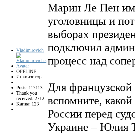
Марин Ле Пен име
уголовницы и пот
выборах президе
подключил админ
Vladimirovich
процесс над сопе
OFFLINE
Инквизитор
Для французской 
Posts: 117113
Thank you
вспомните, какой 
received: 2712
Karma: 123
России перед суд
Украине – Юлия 