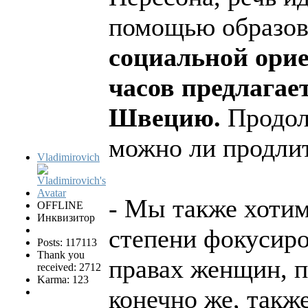
помощью образов
социальной ори
часов предлагае
Швецию.
Продолж
можно ли продлит
Vladimirovich
- Мы также хотим
OFFLINE
Инквизитор
степени фокусиро
Posts: 117113
Thank you
правах женщин, п
received: 2712
Karma: 123
конечно же, такж