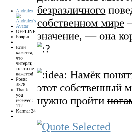
безразличного
повед
Andralex
собственном мире
—
OFFLINE
значение, — она кор
Боярин
Если
кажется,
что
читерят, -
то это не
Намёк понятн
кажется!
Posts:
этот собственный м
3878
Thank
you
нужно пройти
нога
received:
112
Karma: 24