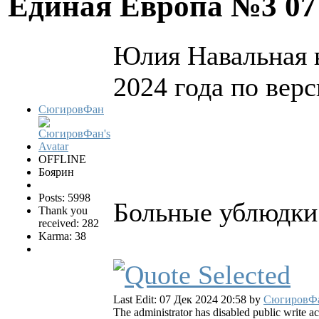
Единая Европа №3
07
Юлия Навальная 
2024 года по верс
СюгировФан
OFFLINE
Боярин
Posts: 5998
Больные ублюдки
Thank you
received: 282
Karma: 38
Last Edit: 07 Дек 2024 20:58 by
СюгировФ
The administrator has disabled public write ac