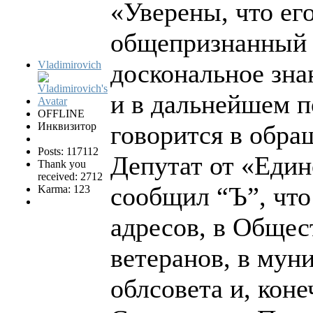
«Уверены, что ег
общепризнанный а
Vladimirovich
доскональное зна
и в дальнейшем 
OFFLINE
Инквизитор
говорится в обра
Posts: 117112
Депутат от «Един
Thank you
received: 2712
сообщил “Ъ”, что
Karma: 123
адресов, в Общес
ветеранов, в мун
облсовета и, кон