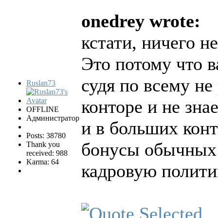
onedrey wrote:
кстати, ничего н
Это потому что в
судя по всему не
Ruslan73
конторе и не зна
OFFLINE
Администратор
и в больших конт
Posts: 38780
бонусы обычных 
Thank you
received: 988
Karma: 64
кадровую политик