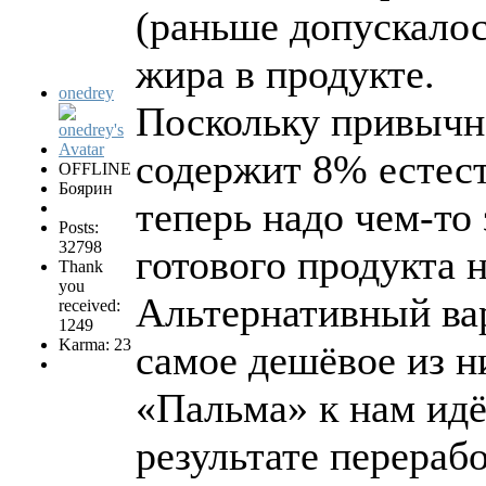
(раньше допускало
жира в продукте.
onedrey
Поскольку привычн
содержит 8% естест
OFFLINE
Боярин
теперь надо чем-то 
Posts:
32798
готового продукта 
Thank
you
Альтернативный ва
received:
1249
Karma: 23
самое дешёвое из н
«Пальма» к нам идё
результате перераб