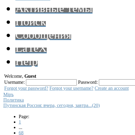
Активные темы
Поиск
Сообщения
LaTeX
Help
Welcome,
Guest
Username:
Password:
Forgot your password?
Forgot your username?
Create an account
Мiръ
Политика
Путинская Россия: вчера, сегодня, завтра...(20)
Page:
1
...
68