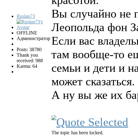
красотой.
Вы случайно не 
Ruslan73
Леопольда фон З
OFFLINE
Если вас владель
Администратор
Posts: 38780
там вообще-то ещ
Thank you
received: 988
семьи и дети и н
Karma: 64
может сказаться.
А ну вы же их ба
The topic has been locked.