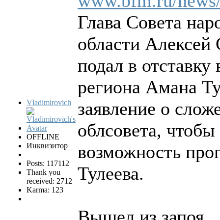
www.bfm.ru/news
Глава Совета нар
области Алексей
подал в отставку
региона Амана Ту
Vladimirovich
заявление о слож
облсовета, чтобы
OFFLINE
Инквизитор
возможность прог
Posts: 117112
Тулеева.
Thank you
received: 2712
Karma: 123
Вышел из запоя...