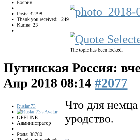
Боярин
Posts: 32798
Thank you received: 1249
Karma: 23
The topic has been locked.
Путинская Россия: вчер
Апр 2018 08:14
#2077
Что для немца 
Ruslan73
уродство.
OFFLINE
Администратор
Posts: 38780
Thank you received: