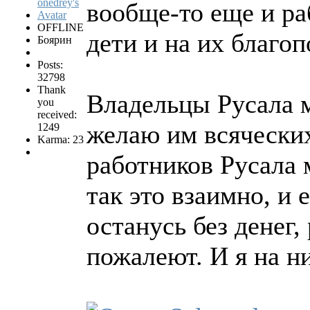
вообще-то еще и ра
OFFLINE
дети и на их благоп
Боярин
Posts:
32798
Thank
Владельцы Русала м
you
received:
желаю им всяческих
1249
Karma: 23
работников Русала 
так это взаимно, и 
останусь без денег,
пожалеют. И я на ни