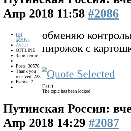
Апр 2018 11:58
#2086
обменяю контроль
BB
пирожок с картош
OFFLINE
Злой гений
Posts: 30578
Thank you
received: 228
Karma: 7
Гр.(с)
The topic has been locked.
Путинская Россия: вчер
Апр 2018 14:29
#2087