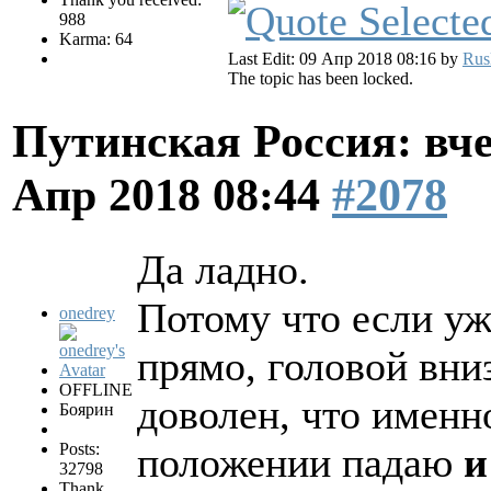
988
Karma: 64
Last Edit: 09 Апр 2018 08:16 by
Rus
The topic has been locked.
Путинская Россия: вчер
Апр 2018 08:44
#2078
Да ладно.
Потому что если уж 
onedrey
прямо, головой вниз
OFFLINE
доволен, что именн
Боярин
Posts:
положении падаю
и
32798
Thank