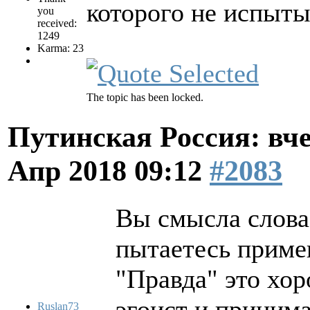
которого не испыты
you
received:
1249
Karma: 23
The topic has been locked.
Путинская Россия: вчер
Апр 2018 09:12
#2083
Вы смысла слова 
пытаетесь приме
"Правда" это хо
эгоист и принима
Ruslan73