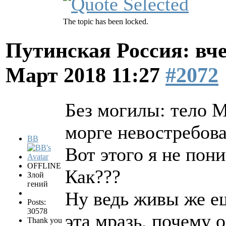
The topic has been locked.
Путинская Россия: вчер
Март 2018 11:27
#2072
Без могилы: тело 
морге невостребов
BB
Вот этого я не пон
OFFLINE
Как???
Злой
гений
Ну ведь живы же ещ
Posts:
30578
эта мразь, почему о
Thank you