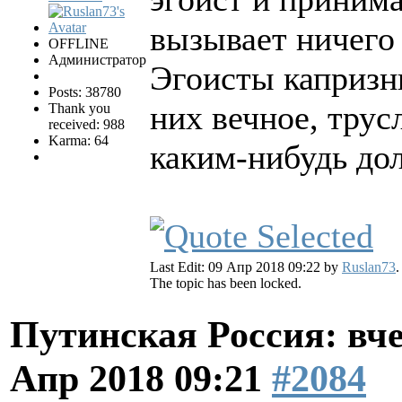
вызывает ничего
OFFLINE
Администратор
Эгоисты капризн
Posts: 38780
них вечное, трус
Thank you
received: 988
Karma: 64
каким-нибудь дол
Last Edit: 09 Апр 2018 09:22 by
Ruslan73
.
The topic has been locked.
Путинская Россия: вчер
Апр 2018 09:21
#2084