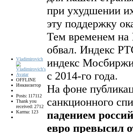
при ухудшении и
эту поддержку ок
Тем временем на
обвал. Индекс РТ
Vladimirovich
индекс Мосбиржи
с 2014-го года.
OFFLINE
Инквизитор
На фоне публикац
Posts: 117112
санкционного сп
Thank you
received: 2712
падением россий
Karma: 123
евро превысил о