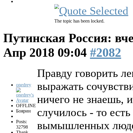
The topic has been locked.
Путинская Россия: вчер
Апр 2018 09:04
#2082
Правду говорить ле
выражать сочувстви
onedrey
ничего не знаешь, и
OFFLINE
случилось - то есть
Боярин
Posts:
вымышленных людей
32798
Thank