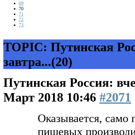
69
70
71
72
73
TOPIC: Путинская Росс
завтра...(20)
Путинская Россия: вчер
Март 2018 10:46
#2071
Оказывается, само 
пищевых производи