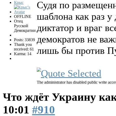
Судя по размещен
Крыс
шаблона как раз у
OFFLINE
Отец
диктатор и враг в
Русской
Демократии
демократов не важ
Posts: 33839
Thank you
лишь бы против П
received: 61
Karma: 14
The administrator has disabled public write acce
Что ждёт Украину как
10:01
#910