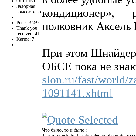
OFFLINE
Задорная
кондиционер», — р
комсомолка
полковник Аксель 
Posts: 3569
Thank you
received: 41
Karma: 7
При этом Шнайдер 
ОБСЕ пока не знаю
slon.ru/fast/world/
1091141.xhtml
Что было, то и было )
The administrator has disabled public write acces