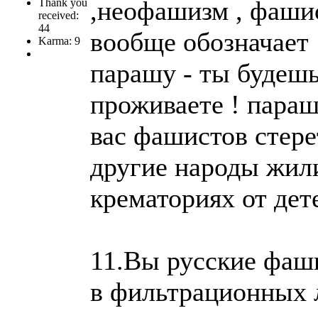
,неофашизм , фашис
Thank you
received:
44
вообще обозначает 
Karma: 9
парашу - ты будешь
проживаете ! параша
вас фашистов стерет
другие народы жили
крематориях от дет
11.Вы русские фаши
в фильтрационных л