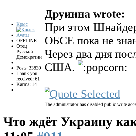
Друинна wrote:
При этом Шнайдер
Крыс
ОБСЕ пока не знаю
OFFLINE
Отец
Через два дня пос
Русской
Демократии
США.
Posts: 33839
Thank you
received: 61
Karma: 14
The administrator has disabled public write acce
Что ждёт Украину как