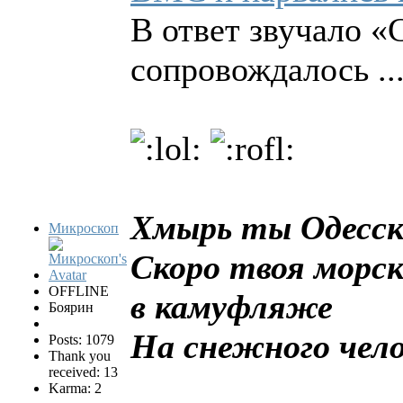
В ответ звучало «
сопровождалось .
Хмырь ты Одесск
Микроскоп
Скоро твоя морск
OFFLINE
в камуфляже
Боярин
На снежного чело
Posts: 1079
Thank you
received: 13
Karma: 2