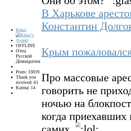
Они об этом?
В Харькове аресто
Константин Долго
Крыс
OFFLINE
Крым пожаловался 
Отец
Русской
Демократии
Posts: 33839
Про массовые арес
Thank you
received: 61
говорить не прихо
Karma: 14
ночью на блокпост
когда приехавших 
самих.