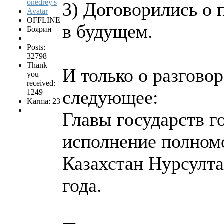
3) Договорились о 
OFFLINE
в будущем.
Боярин
Posts:
32798
Thank
И только о разгово
you
received:
следующее:
1249
Karma: 23
Главы государств г
исполнение полном
Казахстан Нурсулта
года.