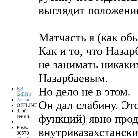
выглядит положени
Матчасть я (как об
Как и то, что Наза
не занимать никаки
Назарбаевым.
Но дело не в этом.
BB
Он дал слабину. Эт
OFFLINE
Злой
функций) явно про
гений
Posts:
внутриказахстанских
30578