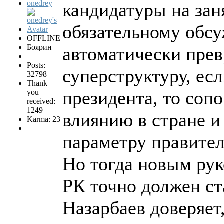
onedrey
кандидатуры на зан
обязательному обсу
OFFLINE
Боярин
автоматически прев
Posts:
суперструктуру, ес
32798
Thank
президента, то соп
you
received:
1249
влиянию в стране и
Karma: 23
параметру правител
Но тогда новым рук
РК точно должен ст
Назарбаев доверяет,