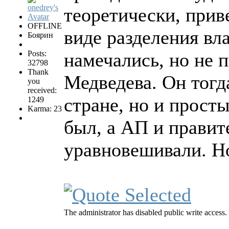
теоретически, прив
OFFLINE
виде разделения вла
Боярин
Posts:
намечались, но не 
32798
Thank
Медведева. Он тогд
you
received:
стране, но и прост
1249
Karma: 23
был, а АП и правит
уравновешивали. Н
The administrator has disabled public write access.