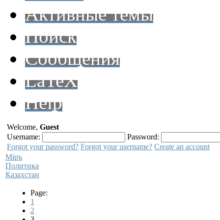
Активные темы
Поиск
Сообщения
LaTeX
Help
Welcome,
Guest
Username:
Password:
Forgot your password?
Forgot your username?
Create an account
Мiръ
Политика
Казахстан
Page:
1
2
3