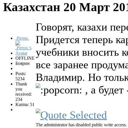
Казахстан
20 Март 20
Говорят, казахи пе
Придется теперь ка
.Pirron.
учебники вносить ко
OFFLINE
все заранее продума
Боярин
Posts:
Владимир. Но тольк
5234
Thank
, а будет
you
received:
234
Karma: 51
The administrator has disabled public write access.