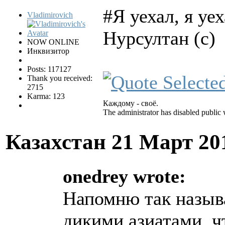
#Я уехал, я уех
Vladimirovich
Нурсултан (с)
NOW ONLINE
Инквизитор
Posts: 117127
Thank you received:
2715
Karma: 123
Каждому - своё.
The administrator has disabled public 
Казахстан
21 Март 20
onedrey wrote:
Напомню так назыв
дикими азиатами, 