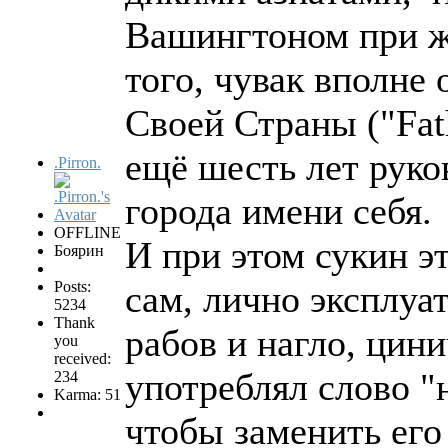
Вашингтоном при 
того, чувак вполне
Своей Страны ("Fath
ещё шесть лет руко
.Pirron.
города имени себя.
OFFLINE
И при этом сукин э
Боярин
Posts:
сам, лично эксплуа
5234
Thank
рабов и нагло, цин
you
received:
употреблял слово "
234
Karma: 51
чтобы заменить его