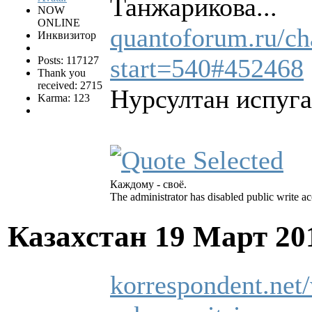
Танжарикова...
NOW
ONLINE
quantoforum.ru/c
Инквизитор
start=540#452468
Posts: 117127
Thank you
received: 2715
Нурсултан испуга
Karma: 123
Каждому - своё.
The administrator has disabled public write ac
Казахстан
19 Март 20
korrespondent.net