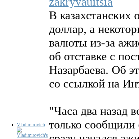
zakryvauitsia
В казахстанских 
доллар, а некото
валюты из-за ажи
об отставке с по
Назарбаева. Об э
со ссылкой на Ин
"Часа два назад в
только сообщили (
Vladimirovich
сразу начался ажи