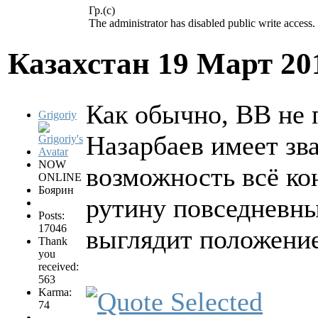
Гр.(с)
The administrator has disabled public write access.
Казахстан
19 Март 20
Как обычно, ВВ не 
Grigoriy
Назарбаев имеет зв
NOW
возможность всё ко
ONLINE
Боярин
рутину повседневны
Posts:
17046
выглядит положени
Thank
you
received:
563
Karma:
74