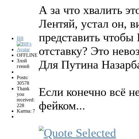
А за что хвалить эт
Лентяй, устал он, в
представить чтобы 
BB
отставку? Это нево
OFFLINE
Злой
Для Путина Назарба
гений
Posts:
30578
Если конечно всё н
Thank
you
received:
фейком...
228
Karma: 7