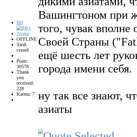
дикими азиатами, 
Вашингтоном при 
BB
того, чувак вполне
Своей Страны ("Fath
OFFLINE
Злой
гений
ещё шесть лет руко
Posts:
города имени себя.
30578
Thank
you
received:
228
ну так все знают, 
Karma: 7
азиаты