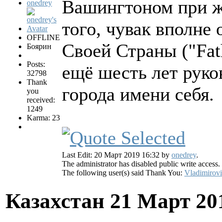
Вашингтоном при 
onedrey
того, чувак вполне
OFFLINE
Своей Страны ("Fath
Боярин
Posts:
ещё шесть лет руко
32798
Thank
города имени себя.
you
received:
1249
Karma: 23
Last Edit: 20 Март 2019 16:32 by
onedrey
.
The administrator has disabled public write access.
The following user(s) said Thank You:
Vladimirov
Казахстан
21 Март 20