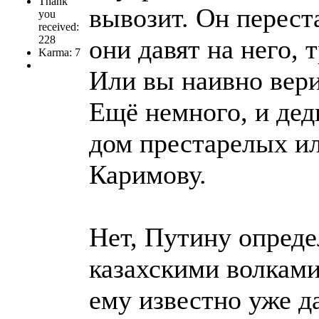
Thank
вывозит. Он перест
you
received:
228
они давят на него,
Karma: 7
Или вы наивно вери
Ещё немного, и дед
дом престарелых ил
Каримову.
Нет, Путину опреде
казахскими волками
ему известно уже да