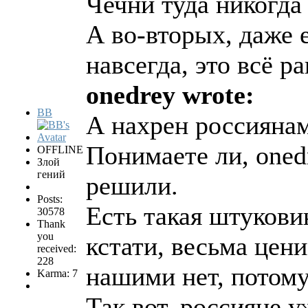
Чечни туда никогда 
А во-вторых, даже 
навсегда, это всё ра
onedrey wrote:
BB
А нахрен россияна
Понимаете ли, onedr
OFFLINE
Злой
гений
решили.
Posts:
Есть такая штукови
30578
Thank
you
кстати, весьма цен
received:
228
нашими нет, потому
Karma: 7
Так вот, россияне 