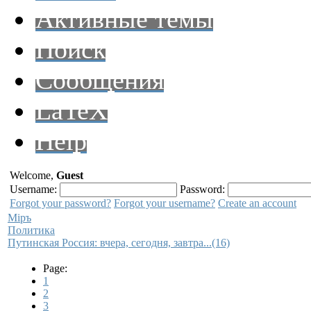
Активные темы
Поиск
Сообщения
LaTeX
Help
Welcome,
Guest
Username:
Password:
Forgot your password?
Forgot your username?
Create an account
Мiръ
Политика
Путинская Россия: вчера, сегодня, завтра...(16)
Page:
1
2
3