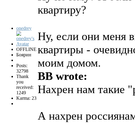
квартиру?
onedrey
Ну, если они меня 
квартиры - очевидн
OFFLINE
Боярин
моим домом.
Posts:
32798
BB wrote:
Thank
you
Нахрен нам такие "
received:
1249
Karma: 23
А нахрен россияна