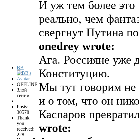
И уж тем более это
реально, чем фанта
свергнут Путина по
onedrey wrote:
Ага. Россияне уже 
BB
Конституцию.
Мы тут говорим не 
OFFLINE
Злой
гений
и о том, что он ник
Posts:
Каспаров преврати
30578
Thank
you
wrote:
received:
228