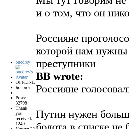
Мы тут говорим не 
и о том, что он ник
Россияне проголосо
которой нам нужны 
преступники
onedrey
BB wrote:
OFFLINE
Россияне голосовал
Боярин
Posts:
32798
Thank
Путин нужен больше
you
received:
болота в списке не 
1249
Karma: 23