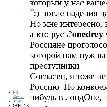
который у нас ващ
после падения ц
Но мне интересно, 
а кто русь?
onedrey 
Россияне проголосо
которой нам нужны 
преступники
Согласен, я тоже не
Россию. По конвоем,
BB
нибудь в лондОне, 
OFFLINE