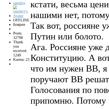
кстати, весьма цен
onedrey
нашими нет, потому
OFFLINE
Так вот, россияне 
Боярин
Posts:
Путин или болото.
32798
Thank
Ага. Россияне уже 
you
received:
Конституцию. А вот
1249
Karma: 23
что им нужен ВВ, я
поручают ВВ решать,
Голосования по пов
припомню. Потому ч