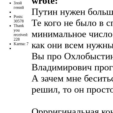
wrote:
Злой
гений
Путин нужен больше
Posts:
Те кого не было в с
30578
Thank
you
минимальное число 
received:
228
как они всем нужны.
Karma: 7
Вы про Охлобыстина
Владимирович прог
А зачем мне беситьс
решил, то он просто
Оррригинальная ко