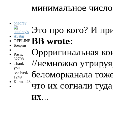
минимальное число 
onedrey
Это про кого? И пр
BB wrote:
OFFLINE
Боярин
Оррригинальная ко
Posts:
32798
//немножко утрируя,
Thank
you
беломорканала тоже
received:
1249
Karma: 23
что их согнали туда
их...