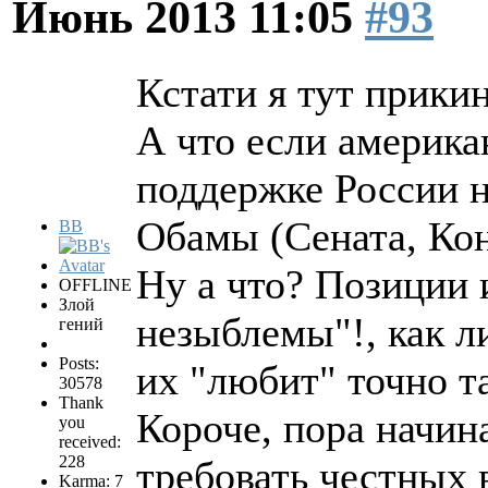
Июнь 2013 11:05
#93
Кстати я тут прикин
А что если америк
поддержке России н
Обамы (Сената, Ко
BB
Ну а что? Позиции 
OFFLINE
Злой
незыблемы"!, как л
гений
Posts:
их "любит" точно та
30578
Thank
Короче, пора начин
you
received:
228
требовать честных
Karma: 7