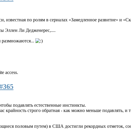
и, известная по ролям в сериалах «Замедленное развитие» и «Ск
ы Эллен Ли Дедженерес,....
м размножаются...
te access.
#365
чтобы подавлять естественные инстинкты.
ас крайность строго обратная - как можно меньше подавлять, и т
ющиеся половым путем) в США достигли рекордных отметок, соо