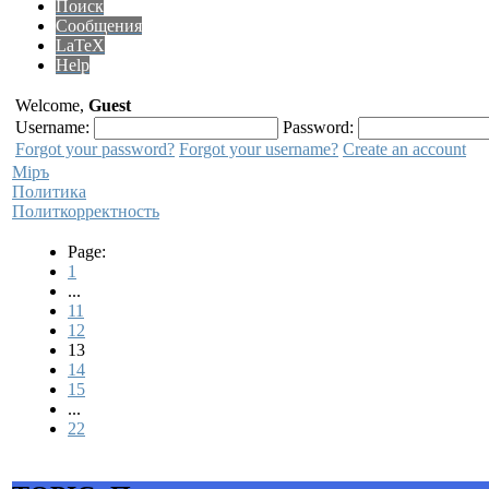
Поиск
Сообщения
LaTeX
Help
Welcome,
Guest
Username:
Password:
Forgot your password?
Forgot your username?
Create an account
Мiръ
Политика
Политкорректность
Page:
1
...
11
12
13
14
15
...
22