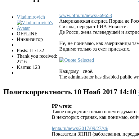
www.bfm.ru/news/369653
Vladimirovich
Американская актриса Порша де Росс
Сигала, передает РИА Новости.
Де Росси, жена телеведущей и актрис
OFFLINE
Инквизитор
Не, не понимаю, как американцы та
Видимо только за счет приезжих.
Posts: 117132
Thank you received:
2716
Karma: 123
Каждому - своё.
The administrator has disabled public wri
Политкорректность
10 Нояб 2017 14:10
PP wrote:
Такое ощущение только о нем и думают 
В некоторых странах, как понимаю, сейч
lenta.ru/news/2017/09/27/sti/
Показатели ЗППП (заболевания, переда