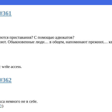
#361
руются приставания? С помощью адвокатов?
малюют. Обыкновенные люди… в общем, напоминают прежних… кв
 write access.
#362
са немного не в себе.