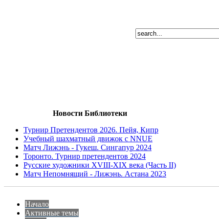
Новости Библиотеки
Турнир Претендентов 2026. Пейя, Кипр
Учебный шахматный движок с NNUE
Матч Лижэнь - Гукеш. Сингапур 2024
Торонто. Турнир претендентов 2024
Русские художники XVIII-XIX века (Часть II)
Матч Непомнящий - Лижэнь. Астана 2023
Начало
Активные темы