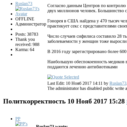
Ruslan73
Согласно данным Центров по контролю 
двух миллионов человек. Большинство с
OFFLINE
Гонорея в США найдена у 470 тысяч чело
Администратор
практикует секс с представителями сво
Posts: 38783
Число случаев сифилиса составило 28 т
Thank you
заболеваемости у женщин тоже выросли 
received: 988
Karma: 64
В 2016 году зарегистрировано более 60
Наибольшую обеспокоенность медиков вы
поддаются лечению антибиотиками
Last Edit: 10 Нояб 2017 14:11 by
Ruslan73
The administrator has disabled public write 
Политкорректность
10 Нояб 2017 15:28
PP
Ruslan73 wrote: