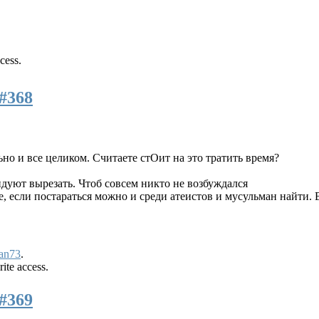
cess.
#368
ьно и все целиком. Считаете стОит на это тратить время?
ндуют вырезать. Чтоб совсем никто не возбуждался
де, если постараться можно и среди атеистов и мусульман найт
an73
.
ite access.
#369