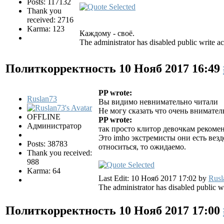
Posts: 117132
Thank you
received: 2716
Karma: 123
Каждому - своё.
The administrator has disabled public write ac
Политкорректность
10 Нояб 2017 16:49
PP wrote:
Ruslan73
Вы видимо невнимательно читали
Не могу сказать что очень внимател
OFFLINE
PP wrote:
Администратор
так просто клитор девочкам рекоме
Это imho экстремисты они есть вез
Posts: 38783
относиться, то ожидаемо.
Thank you received:
988
Karma: 64
Last Edit: 10 Нояб 2017 17:02 by
Rusl
The administrator has disabled public wr
Политкорректность
10 Нояб 2017 17:00