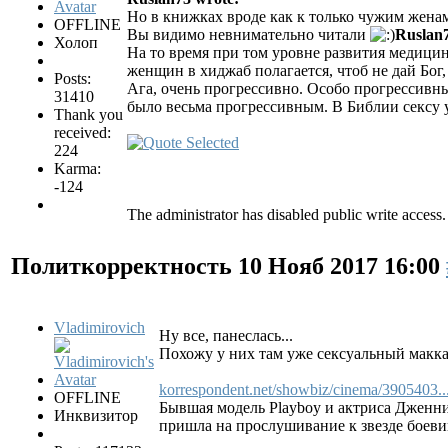
Но в книжках вроде как к только чужим жена
OFFLINE
Вы видимо невнимательно читали
Ruslan7
Холоп
На то время при том уровне развития медици
женщин в хиджаб полагается, чтоб не дай Бог, 
Posts:
Ага, очень прогрессивно. Особо прогрессивны
31410
было весьма прогрессивным. В Библии сексу у
Thank you
received:
224
Karma:
-124
The administrator has disabled public write access.
Политкорректность
10 Нояб 2017 16:00
Vladimirovich
Ну все, панеслась...
Похожу у них там уже сексуальный маккар
korrespondent.net/showbiz/cinema/3905403.
OFFLINE
Бывшая модель Playboy и актриса Дженни
Инквизитор
пришла на прослушивание к звезде боевик