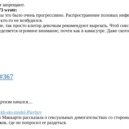
м запрещают.
3 wrote:
ны это было очень прогрессивно. Распространение половых инф
кто-то не возбудился.
е, так просто клитор девочкам рекомендуют вырезать. Чтоб совс
деляется огромное внимание, почти как в камасутре. Даже скот
#367
тизм начался....
..kh-eks-model-Playboy
 Маккарти рассказала о сексуальных домогательствах со сторон
ов, где он попросил ее раздеться.