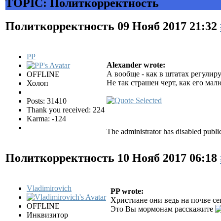
TOPIC: Политкорректность
Политкорректность
09 Нояб 2017 21:32
PP
Alexander wrote:
А вообще - как в штатах регули
OFFLINE
Не так страшен черт, как его 
Холоп
Posts: 31410
Thank you received: 224
Karma: -124
The administrator has disabled public
Политкорректность
10 Нояб 2017 06:18
Vladimirovich
PP wrote:
Христиане они ведь на почве сек
OFFLINE
Это Вы мормонам расскажите
Инквизитор