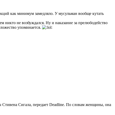
екций как минимум замедляло. У мусульман вообще кутать
ем никто не возбуждался. Ну и наказание за прелюбодейство
оложество упоминается.
ы Стивена Сигала, передает Deadline. По словам женщины, она