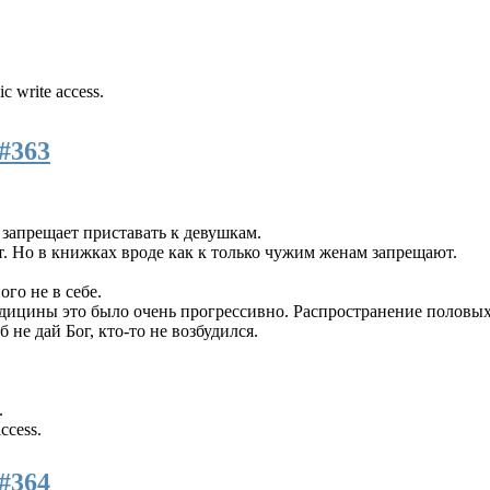
ic write access.
#363
 запрещает приставать к девушкам.
. Но в книжках вроде как к только чужим женам запрещают.
го не в себе.
медицины это было очень прогрессивно. Распространение полов
 не дай Бог, кто-то не возбудился.
.
access.
#364