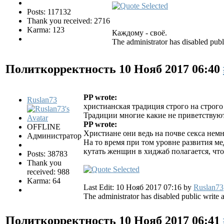
Posts: 117132
Thank you received: 2716
Karma: 123
Каждому - своё.
The administrator has disabled publ
Политкорректность
10 Нояб 2017 06:40
PP wrote:
Ruslan73
христианская традиция строго на строго
Традиции многие какие не приветствуют
PP wrote:
OFFLINE
Христиане они ведь на почве секса немно
Администратор
На то время при том уровне развития 
кутать женщин в хиджаб полагается, чтоб
Posts: 38783
Thank you
received: 988
Karma: 64
Last Edit: 10 Нояб 2017 07:16 by
Ruslan73
The administrator has disabled public write 
Политкорректность
10 Нояб 2017 06:41