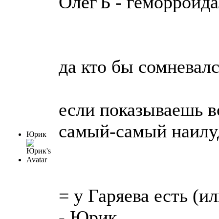
ОлегЪ - геморроид
да кто бы сомневался
если показываешь в
самый-самый наил
Юрик
= у Гаряева есть (и
- Юрик