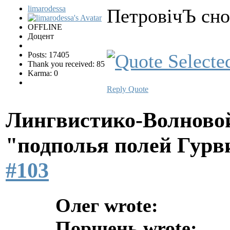
limarodessa
ПетровічЪ сно
OFFLINE
Доцент
Posts: 17405
Thank you received: 85
Karma: 0
Reply
Quote
Лингвистико-Волновой
"подполья полей Гурв
#103
Олег wrote:
Поршень wrote: