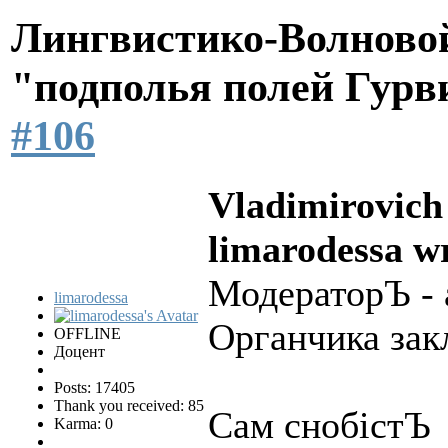
Лингвистико-Волновой
"подполья полей Гурв
#106
Vladimirovich
limarodessa w
МодераторЪ - 
limarodessa
Органчика за
OFFLINE
Доцент
Posts: 17405
Thank you received: 85
Сам снобістЪ
Karma: 0