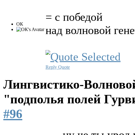
= с победой
ОК
над волновой гене
Reply
Quote
Лингвистико-Волновой
"подполья полей Гурв
#96
ну че ты урод