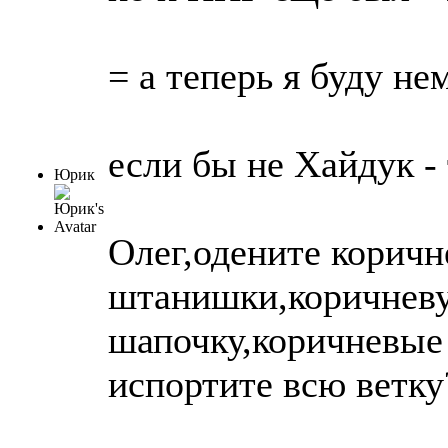
= а теперь я буду н
если бы не Хайдук - 
Юрик
Олег,одените корич
штанишки,коричневу
шапочку,коричневые 
испортите всю ветку