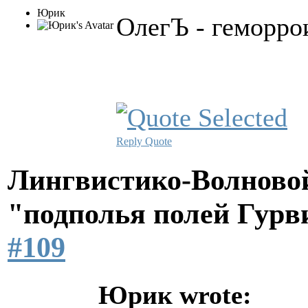
Юрик
ОлегЪ - геморро
Reply
Quote
Лингвистико-Волновой
"подполья полей Гурв
#109
Юрик wrote: