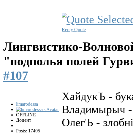
Reply
Quote
Лингвистико-Волновой
"подполья полей Гурв
#107
ХайдукЪ - бу
limarodessa
Владимырыч -
OFFLINE
ОлегЪ - злобн
Доцент
Posts: 17405