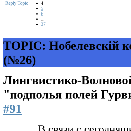
Reply Topic
4
5
6
...
37
TOPIC: Нобелевскiй к
(№26)
Лингвистико-Волновой
"подполья полей Гурв
#91
В связи с сегодня