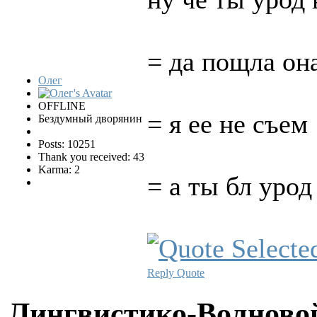
= да пощла он
Олег
OFFLINE
= я ее не съем
Бездумный дворянин
Posts: 10251
Thank you received: 43
Karma: 2
= а ты бл урод
Reply
Quote
Лингвистико-Волновой