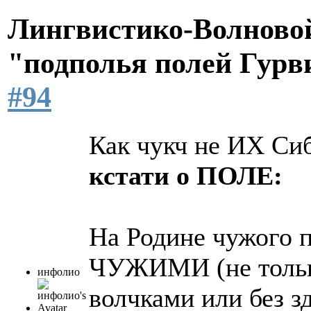
Лингвистико-Волновой
"подполья полей Гурв
#94
Как чукч не ИХ Си
кстати о ПОЛЕ:
На Родине чужого п
ЧУЖИМИ (не тольк
инфолио
волчками или без з