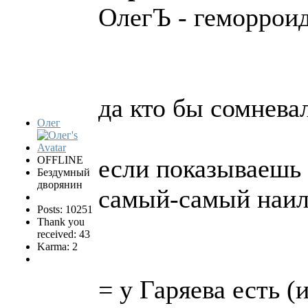
ОлегЪ - геморрои
да кто бы сомневалс
Олег
OFFLINE
если показываешь 
Бездумный
дворянин
самый-самый наи
Posts: 10251
Thank you
received: 43
Karma: 2
= у Гаряева есть 