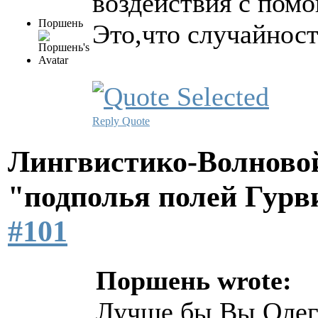
воздействия с пом
Поршень
Это,что случайност
Reply
Quote
Лингвистико-Волновой
"подполья полей Гурв
#101
Поршень wrote:
Лучше бы Вы Олег,