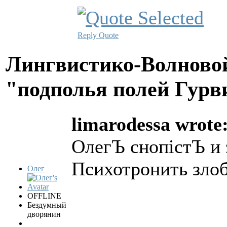
Reply
Quote
Лингвистико-Волновой
"подполья полей Гурв
limarodessa wrote
ОлегЪ снопістЪ и 
Психотронить злоб
Олег
OFFLINE
Бездумный
дворянин