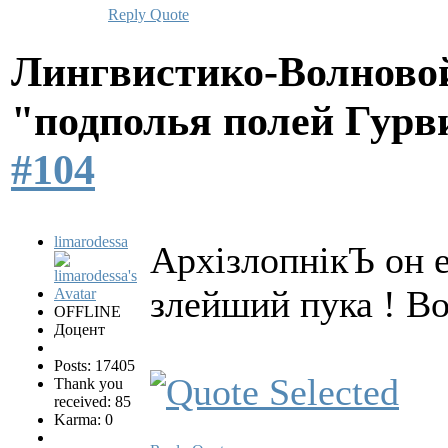
Reply
Quote
Лингвистико-Волновой
"подполья полей Гурв
#104
limarodessa
АрхізлопнікЪ он 
злейший пука ! Вот
OFFLINE
Доцент
Posts: 17405
Thank you
received: 85
Karma: 0