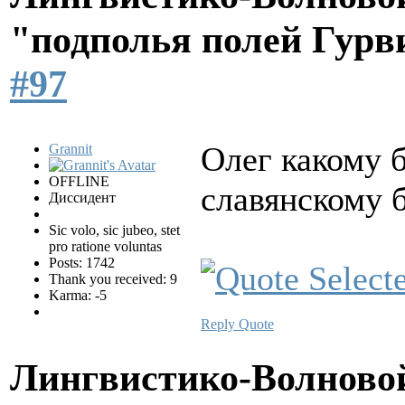
"подполья полей Гурв
#97
Олег какому 
Grannit
OFFLINE
славянскому 
Диссидент
Sic volo, sic jubeo, stet
pro ratione voluntas
Posts: 1742
Thank you received: 9
Karma: -5
Reply
Quote
Лингвистико-Волновой