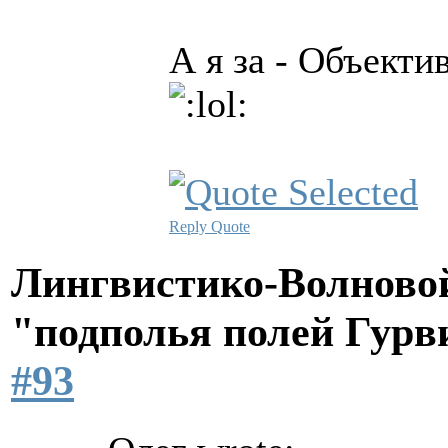
А я за - Объекти
Reply
Quote
Лингвистико-Волновой
"подполья полей Гурв
#93