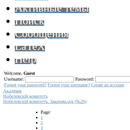
Активные темы
Поиск
Сообщения
LaTeX
Help
Welcome,
Guest
Username:
Password:
Forgot your password?
Forgot your username?
Create an account
Академiя
Нобелевскiй комитетъ
Нобелевскiй комитетъ. Закрома.org (№26)
Page:
1
2
3