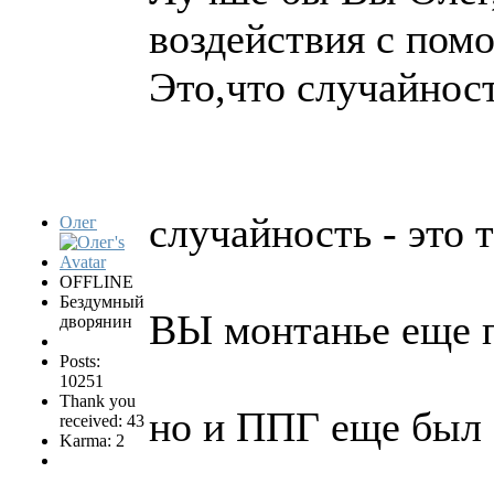
воздействия с пом
Это,что случайнос
случайность - это т
Олег
OFFLINE
Бездумный
ВЫ монтанье еще 
дворянин
Posts:
10251
Thank you
но и ППГ еще был 
received: 43
Karma: 2