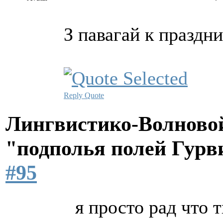
З павагай к празд
Reply
Quote
Лингвистико-Волновой
"подполья полей Гурв
#95
я просто рад что 