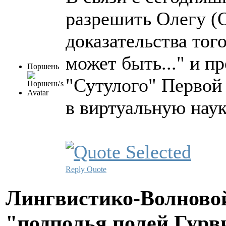
разрешить Олегу (
доказательства того
может быть..." и п
Поршень
"Сутулого" Первой
в виртуальную наук
Reply
Quote
Лингвистико-Волновой
"подполья полей Гурв