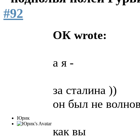
#92
ОК wrote:
а я -
за сталина ))
он был не волно
Юрик
как вы