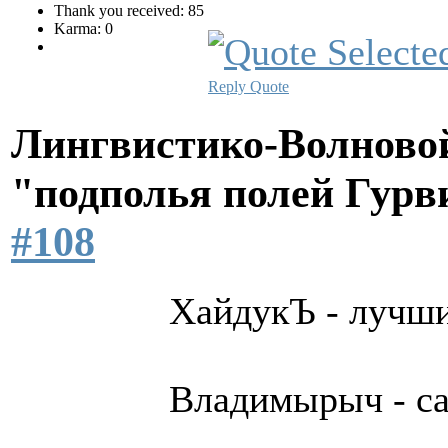
Thank you received: 85
Karma: 0
Reply
Quote
Лингвистико-Волновой
"подполья полей Гурв
#108
ХайдукЪ - лучш
Владимырыч - с