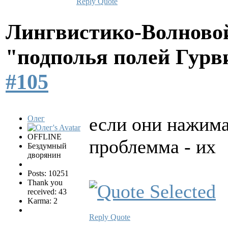
Reply
Quote
Лингвистико-Волновой
"подполья полей Гурв
#105
если они нажима
Олег
OFFLINE
проблемма - их
Бездумный
дворянин
Posts: 10251
Thank you
received: 43
Karma: 2
Reply
Quote