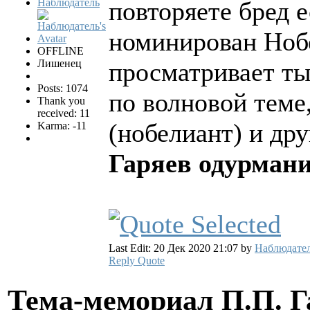
Наблюдатель
повторяете бред е
номинирован Ноб
OFFLINE
Лишенец
просматривает ты
Posts: 1074
по волновой теме
Thank you
received: 11
(нобелиант) и дру
Karma: -11
Гаряев одурмани
Last Edit: 20 Дек 2020 21:07 by
Наблюдате
Reply
Quote
Тема-мемориал П.П. 