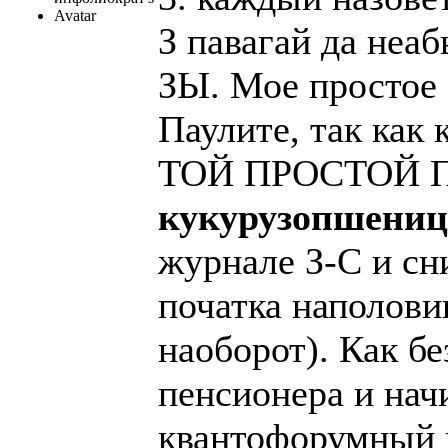
З павагай да неа
ЗЫ. Мое простое 
Паулите, так как 
ТОЙ ПРОСТОЙ ПР
кукурузопшениц
журнале З-С и сн
початка наполови
наоборот). Как бе
пенсионера и на
квантофорумный 