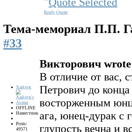
Reply
Quote
Тема-мемориал П.П. 
#33
Викторович wrote
В отличие от вас, 
Петрович до конца
Хайдук
восторженным юнц
OFFLINE
ага, юнец-дурак с 
Наместник
Posts:
глупость вечна и в
49571