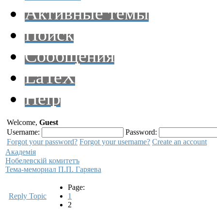
Активные темы
Поиск
Сообщения
LaTeX
Help
Welcome,
Guest
Username:
Password:
Forgot your password?
Forgot your username?
Create an account
Академiя
Нобелевскiй комитетъ
Тема-мемориал П.П. Гаряева
Page:
Reply Topic
1
2