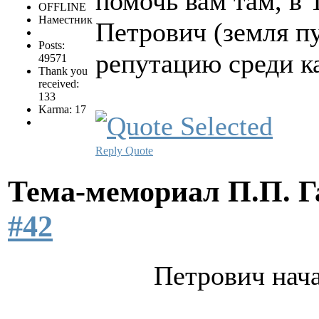
помочь вам там, в 
OFFLINE
Наместник
Петрович (земля п
Posts:
репутацию среди к
49571
Thank you
received:
133
Karma: 17
Reply
Quote
Тема-мемориал П.П. 
#42
Петрович нача