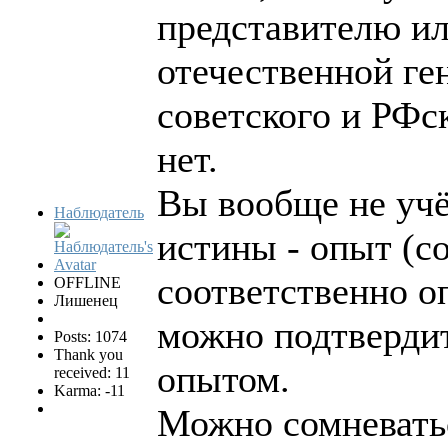
представителю ил
отечественной ге
советского и РФс
нет.
Вы вообще не учё
Наблюдатель
истины - опыт (с
соответственно о
OFFLINE
Лишенец
можно подтвердит
Posts: 1074
Thank you
опытом.
received: 11
Karma: -11
Можно сомневатьс