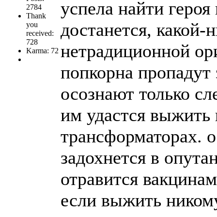
успела найти героя
2784
Thank
достанется, какой-н
you
received:
728
нетрадиционной ор
Karma: 72
попкорна пропадут 
осознают только сл
им удастся выжить 
трансформаторах. о
задохнется в опута
отравится вакцинам
если выжить никому 