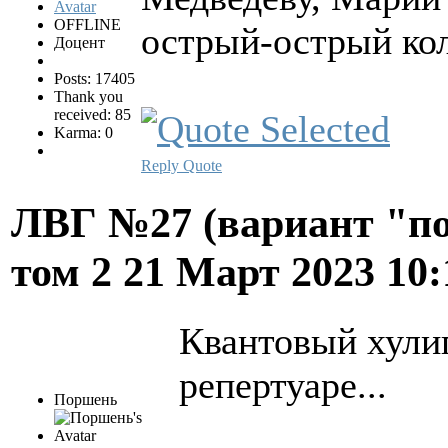
OFFLINE
острый-острый кол
Доцент
Posts: 17405
Thank you
received: 85
Karma: 0
Reply
Quote
ЛВГ №27 (вариант "по
том 2
21 Март 2023 10
Квантовый хулиг
репертуаре...
Поршень