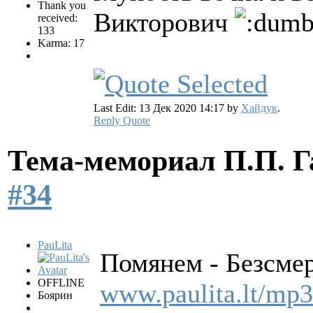
Thank you
Викторович
received:
133
Karma: 17
Last Edit: 13 Дек 2020 14:17 by
Хайдук
.
Reply
Quote
Тема-мемориал П.П. 
#34
PauLita
Помянем - Безсмер
OFFLINE
www.paulita.lt/mp
Боярин