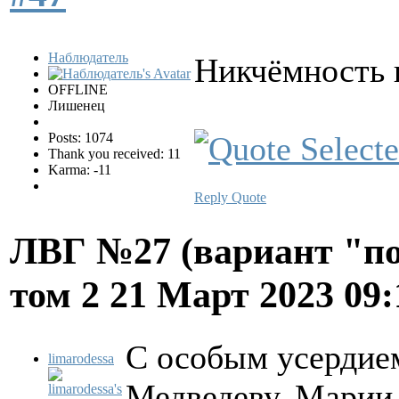
Наблюдатель
Никчёмность 
OFFLINE
Лишенец
Posts: 1074
Thank you received: 11
Karma: -11
Reply
Quote
ЛВГ №27 (вариант "по
том 2
21 Март 2023 09
С особым усердие
limarodessa
Медведеву, Марии