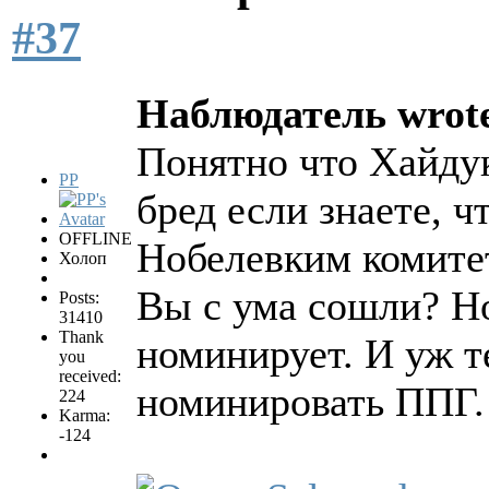
#37
Наблюдатель wrot
Понятно что Хайдук
PP
бред если знаете, 
OFFLINE
Нобелевким комите
Холоп
Вы с ума сошли? Но
Posts:
31410
Thank
номинирует. И уж т
you
received:
номинировать ППГ
224
Karma:
-124