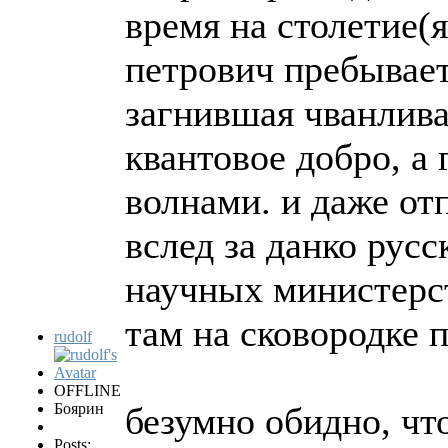
время на столетие(я
петрович пребывает 
загнившая чванлива
квантовое добро, а
волнами. и даже от
вслед за данко рус
научных министерст
там на сковородке 
rudolf
OFFLINE
Боярин
безумно обидно, чт
Posts: