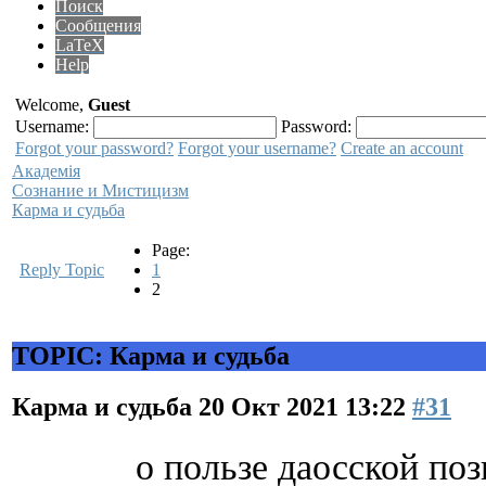
Поиск
Сообщения
LaTeX
Help
Welcome,
Guest
Username:
Password:
Forgot your password?
Forgot your username?
Create an account
Академiя
Сознание и Мистицизм
Карма и судьба
Page:
Reply Topic
1
2
TOPIC: Карма и судьба
Карма и судьба
20 Окт 2021 13:22
#31
о пользе даосской поз