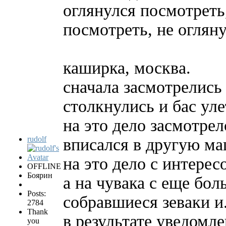
оглянулся посмотреть,
посмотреть, не огляну
каширка, москва.
сначала засмотрелись 
столкнулись и бас уле
на это дело засмотрел
rudolf
вписался в другую ма
на это дело с интерес
OFFLINE
Боярин
а на чувака с еще бо
Posts:
собравшиеся зеваки и.
2784
Thank
в результате уведомл
you