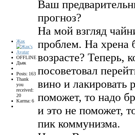
Ваш предварительны
прогноз?
На мой взгляд чайн
проблем. На хрена 
Жак
возрасте? Теперь, к
OFFLINE
Дьяк
посоветовал перейт
Posts: 163
Thank
вино и лакировать 
you
received:
поможет, то надо бр
20
Karma: 6
и это не поможет, 
пик коммунизма.