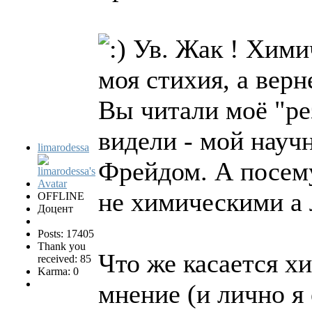
Ув. Жак ! Химич
моя стихия, а верн
Вы читали моё "ре
видели - мой науч
limarodessa
Фрейдом. А посему
не химическими а
OFFLINE
Доцент
Posts: 17405
Thank you
Что же касается х
received: 85
Karma: 0
мнение (и лично я 