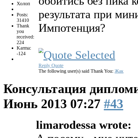
обойтись без пика 
Холоп
результата при мин
Posts:
31410
Импотенция?
Thank
you
received:
224
Karma:
-124
Reply
Quote
The following user(s) said Thank You:
Жак
Консультация диплом
Июнь 2013 07:27
#43
limarodessa wrote: