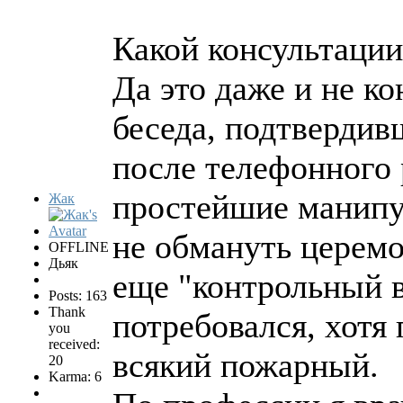
Какой консультации 
Да это даже и не ко
беседа, подтвердив
после телефонного 
простейшие манипу
Жак
не обмануть церем
OFFLINE
Дьяк
еще "контрольный в
Posts: 163
Thank
потребовался, хотя 
you
received:
всякий пожарный.
20
Karma: 6