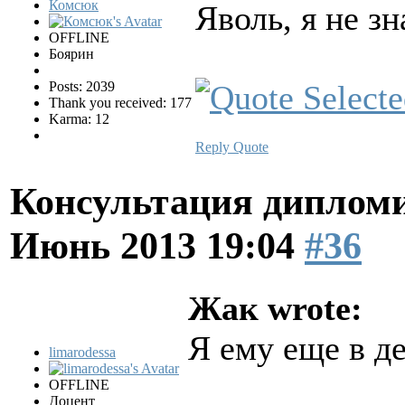
Комсюк
Яволь, я не зна
OFFLINE
Боярин
Posts: 2039
Thank you received: 177
Karma: 12
Reply
Quote
Консультация диплом
Июнь 2013 19:04
#36
Жак wrote:
Я ему еще в де
limarodessa
OFFLINE
Доцент