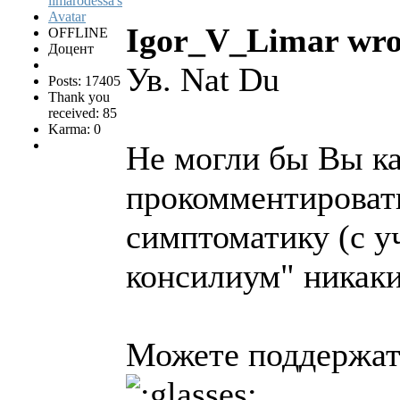
Igor_V_Limar wro
OFFLINE
Доцент
Ув. Nat Du
Posts: 17405
Thank you
received: 85
Karma: 0
Не могли бы Вы ка
прокомментироват
симптоматику (с у
консилиум" никаки
Можете поддержать