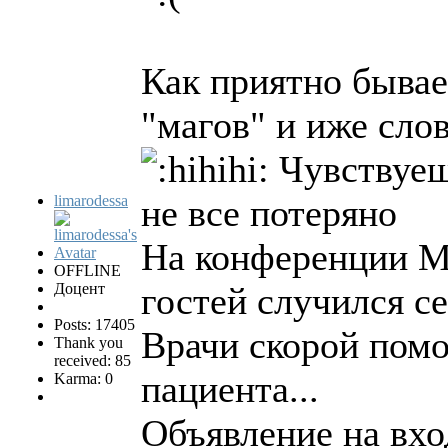
Как приятно бывае
"магов" и иже сло
Чувствуеш
limarodessa
не все потеряно
На конференции Ма
OFFLINE
Доцент
гостей случился с
Posts: 17405
Врачи скорой пом
Thank you
received: 85
пациента...
Karma: 0
Объявление на вхо