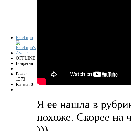
Estelarpo
OFFLINE
Боярыня
Posts:
1373
Karma: 0
Я ее нашла в рубри
похоже. Скорее на 
)))