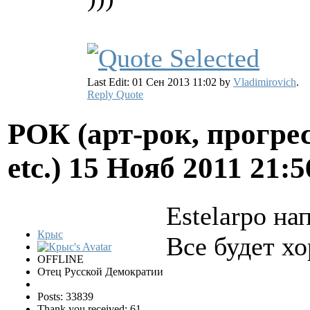
Last Edit: 01 Сен 2013 11:02 by
Vladimirovich
.
Reply
Quote
РОК (арт-рок, прогрес
etc.)
15 Нояб 2011 21:
Estelarpo на
Крыс
Все будет х
OFFLINE
Отец Русской Демократии
Posts: 33839
Thank you received: 61