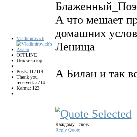
Блаженный_Поэт
А что мешает п
домашних услов
Vladimirovich
Ленища
OFFLINE
Инквизитор
А Билан и так вс
Posts: 117119
Thank you
received: 2714
Karma: 123
Каждому - своё.
Reply
Quote