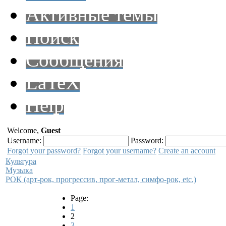
Активные темы
Поиск
Сообщения
LaTeX
Help
Welcome,
Guest
Username:
Password:
Forgot your password?
Forgot your username?
Create an account
Культура
Музыка
РОК (арт-рок, прогрессив, прог-метал, симфо-рок, etc.)
Page:
1
2
3