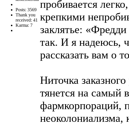
пробивается легко
Posts: 3569
крепкими непроби
Thank you
received: 41
Karma: 7
заклятье: «Фредд
так. И я надеюсь,
рассказать вам о т
Ниточка заказног
тянется на самый в
фармкорпораций, п
неоколониализма,