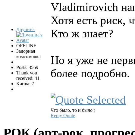
Vladimirovich на
Хотя есть риск, 
Друинна
Кто ж знает?
OFFLINE
Задорная
Но я уже не перв
комсомолка
Posts: 3569
более подробно.
Thank you
received: 41
Karma: 7
Что было, то и было )
Reply
Quote
РОК (арт-рок, прогрес