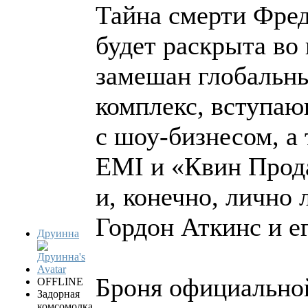
Тайна смерти Фред
будет раскрыта во 
замешан глобальн
комплекс, вступаю
с шоу-бизнесом, а
EMI и «Квин Прода
и, конечно, лично
Гордон Аткинс и е
Друинна
Броня официальной
OFFLINE
Задорная
комсомолка