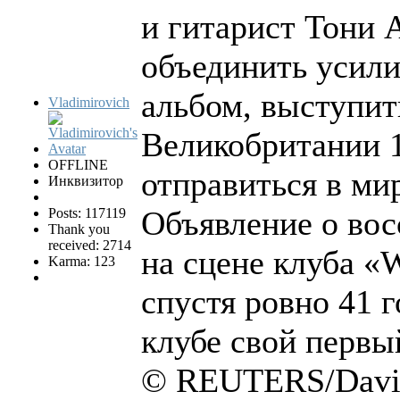
и гитарист Тони
объединить усили
альбом, выступит
Vladimirovich
Великобритании 1
OFFLINE
отправиться в м
Инквизитор
Объявление о во
Posts: 117119
Thank you
received: 2714
на сцене клуба «
Karma: 123
спустя ровно 41 г
клубе свой первы
© REUTERS/David