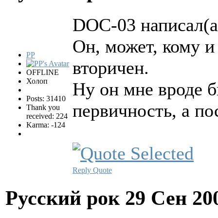
DOC-03 написал(а
Он, может, кому и
PP
вторичен.
OFFLINE
Холоп
Ну он мне вроде б
Posts: 31410
первичность, а по
Thank you
received: 224
Karma: -124
Reply
Quote
Русский рок
29 Сен 20