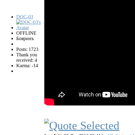
DOC-03
OFFLINE
Бояринъ
Posts: 1723
Thank you
received: 4
Karma: -14