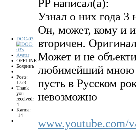
PP написал(а):
Узнал о них года 3 
Он, может, кому и 
DOC-03
вторичен. Оригинал
Может и не объективе
OFFLINE
Бояринъ
любимейший мною п
Posts:
пусть в Русском ро
1723
Thank
невозможно
you
received:
4
Karma:
-14
www.youtube.com/