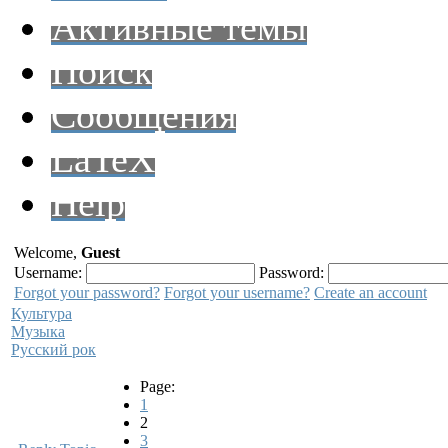
Активные темы
Поиск
Сообщения
LaTeX
Help
Welcome,
Guest
Username:
Password:
Forgot your password?
Forgot your username?
Create an account
Культура
Музыка
Русский рок
Page:
1
2
3