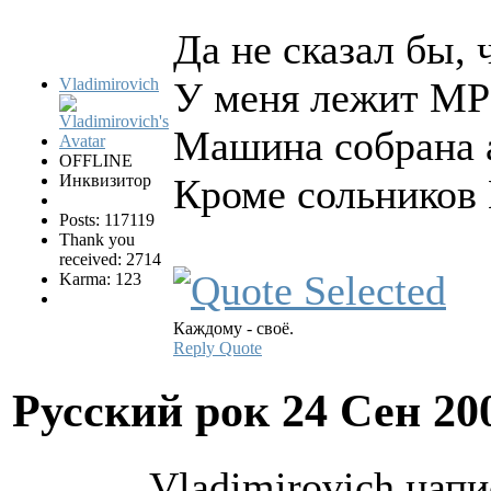
Да не сказал бы, 
Vladimirovich
У меня лежит MP3
Машина собрана 
OFFLINE
Инквизитор
Кроме сольников
Posts: 117119
Thank you
received: 2714
Karma: 123
Каждому - своё.
Reply
Quote
Русский рок
24 Сен 20
Vladimirovich напи