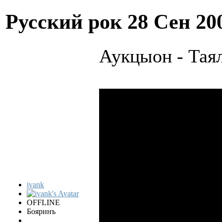
Русский рок
28 Сен 20
Аукцыон - Тая
ivank
OFFLINE
Бояринъ