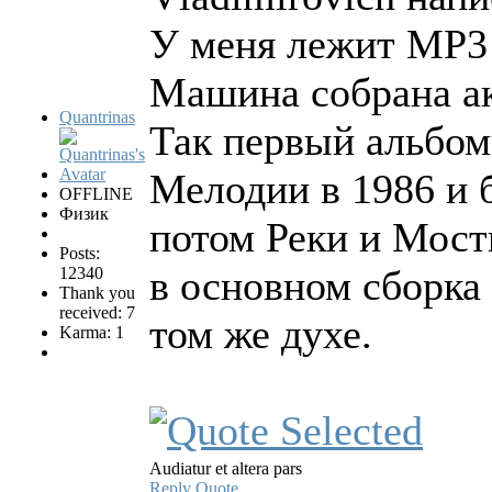
У меня лежит MP3 
Машина собрана ак
Quantrinas
Так первый альбом
Мелодии в 1986 и 
OFFLINE
Физик
потом Реки и Мосты
Posts:
в основном сборка
12340
Thank you
received: 7
том же духе.
Karma: 1
Audiatur et altera pars
Reply
Quote