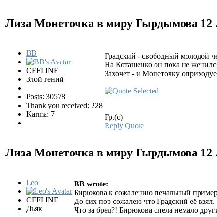
Лиза Монеточка в миру Гырдымова
12
BB
Градский - свободный молодой ч
На Коташенко он пока не женился,
OFFLINE
Захочет - и Монеточку оприходует
Злой гений
Posts: 30578
Thank you received: 228
Karma: 7
Гр.(с)
Reply
Quote
Лиза Монеточка в миру Гырдымова
12
Leo
BB wrote:
Бирюкова к сожалению печальный пример
OFFLINE
До сих пор сожалею что Градский её взял.
Дьяк
Что за бред?! Бирюкова спела немало други