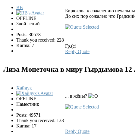
BB
Бирюкова к сожалению печальны
До сих пор сожалею что Градский 
OFFLINE
Злой гений
Posts: 30578
Thank you received: 228
Karma: 7
Гр.(с)
Reply
Quote
Лиза Монеточка в миру Гырдымова
12
Хайдук
... в жёны?
OFFLINE
Наместник
Posts: 49571
Thank you received: 133
Karma: 17
Reply
Quote