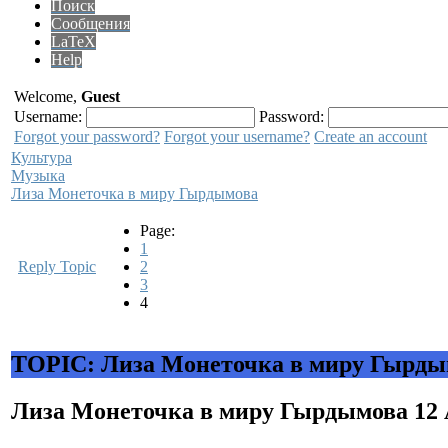
Поиск
Сообщения
LaTeX
Help
Welcome,
Guest
Username:
Password:
Forgot your password?
Forgot your username?
Create an account
Культура
Музыка
Лиза Монеточка в миру Гырдымова
Page:
1
Reply Topic
2
3
4
TOPIC: Лиза Монеточка в миру Гырды
Лиза Монеточка в миру Гырдымова
12