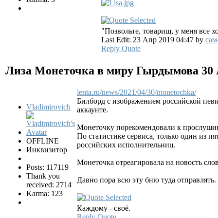
"Позвольте, товарищ, у меня все 
Last Edit: 23 Апр 2019 04:47 by
сам
Reply
Quote
Лиза Монеточка в миру Гырдымова
30
lenta.ru/news/2021/04/30/monetochka/
Билборд c изображением российской певи
Vladimirovich
аккаунте.
Монеточку порекомендовали к прослушив
По статистике сервиса, только один из п
OFFLINE
российских исполнительниц.
Инквизитор
Монеточка отреагировала на новость слов
Posts: 117119
Thank you
Давно пора всю эту бню туда отправлять
received: 2714
Karma: 123
Каждому - своё.
Reply
Quote