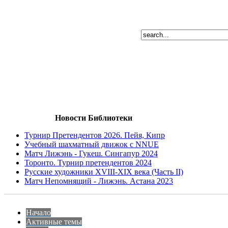
Новости Библиотеки
Турнир Претендентов 2026. Пейя, Кипр
Учебный шахматный движок с NNUE
Матч Лижэнь - Гукеш. Сингапур 2024
Торонто. Турнир претендентов 2024
Русские художники XVIII-XIX века (Часть II)
Матч Непомнящий - Лижэнь. Астана 2023
Начало
Активные темы