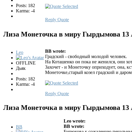
Posts: 182
Karma: -4
Reply
Quote
Лиза Монеточка в миру Гырдымова
13
BB wrote:
Leo
Градский - свободный молодой человек.
На Коташенко он пока не женился, они хоть
OFFLINE
Захочет - и Монеточку оприходует, она, кс
Дьяк
Монеточке,старый козел градский и даром
Posts: 182
Karma: -4
Reply
Quote
Лиза Монеточка в миру Гырдымова
13
Leo wrote:
BB wrote:
BB
Бирюкова к сожалению печальны