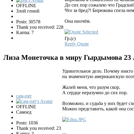
До сих пор сожалею что Градский 
OFFLINE
Что за бред?! Бирюкова спела нем
Злой гений
Она ниочём.
Posts: 30578
Thank you received: 228
Karma: 7
Гр.(с)
Reply
Quote
Лиза Монеточка в миру Гырдымова
23
Удивительное дело. Почему никто
на знаменитую американскую поэ
Жалей меня, что разум скор,
А сердце неразумно до сих пор.
сам-пят
Возможно, и судьба у них будет сх
OFFLINE
Можно представить, какой она сос
Самоед
Posts: 1036
Thank you received: 23
Karma: 3