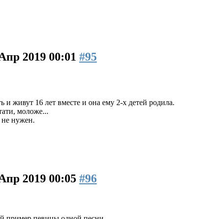
 Апр 2019 00:01
#95
 и живут 16 лет вместе и она ему 2-х детей родила.
тати, моложе...
 не нужен.
 Апр 2019 00:05
#96
й пример певицы одной песни.