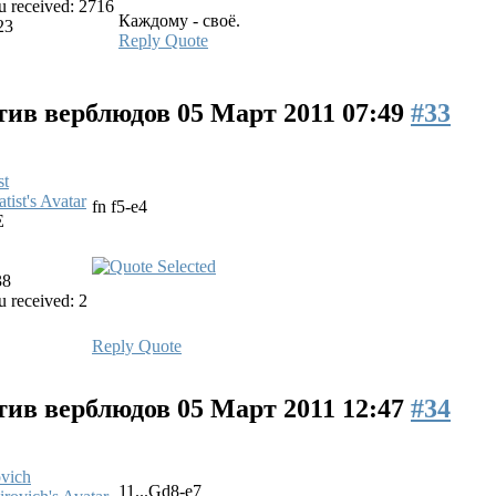
 received: 2716
Каждому - своё.
23
Reply
Quote
тив верблюдов
05 Март 2011 07:49
#33
st
fn f5-e4
E
38
 received: 2
Reply
Quote
тив верблюдов
05 Март 2011 12:47
#34
vich
11...Gd8-e7