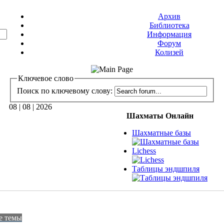
Архив
Библиотека
Информация
Форум
Колизей
Ключевое слово
Поиск по ключевому слову:
08 | 08 | 2026
Шахматы Онлайн
Шахматные базы
Lichess
Таблицы эндшпиля
е темы