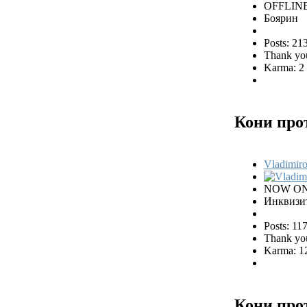
OFFLIN
Боярин
Posts: 21
Thank you
Karma: 2
Кони про
Vladimiro
NOW ON
Инквизи
Posts: 11
Thank you
Karma: 1
Кони про