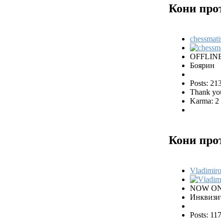
Кони про
chessmati
OFFLIN
Боярин
Posts: 21
Thank you
Karma: 2
Кони про
Vladimiro
NOW ON
Инквизи
Posts: 11