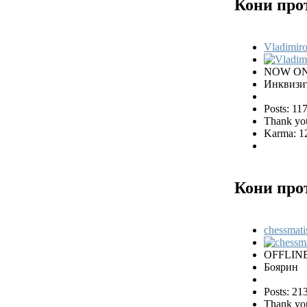
Кони про
Vladimiro
NOW ON
Инквизи
Posts: 11
Thank you
Karma: 1
Кони про
chessmati
OFFLIN
Боярин
Posts: 21
Thank you