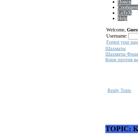
Поиск
Сообщен
LaTeX
Help
Welcome,
Gues
Username:
Forgot your pa
Шахматы
Шахматы Фише
Кони против в
Reply Topic
TOPIC: К