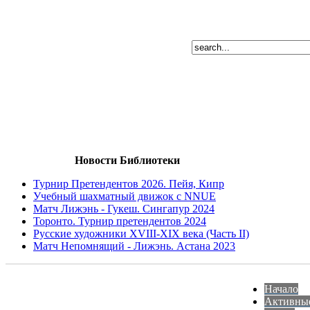
Новости Библиотеки
Турнир Претендентов 2026. Пейя, Кипр
Учебный шахматный движок с NNUE
Матч Лижэнь - Гукеш. Сингапур 2024
Торонто. Турнир претендентов 2024
Русские художники XVIII-XIX века (Часть II)
Матч Непомнящий - Лижэнь. Астана 2023
Начало
Активны