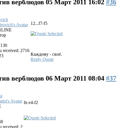
тив верблюдов
05 Март 2011 16:02
#36
vich
12...f7-f5
LINE
тор
7130
 received: 2716
Каждому - своё.
23
Reply
Quote
тив верблюдов
06 Март 2011 08:04
#37
st
fn e4-f2
E
38
 received: 2