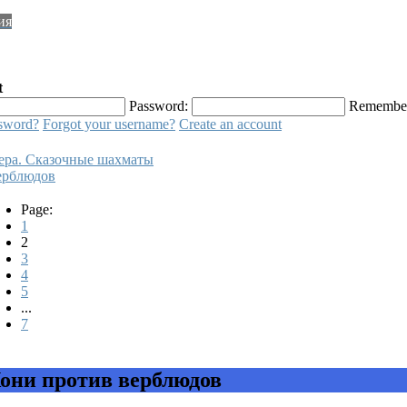
ия
t
Password:
Remembe
ssword?
Forgot your username?
Create an account
ра. Сказочные шахматы
ерблюдов
Page:
1
2
3
4
5
...
7
они против верблюдов