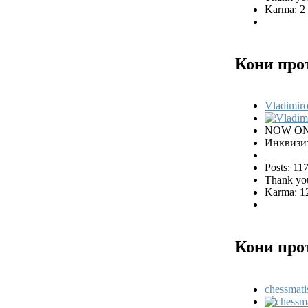
Karma: 2
Кони про
Vladimiro
NOW ON
Инквизи
Posts: 11
Thank you
Karma: 1
Кони про
chessmati