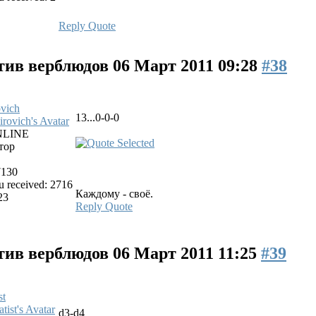
Reply
Quote
тив верблюдов
06 Март 2011 09:28
#38
vich
13...0-0-0
LINE
тор
7130
 received: 2716
Каждому - своё.
23
Reply
Quote
тив верблюдов
06 Март 2011 11:25
#39
st
d3-d4