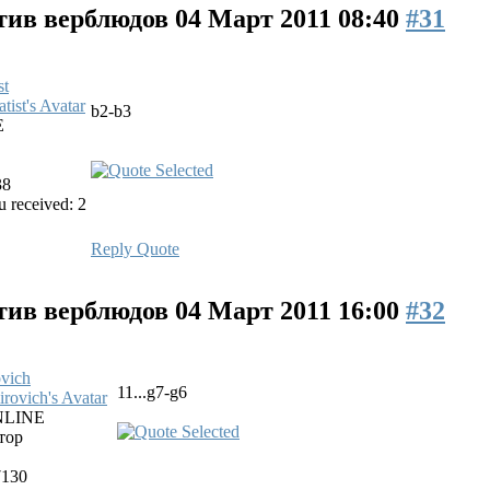
тив верблюдов
04 Март 2011 08:40
#31
st
b2-b3
E
38
 received: 2
Reply
Quote
тив верблюдов
04 Март 2011 16:00
#32
vich
11...g7-g6
LINE
тор
7130