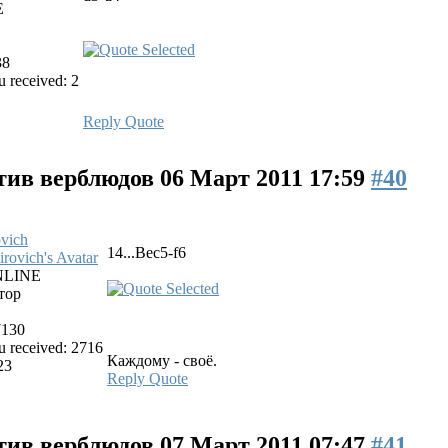
E
38
 received: 2
Reply
Quote
тив верблюдов
06 Март 2011 17:59
#40
vich
14...Bec5-f6
LINE
тор
7130
 received: 2716
Каждому - своё.
23
Reply
Quote
тив верблюдов
07 Март 2011 07:47
#41