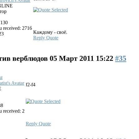
LINE
тор
7130
 received: 2716
Каждому - своё.
23
Reply
Quote
тив верблюдов
05 Март 2011 15:22
#35
st
f2-f4
E
38
 received: 2
Reply
Quote