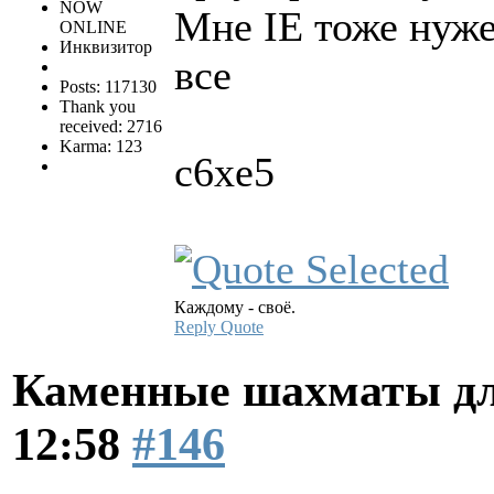
NOW
Мне IE тоже нужен
ONLINE
Инквизитор
все
Posts: 117130
Thank you
received: 2716
Karma: 123
с6xe5
Каждому - своё.
Reply
Quote
Каменные шахматы дл
12:58
#146