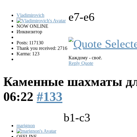
e7-e6
Vladimirovich
NOW ONLINE
Инквизитор
Posts: 117130
Thank you received: 2716
Karma: 123
Каждому - своё.
Reply
Quote
Каменные шахматы дл
06:22
#133
b1-c3
marignon
OFFLINE