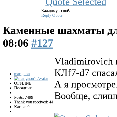
Каждому - своё.
Reply
Quote
Каменные шахматы дл
08:06
#127
Vladimirovich 
КЛf7-d7 спасал
marignon
А я просмотре
OFFLINE
Посадник
Вообще, слиш
Posts: 7499
Thank you received: 44
Karma: 9