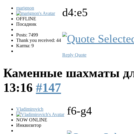
marignon
d4:e5
OFFLINE
Посадник
Posts: 7499
Thank you received: 44
Karma: 9
Reply
Quote
Каменные шахматы дл
13:16
#147
f6-g4
Vladimirovich
NOW ONLINE
Инквизитор