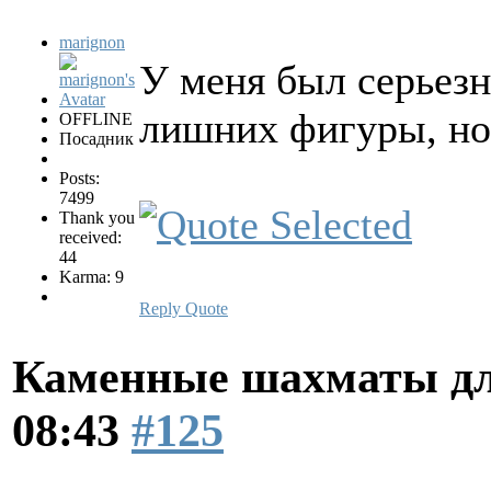
marignon
У меня был серьезн
лишних фигуры, но 
OFFLINE
Посадник
Posts:
7499
Thank you
received:
44
Karma: 9
Reply
Quote
Каменные шахматы дл
08:43
#125