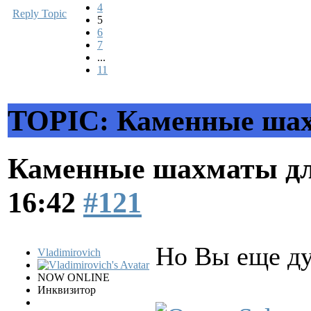
4
Reply Topic
5
6
7
...
11
TOPIC: Каменные шахм
Каменные шахматы дл
16:42
#121
Но Вы еще ду
Vladimirovich
NOW ONLINE
Инквизитор