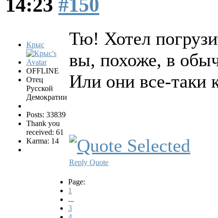
14:23
#150
Тю! Хотел погрузит
Крыс
вы, похоже, в обы
OFFLINE
Или они все-таки 
Отец
Русской
Демократии
Posts: 33839
Thank you
received: 61
Karma: 14
Reply
Quote
Page:
1
...
3
4