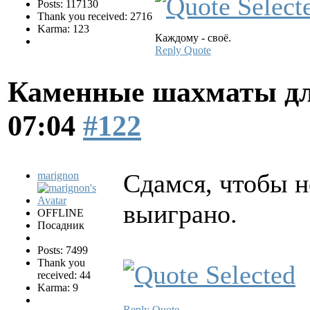
Posts: 117130
Thank you received: 2716
Karma: 123
Каждому - своё.
Reply
Quote
Каменные шахматы дл
07:04
#122
Сдамся, чтобы н
marignon
выиграно.
OFFLINE
Посадник
Posts: 7499
Thank you
received: 44
Karma: 9
Reply
Quote