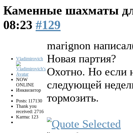
Каменные шахматы дл
08:23
#129
marignon написал(
Новая партия?
Vladimirovich
Охотно. Но если 
NOW
следующей недели
ONLINE
Инквизитор
тормозить.
Posts: 117130
Thank you
received: 2716
Karma: 123