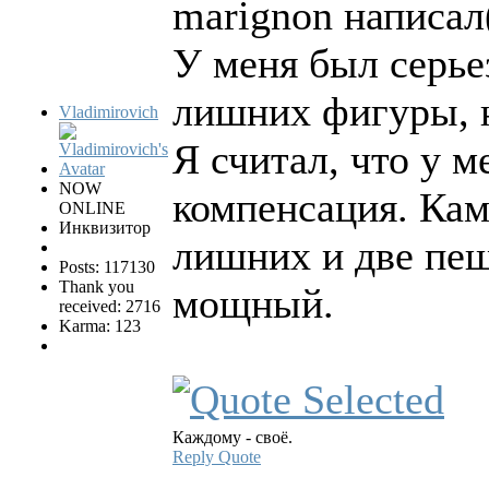
marignon написал(
У меня был серье
лишних фигуры, н
Vladimirovich
Я считал, что у м
NOW
компенсация. Кам
ONLINE
Инквизитор
лишних и две пеш
Posts: 117130
Thank you
мощный.
received: 2716
Karma: 123
Каждому - своё.
Reply
Quote