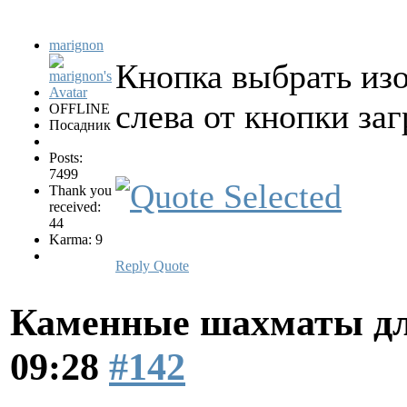
marignon
Кнопка выбрать изо
слева от кнопки заг
OFFLINE
Посадник
Posts:
7499
Thank you
received:
44
Karma: 9
Reply
Quote
Каменные шахматы дл
09:28
#142