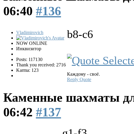
06:40
#136
b8-c6
Vladimirovich
NOW ONLINE
Инквизитор
Posts: 117130
Thank you received: 2716
Karma: 123
Каждому - своё.
Reply
Quote
Каменные шахматы дл
06:42
#137
g1-f3