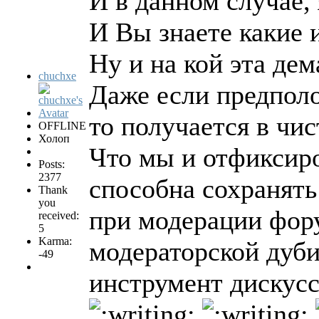
И в данном случае,
И Вы знаете какие и
Ну и на кой эта дем
chuchxe
Даже если предполо
то получается в чи
OFFLINE
Холоп
Что мы и отфиксир
Posts:
2377
способна сохранять
Thank
you
при модерации фор
received:
5
Karma:
модераторской дуби
-49
инструмент дискусси