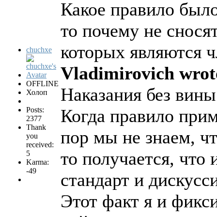
Какое правило был
то почему не снося
которых являются 
chuchxe
Vladimirovich wrot
OFFLINE
Наказания без вины
Холоп
Posts:
Когда правило прим
2377
Thank
пор мы не знаем, ч
you
received:
то получается, что
5
Karma:
-49
стандарт и дискусс
Этот факт я и фикси