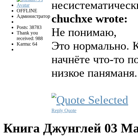
несистематическ
OFFLINE
chuchxe wrote:
Администратор
Posts: 38783
Не понимаю,
Thank you
received: 988
Это нормально. К
Karma: 64
начнёте что-то п
низкое паняманя.
Reply
Quote
Книга Джунглей
03 Ма