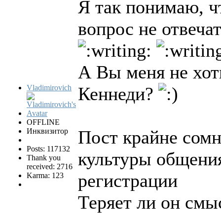
Я так понимаю, ч
вопрос не отвечат
А Вы меня не хот
Vladimirovich
Кеннеди?
OFFLINE
Инквизитор
Пост крайне сомн
Posts: 117132
культуры общени
Thank you
received: 2716
регистрации
Karma: 123
Теряет ли он смы