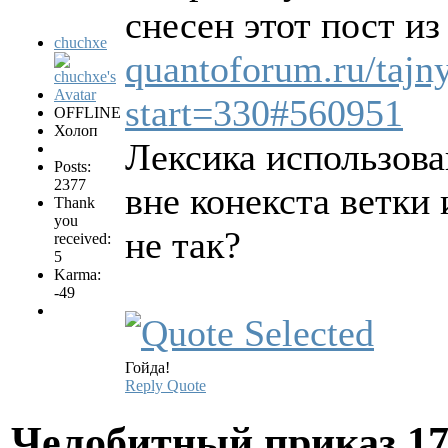
снесен этот пост и
chuchxe
quantoforum.ru/tajn
start=330#560951
OFFLINE
Холоп
Лексика использова
Posts:
2377
вне конекста ветки
Thank
you
не так?
received:
5
Karma:
-49
Гойда!
Reply
Quote
Челобитный приказ
17