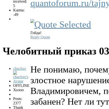
quantoforum.ru/tajn
received:
5
Karma:
-49
Гойда!
Reply
Quote
Челобитный приказ
0
Не понимаю, почем
chuchxe
злостное нарушени
OFFLINE
Владимировичем, по
Холоп
забанен? Нет ли ту
Posts:
2377
Thank