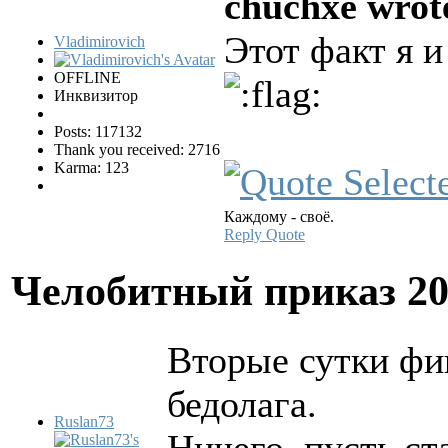
chuchxe wrot
Этот факт я 
Vladimirovich
OFFLINE
Инквизитор
Posts: 117132
Thank you received: 2716
Karma: 123
Каждому - своё.
Reply
Quote
Челобитный приказ
20
Вторые сутки фи
бедолага.
Ruslan73