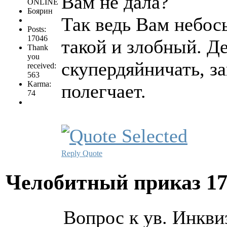
Вам не дала?
ONLINE
Боярин
Так ведь Вам небос
Posts:
17046
такой и злобный. Де
Thank
you
скупердяйничать, за
received:
563
Karma:
полегчает.
74
Reply
Quote
Челобитный приказ
17
Вопрос к ув. Инкви