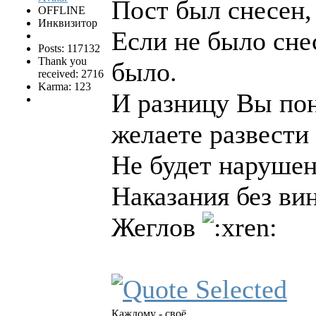
Пост был снесен
OFFLINE
Инквизитор
Если не было снес
Posts: 117132
Thank you
было.
received: 2716
Karma: 123
И разницу Вы по
желаете развести
Не будет нарушен
Наказания без вин
Жеглов
Каждому - своё.