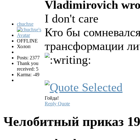
Vladimirovich wro
I don't care
chuchxe
Кто бы сомневался
OFFLINE
трансформации ли
Холоп
Posts: 2377
Thank you
received: 5
Karma: -49
Гойда!
Reply
Quote
Челобитный приказ
19