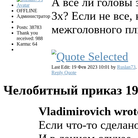
А все ли головы 
OFFLINE
3х? Если не все,
Администратор
межголовного п
Posts: 38783
Thank you
received: 988
Karma: 64
Last Edit: 19 Фев 2023 10:01 by
Ruslan73
.
Reply
Quote
Челобитный приказ
19
Vladimirovich wrot
Если что-то сделан