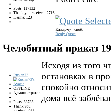
Posts: 117132
Thank you received: 2716
Karma: 123
Каждому - своё.
Reply
Quote
Челобитный приказ
19
Исходя из того ч
остановках в пр
Ruslan73
спокойно относит
OFFLINE
Администратор
дома всё заблёва
Posts: 38783
Thank you
received: 988