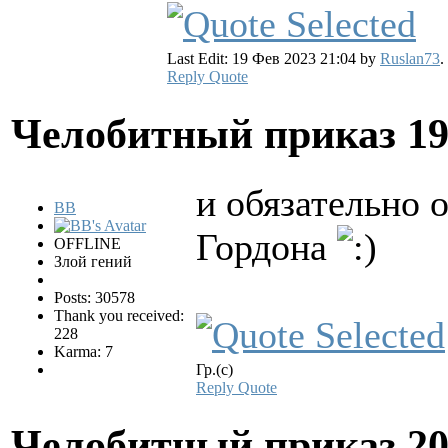
Last Edit: 19 Фев 2023 21:04 by
Ruslan73
.
Reply
Quote
Челобитный приказ
19
и обязательно 
BB
Гордона
OFFLINE
Злой гений
Posts: 30578
Thank you received:
228
Karma: 7
Гр.(с)
Reply
Quote
Челобитный приказ
20