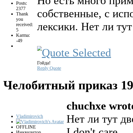
Но есть много при
Posts:
2377
собственные, с исп
Thank
you
лексики. Нет ли ту
received:
5
Karma:
-49
Гойда!
Reply
Quote
Челобитный приказ
19
chuchxe wrot
Нет ли тут д
Vladimirovich
OFFLINE
I don't care
Инквизитор