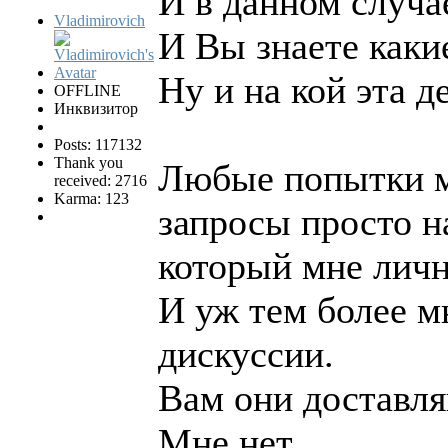
И в данном случа
Vladimirovich
И Вы знаете какие
Ну и на кой эта д
OFFLINE
Инквизитор
Posts: 117132
Thank you
Любые попытки м
received: 2716
Karma: 123
запросы просто н
который мне личн
И уж тем более м
дискуссии.
Вам они доставля
Мне нет.