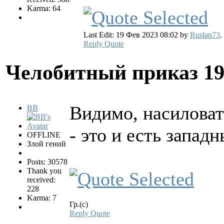
Karma: 64
Last Edit: 19 Фев 2023 08:02 by
Ruslan73
.
Reply
Quote
Челобитный приказ
19
Видимо, насиловат
BB
- это и есть запад
OFFLINE
Злой гений
Posts: 30578
Thank you
received:
228
Karma: 7
Гр.(с)
Reply
Quote