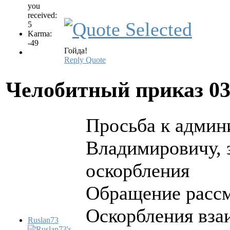
you
received:
5
Karma:
-49
Гойда!
Reply
Quote
Челобитный приказ
0
Просьба к админ
Владимировичу, 
оскорбления
Обращение рассм
Оскорбления вза
Ruslan73