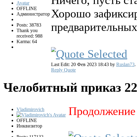
Ничего, пусть ст
OFFLINE
Хорошо зафиксир
Администратор
предварительных 
Posts: 38783
Thank you
received: 988
Karma: 64
Last Edit: 20 Фев 2023 18:43 by
Ruslan73
.
Reply
Quote
Челобитный приказ
22
Продолжение
Vladimirovich
OFFLINE
Инквизитор
Posts: 117132