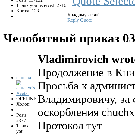
Thank you received: 2716
Karma: 123
Каждому - своё.
Reply
Quote
Челобитный приказ
0
Vladimirovich wrot
Продолжение в Кни
chuchxe
Просьба к админис
Владимировичу, за 
OFFLINE
Холоп
оскорбления chuchxe
Posts:
2377
Протокол тут
Thank
you