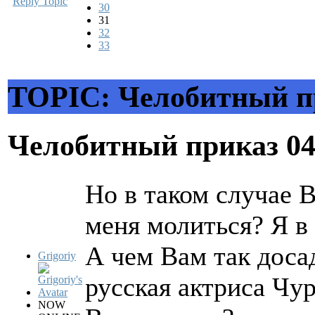
Reply Topic
30
31
32
33
TOPIC: Челобитный п
Челобитный приказ
04
Но в таком случае В
меня молиться? Я в
А чем Вам так доса
Grigoriy
русская актриса Чу
NOW