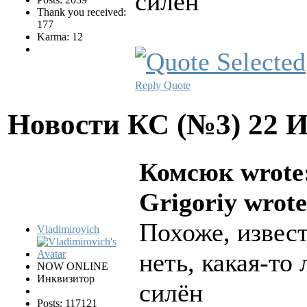
силён
Thank you received:
177
Karma: 12
Reply
Quote
Новости КС (№3)
22 
Комсюк wrote
Grigoriy wrote
Похоже, извест
Vladimirovich
неть, какая-то 
NOW ONLINE
Инквизитор
силён
Posts: 117121