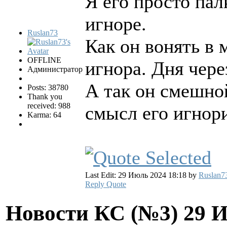
Я его просто пал
игноре.
Ruslan73
Как он вонять в 
OFFLINE
игнора. Дня чере
Администратор
А так он смешной
Posts: 38780
Thank you
received: 988
смысл его игнор
Karma: 64
Last Edit: 29 Июль 2024 18:18 by
Ruslan7
Reply
Quote
Новости КС (№3)
29 