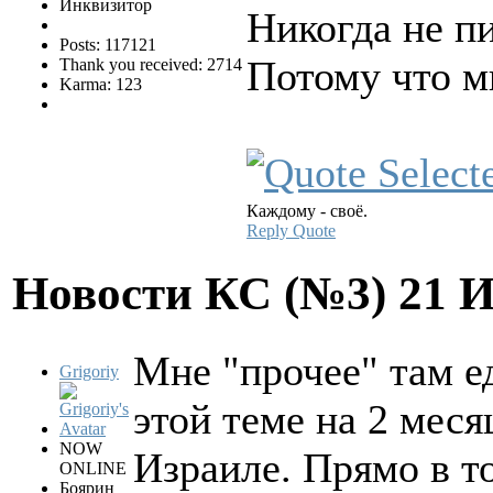
Инквизитор
Никогда не п
Posts: 117121
Потому что мы
Thank you received: 2714
Karma: 123
Каждому - своё.
Reply
Quote
Новости КС (№3)
21 
Мне "прочее" там е
Grigoriy
этой теме на 2 меся
NOW
Израиле. Прямо в то
ONLINE
Боярин