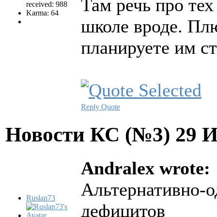
Там речь про тех
received: 988
Karma: 64
школе вроде. Пл
планируете им ст
Reply
Quote
Новости КС (№3)
29 
Andralex wrote:
Альтернативно-о
Ruslan73
дефицитов