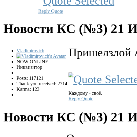
Reply
Quote
Новости КС (№3)
21 
Пришелзлой 
Vladimirovich
NOW ONLINE
Инквизитор
Posts: 117121
Thank you received: 2714
Karma: 123
Каждому - своё.
Reply
Quote
Новости КС (№3)
21 