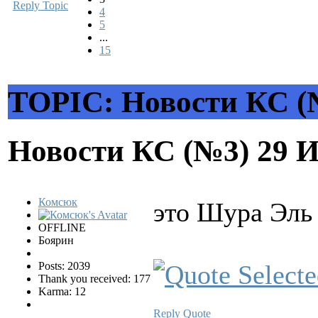
Reply Topic
4
5
...
15
TOPIC: Новости КС (
Новости КС (№3)
29 
Комсюк
это Шура Эль
OFFLINE
Боярин
Posts: 2039
Thank you received: 177
Karma: 12
Reply
Quote