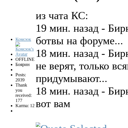
из чата КС:
19 мин. назад - Би
ботвы на форуме...
Комсюк
18 мин. назад - Би
OFFLINE
не верят, только в
Боярин
Posts:
придумывают...
2039
Thank
18 мин. назад - Би
you
received:
вот вам
177
Karma: 12