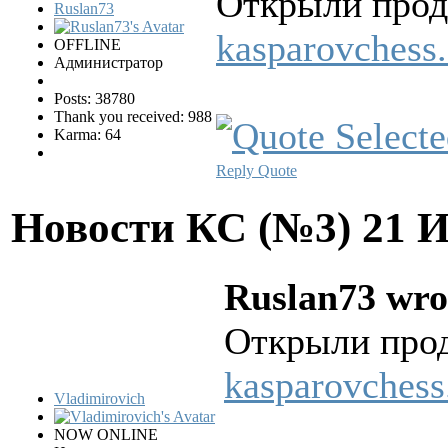
Открыли прод
Ruslan73
kasparovchess.
OFFLINE
Администратор
Posts: 38780
Thank you received: 988
Karma: 64
Reply
Quote
Новости КС (№3)
21 
Ruslan73 wro
Открыли про
kasparovchess
Vladimirovich
NOW ONLINE