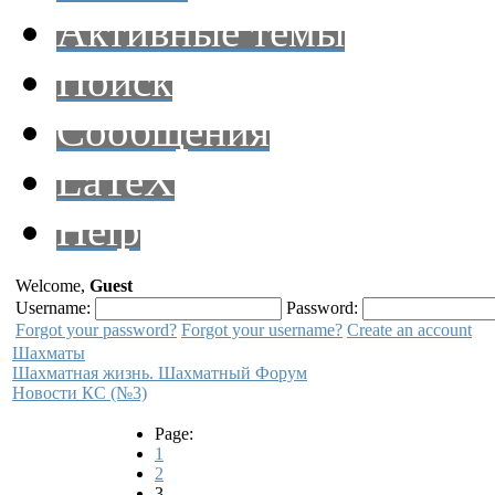
Активные темы
Поиск
Сообщения
LaTeX
Help
Welcome,
Guest
Username:
Password:
Forgot your password?
Forgot your username?
Create an account
Шахматы
Шахматная жизнь. Шахматный Форум
Новости КС (№3)
Page:
1
2
3