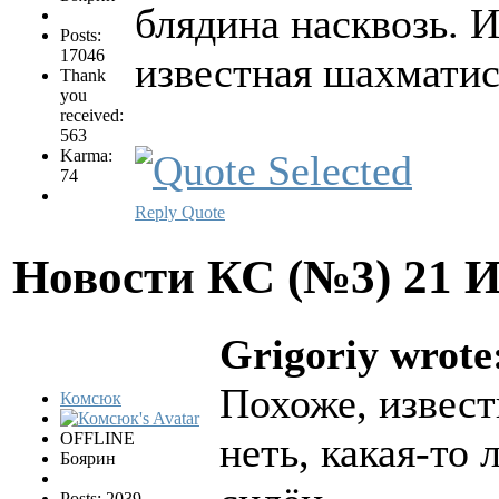
блядина насквозь. И
Posts:
17046
известная шахматист
Thank
you
received:
563
Karma:
74
Reply
Quote
Новости КС (№3)
21 
Grigoriy wrote
Похоже, извест
Комсюк
OFFLINE
неть, какая-то 
Боярин
Posts: 2039