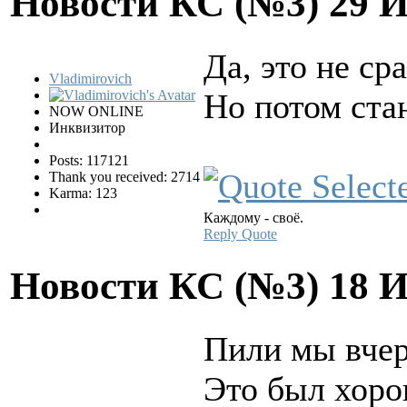
Новости КС (№3)
29 
Да, это не ср
Vladimirovich
Но потом ста
NOW ONLINE
Инквизитор
Posts: 117121
Thank you received: 2714
Karma: 123
Каждому - своё.
Reply
Quote
Новости КС (№3)
18 
Пили мы вчер
Это был хоро