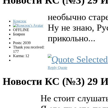
Новости КС (№3)
29 
необычно стар
Комсюк
Ну не знаю, Ру
OFFLINE
Боярин
прикольно...
Posts: 2039
Thank you received:
177
Karma: 12
Reply
Quote
Новости КС (№3)
29 
Не стоит слушать