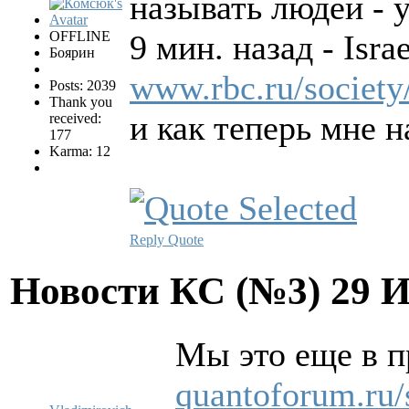
называть людей - 
OFFLINE
9 мин. назад - Isra
Боярин
www.rbc.ru/societ
Posts: 2039
Thank you
и как теперь мне 
received:
177
Karma: 12
Reply
Quote
Новости КС (№3)
29 
Мы это еще в 
quantoforum.ru/