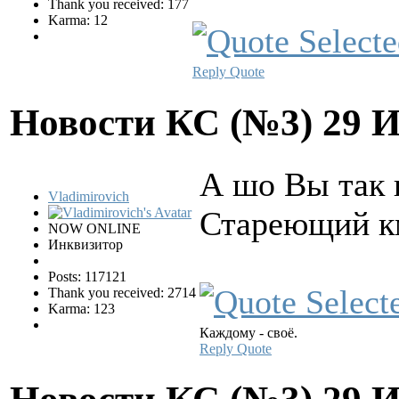
Thank you received: 177
Karma: 12
Reply
Quote
Новости КС (№3)
29 
А шо Вы так 
Vladimirovich
Стареющий км
NOW ONLINE
Инквизитор
Posts: 117121
Thank you received: 2714
Karma: 123
Каждому - своё.
Reply
Quote