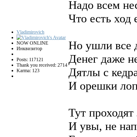
Надо всем не
Что есть ход
Vladimirovich
Но ушли все 
NOW ONLINE
Инквизитор
Денег даже не
Posts: 117121
Thank you received: 2714
Дятлы с кедра
Karma: 123
И орешки лоп
Тут проходят
И увы, не нап