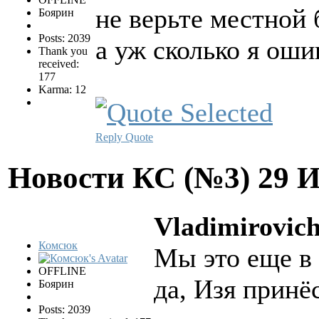
не верьте местной 
Боярин
Posts: 2039
а уж сколько я ош
Thank you
received:
177
Karma: 12
Reply
Quote
Новости КС (№3)
29 
Vladimirovich
Комсюк
Мы это еще в
OFFLINE
да, Изя принё
Боярин
Posts: 2039