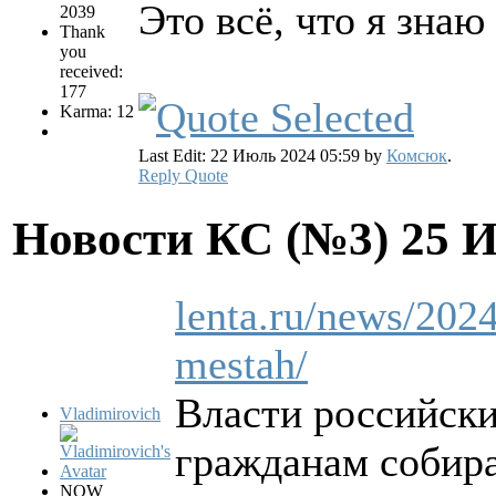
Это всё, что я знаю
2039
Thank
you
received:
177
Karma: 12
Last Edit: 22 Июль 2024 05:59 by
Комсюк
.
Reply
Quote
Новости КС (№3)
25 
lenta.ru/news/202
mestah/
Власти российски
Vladimirovich
гражданам собира
NOW