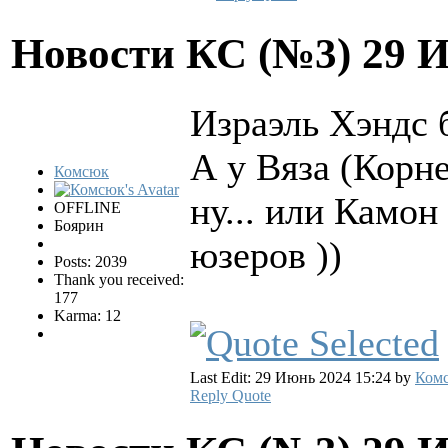
Новости КС (№3)
29 
Израэль Хэндс 
А у Вяза (Корне
Комсюк
ну... или Камо
OFFLINE
Боярин
юзеров ))
Posts: 2039
Thank you received:
177
Karma: 12
Last Edit: 29 Июнь 2024 15:24 by
Ком
Reply
Quote