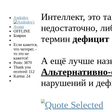
Интеллект, это т
Andralex
недостаточно, ли
OFFLINE
Боярин
термин
дефицит
Если кажется,
что читерят, -
то это не
А ещё лучше наз
кажется!
Posts: 3879
Thank you
Альтернативно
received: 112
Karma: 24
нарушений и деф