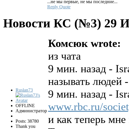
...не мы первые, не мы последние...
Reply
Quote
Новости КС (№3)
29 
Комсюк wrote:
из чата
9 мин. назад - Is
называть людей 
Ruslan73
9 мин. назад - Is
www.rbc.ru/socie
OFFLINE
Администратор
и как теперь мне
Posts: 38780
Thank you