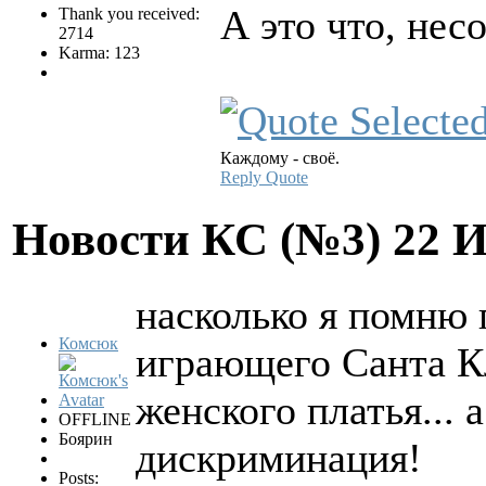
А это что, не
Thank you received:
2714
Karma: 123
Каждому - своё.
Reply
Quote
Новости КС (№3)
22 
насколько я помню 
Комсюк
играющего Санта Кла
женского платья... 
OFFLINE
Боярин
дискриминация!
Posts: