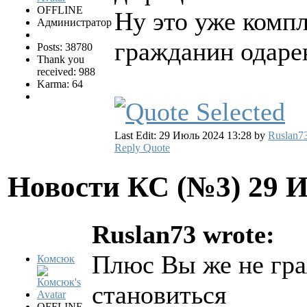
OFFLINE
Ну это уже компл
Администратор
гражданин одаре
Posts: 38780
Thank you
received: 988
Karma: 64
Last Edit: 29 Июль 2024 13:28 by
Ruslan7
Reply
Quote
Новости КС (№3)
29 
Ruslan73 wrote:
Плюс Вы же не гра
Комсюк
становиться
OFFLINE