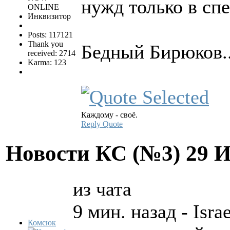
нужд только в сп
ONLINE
Инквизитор
Posts: 117121
Thank you
Бедный Бирюков..
received: 2714
Karma: 123
Каждому - своё.
Reply
Quote
Новости КС (№3)
29 
из чата
9 мин. назад - Isr
Комсюк