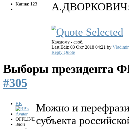
А.ДВОРКОВИЧ: 
Karma: 123
Каждому - своё.
Last Edit: 03 Окт 2018 04:21 by
Vladimir
Reply
Quote
Выборы президента 
#305
BB
Можно и перефрази
субъекта российско
OFFLINE
Злой