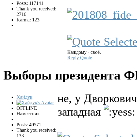
Posts: 117141
Thank you received:
2716
Karma: 123
Каждому - своё.
Reply
Quote
Выборы президента 
не, у Дворкович
Хайдук
западная
OFFLINE
Наместник
Posts: 49571
Thank you received:
133