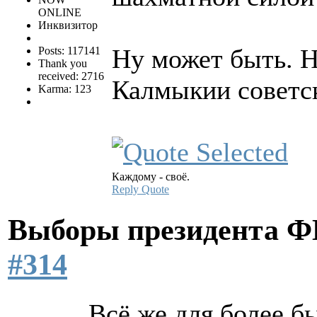
ONLINE
Инквизитор
Ну может быть. Н
Posts: 117141
Thank you
received: 2716
Калмыкии советс
Karma: 123
Каждому - своё.
Reply
Quote
Выборы президента 
#314
Всё же для более 