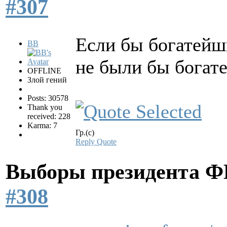
#307
Если бы богатейш
BB
не были бы богат
OFFLINE
Злой гений
Posts: 30578
Thank you
received: 228
Karma: 7
Гр.(с)
Reply
Quote
Выборы президента 
#308