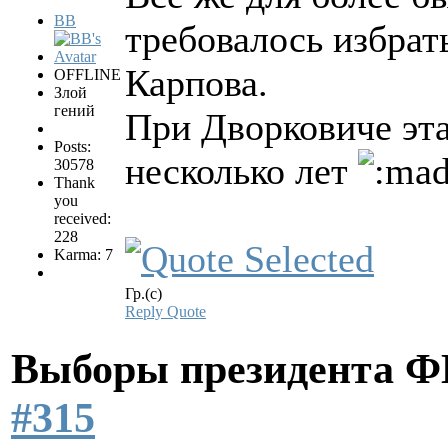
BB
требовалось избрат
Карпова.
OFFLINE
Злой
гений
При Дворковиче эта
Posts:
несколько лет
30578
Thank
you
received:
228
Karma: 7
Гр.(с)
Reply
Quote
Выборы президента 
#315