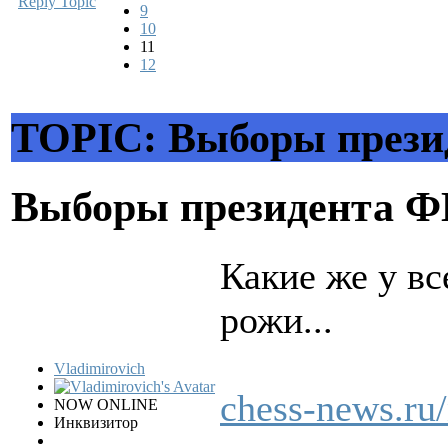
Reply Topic
9
10
11
12
TOPIC: Выборы през
Выборы президента 
Какие же у в
рожи...
Vladimirovich
chess-news.ru
NOW ONLINE
Инквизитор