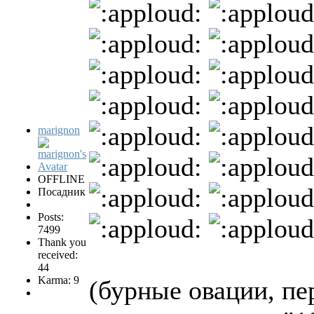
marignon
OFFLINE
Посадник
Posts:
7499
Thank you
received:
44
Karma: 9
(бурные овации, пе