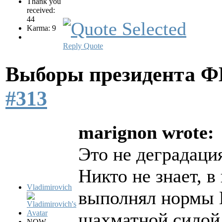
Thank you
received:
44
Karma: 9
Reply
Quote
Выборы президента 
#313
marignon wrote:
Это не деградаци
Никто не знает, в
Vladimirovich
выполнял нормы 
шахматной силой
NOW