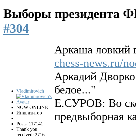
Выборы президента 
#304
Аркаша ловкий п
chess-news.ru/n
Аркадий Дворков
белое..."
Vladimirovich
Е.СУРОВ: Во ск
NOW ONLINE
предвыборная к
Инквизитор
Posts: 117141
Thank you
received: 2716