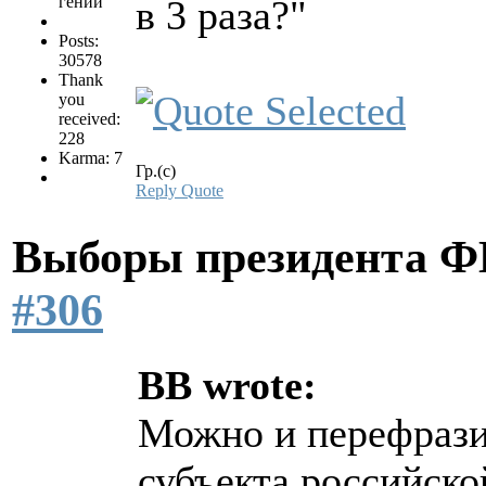
гений
в 3 раза?"
Posts:
30578
Thank
you
received:
228
Karma: 7
Гр.(с)
Reply
Quote
Выборы президента 
#306
BB wrote:
Можно и перефрази
субъекта российско