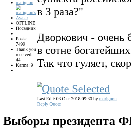
marignon
в 3 раза?"
OFFLINE
Посадник
Дворкович - очень 
Posts:
7499
в сотне богатейших
Thank you
received:
Так что гуляет, скор
44
Karma: 9
Last Edit: 03 Окт 2018 09:30 by
marignon
.
Reply
Quote
Выборы президента 