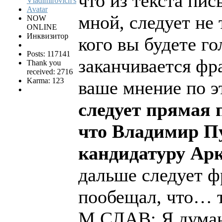
что из текста пис
мной, следует не 
NOW
ONLINE
Инквизитор
кого вы будете го
Posts: 117141
заканчивается фра
Thank you
received: 2716
Karma: 123
ваше мнение по э
следует прямая 
что Владимир П
кандидатуру Ар
дальше следует ф
пообещал, что… 
М.СЛАВ: Я думаю,