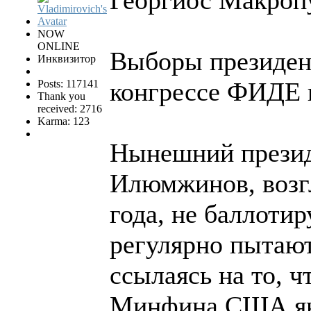
Георгиос Макроп
NOW
ONLINE
Выборы президен
Инквизитор
конгрессе ФИДЕ 
Posts: 117141
Thank you
received: 2716
Karma: 123
Нынешний прези
Илюмжинов, возг
года, не баллотир
регулярно пытают
ссылаясь на то, 
Минфина США яко