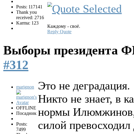
Posts: 117141
Thank you
received: 2716
Karma: 123
Каждому - своё.
Reply
Quote
Выборы президента 
#312
Это не деградация.
marignon
Никто не знает, в 
OFFLINE
нормы Илюмжинов, 
Посадник
силой превосходил
Posts:
7499