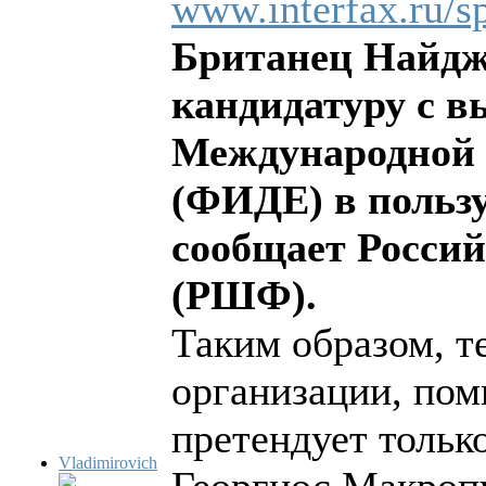
www.interfax.ru/s
Британец Найдж
кандидатуру с в
Международной 
(ФИДЕ) в польз
сообщает Росси
(РШФ).
Таким образом, т
организации, пом
претендует толь
Vladimirovich