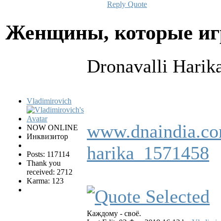
Reply
Quote
Женщины, которые и
Dronavalli Harik
Vladimirovich
www.dnaindia.com/
NOW ONLINE
Инквизитор
harika_1571458
Posts: 117114
Thank you
received: 2712
Karma: 123
Каждому - своё.