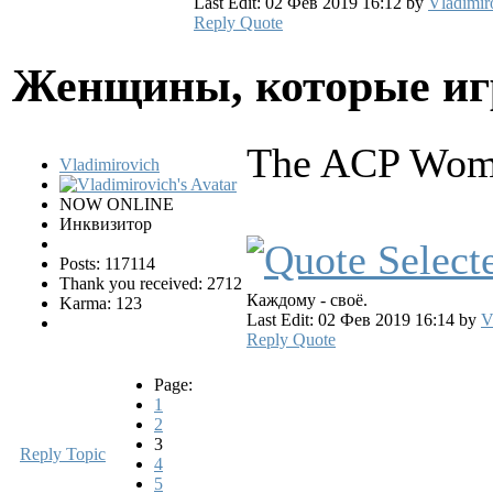
Last Edit: 02 Фев 2019 16:12 by
Vladimir
Reply
Quote
Женщины, которые и
The ACP Wom
Vladimirovich
NOW ONLINE
Инквизитор
Posts: 117114
Thank you received: 2712
Каждому - своё.
Karma: 123
Last Edit: 02 Фев 2019 16:14 by
V
Reply
Quote
Page:
1
2
3
Reply Topic
4
5