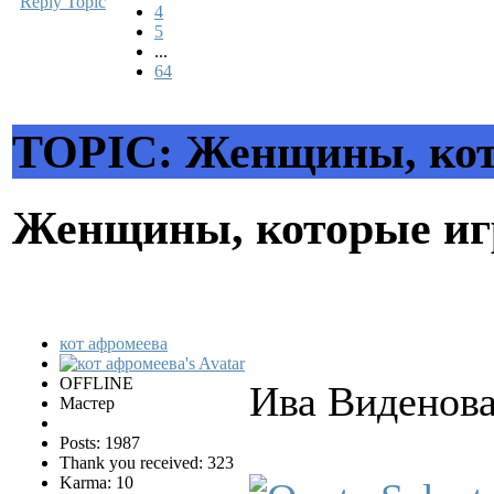
Reply Topic
4
5
...
64
TOPIC: Женщины, кот
Женщины, которые и
кот афромеева
OFFLINE
Ива Виденова
Мастер
Posts: 1987
Thank you received: 323
Karma: 10