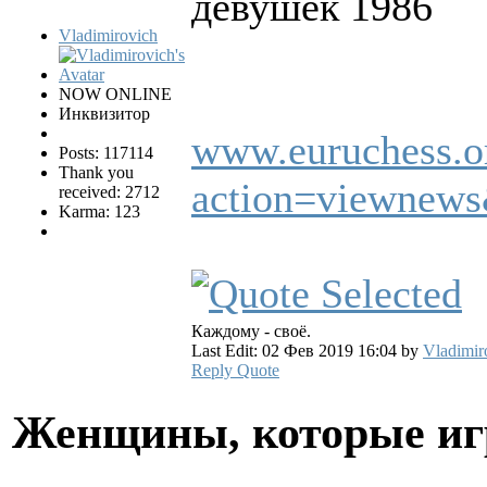
девушек 1986
Vladimirovich
NOW ONLINE
Инквизитор
www.euruchess.or
Posts: 117114
Thank you
action=viewnew
received: 2712
Karma: 123
Каждому - своё.
Last Edit: 02 Фев 2019 16:04 by
Vladimir
Reply
Quote
Женщины, которые и