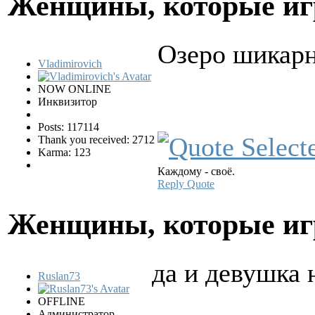
Женщины, которые и
Озеро шикар
Vladimirovich
NOW ONLINE
Инквизитор
Posts: 117114
Thank you received: 2712
Karma: 123
Каждому - своё.
Reply
Quote
Женщины, которые и
да и девушка н
Ruslan73
OFFLINE
Администратор