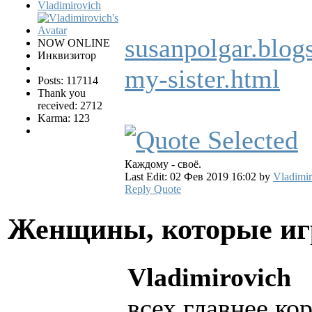
Vladimirovich
susanpolgar.blog
NOW ONLINE
Инквизитор
my-sister.html
Posts: 117114
Thank you
received: 2712
Karma: 123
Каждому - своё.
Last Edit: 02 Фев 2019 16:02 by
Vladimir
Reply
Quote
Женщины, которые и
Vladimirovich
всех главнее ко