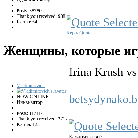
Posts: 38780
Thank you received: 988
Karma: 64
Reply
Quote
Женщины, которые и
Irina Krush v
Vladimirovich
betsydynako.b
NOW ONLINE
Инквизитор
Posts: 117114
Thank you received: 2712
Karma: 123
Каждому - своё.