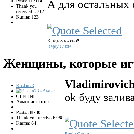
А для остальных 
Posts: 117114
Thank you
received: 2712
Karma: 123
Каждому - своё.
Reply
Quote
Женщины, которые и
Vladimirovic
Ruslan73
ok буду залива
OFFLINE
Администратор
Posts: 38780
Thank you received: 988
Karma: 64
Reply
Quote