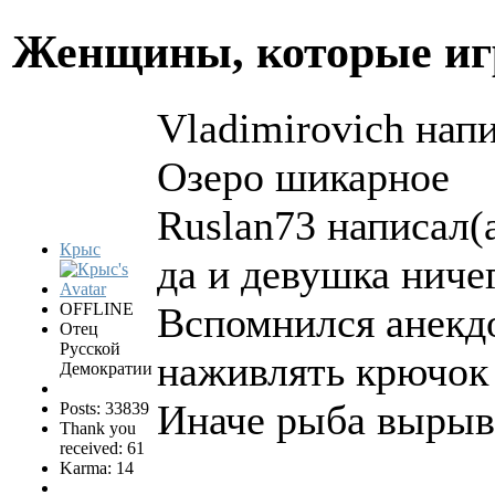
Женщины, которые и
Vladimirovich напи
Озеро шикарное
Ruslan73 написал(а
Крыс
да и девушка ничег
OFFLINE
Вспомнился анекдо
Отец
Русской
наживлять крючок 
Демократии
Иначе рыба вырыва
Posts: 33839
Thank you
received: 61
Karma: 14