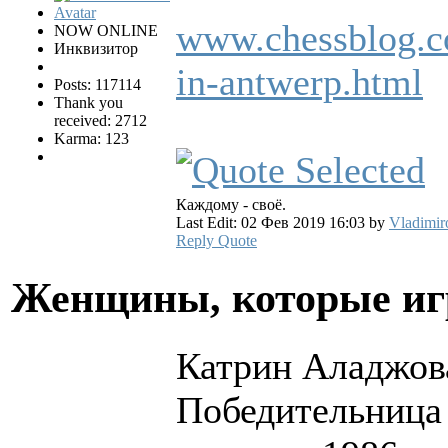
www.chessblog.co
NOW ONLINE
Инквизитор
in-antwerp.html
Posts: 117114
Thank you
received: 2712
Karma: 123
Каждому - своё.
Last Edit: 02 Фев 2019 16:03 by
Vladimir
Reply
Quote
Женщины, которые и
Катрин Аладжов
Победительница 