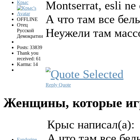
Montserrat, esli ne 
Крыс
А что там все бе
OFFLINE
Отец
Неужели там масс
Русской
Демократии
Posts: 33839
Thank you
received: 61
Karma: 14
Reply
Quote
Женщины, которые и
Крыс написал(а):
А что там все бе
Fandorine