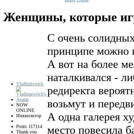
Женщины, которые и
С очень солидных 
принципе можно н
А вот на более м
наталкивался - ли
Vladimirovich
редиректа вероят
возьмут и передв
NOW
ONLINE
А одна галерея х
Инквизитор
место повесила б
Posts: 117114
Thank you