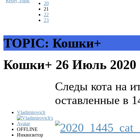
Reply Topic
20
21
22
23
TOPIC: Кошки+
Кошки+
26 Июль 2020
Следы кота на и
оставленные в 14
Vladimirovich
OFFLINE
Инквизитор