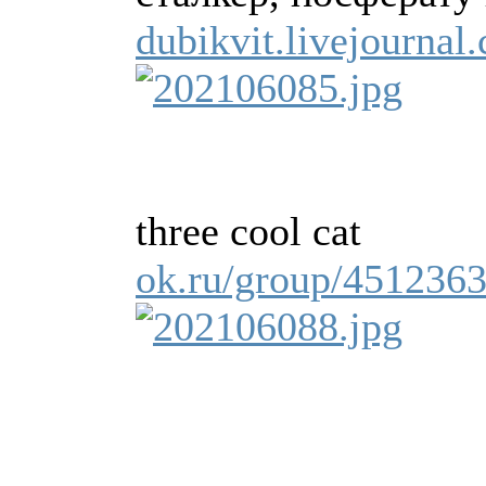
dubikvit.livejourna
three cool cat
ok.ru/group/451236