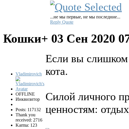
...не мы первые, не мы последние...
Reply
Quote
Кошки+
03 Сен 2020 0
Если вы слишком 
кота.
Vladimirovich
Силой личного пр
OFFLINE
Инквизитор
ценностям: отдых
Posts: 117132
Thank you
received: 2716
Karma: 123