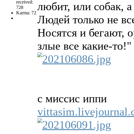
received:
любит, или собак, а
728
Karma: 72
Людей только не вс
Носятся и бегают, о
злые все какие-то!"
c миссис иппи
vittasim.livejourna