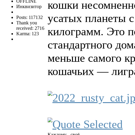
OFFLINE
кошки несомненн
Инквизитор
усатых планеты с
Posts: 117132
Thank you
килограмм. Это п
received: 2716
Karma: 123
стандартного дом
меньше самого кр
кошачьих — лигра
Каждому - своё.