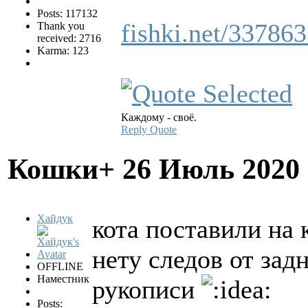
Posts: 117132
fishki.net/337863
Thank you
received: 2716
Karma: 123
Каждому - своё.
Reply
Quote
Кошки+
26 Июль 2020
Хайдук
кота поставили на 
нету следов от зад
OFFLINE
Наместник
рукописи
Posts: