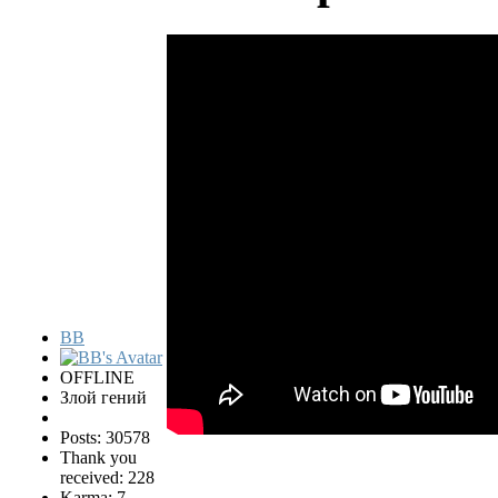
BB
OFFLINE
Злой гений
Posts: 30578
Thank you
received: 228
Karma: 7