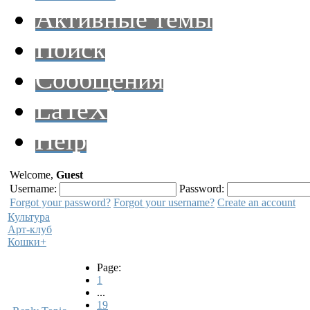
Активные темы
Поиск
Сообщения
LaTeX
Help
Welcome,
Guest
Username:
Password:
Forgot your password?
Forgot your username?
Create an account
Культура
Арт-клуб
Кошки+
Page:
1
...
19