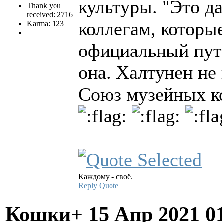
культуры. "Это д
Thank you
received: 2716
коллегам, которы
Karma: 123
официальный путь,
она. Халтунен не
Союз музейных к
Каждому - своё.
Reply
Quote
Кошки+
15 Апр 2021 0