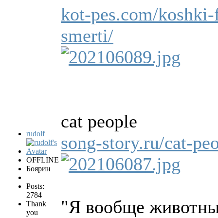
kot-pes.com/koshki-
smerti/
cat people
rudolf
song-story.ru/cat-pe
OFFLINE
Боярин
Posts:
2784
"Я вообще животны
Thank
you