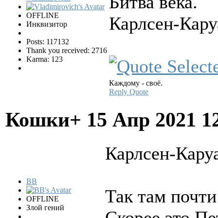
Битва века.
OFFLINE
Карлсен-Кару
Инквизитор
Posts: 117132
Thank you received: 2716
Karma: 123
Каждому - своё.
Reply
Quote
Кошки+
15 Апр 2021 1
Карлсен-Каруа
BB
Так там почти
OFFLINE
Злой гений
Скорее это Пе