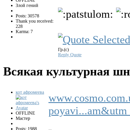
OFFLINE
Злой гений
Posts: 30578
Thank you received:
228
Karma: 7
Гр.(с)
Reply
Quote
Всякая культурная ш
кот афромеева
www.cosmo.com.ua
poyavi...am&utm
OFFLINE
Мастер
Posts: 1988