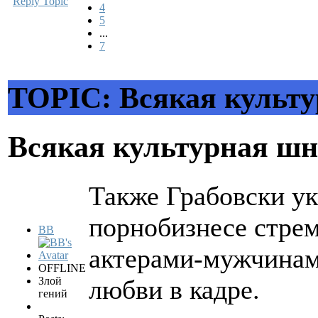
Reply Topic
4
5
...
7
TOPIC: Всякая культ
Всякая культурная ш
Также Грабовски ук
порнобизнесе стрем
BB
актерами-мужчинам
OFFLINE
Злой
любви в кадре.
гений