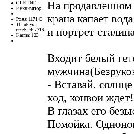
На продавленном 
OFFLINE
Инквизитор
крана капает вода
Posts: 117143
Thank you
и портрет сталин
received: 2716
Karma: 123
Входит белый ге
мужчина(Безруко
- Вставай. солнц
ход, конвои ждет
В глазах его без
Помойка. Одноног