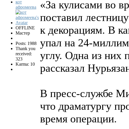
«За кулисами во в
кот
афромеева
поставил лестницу
к декорациям. В ка
OFFLINE
Мастер
упал на 24-миллим
Posts: 1988
Thank you
углу. Одна из них 
received:
323
Karma: 10
рассказал Нурьяза
В пресс-службе Ми
что драматургу пр
время операции.