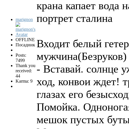
крана капает вода н
портрет сталина
marignon
OFFLINE
Входит белый гете
Посадник
мужчина(Безруков)
Posts:
7499
- Вставай. солнце 
Thank you
received:
44
ход, конвои ждет! 
Karma: 9
глазах его безысхо
Помойка. Одноногая
мешок пустых буты