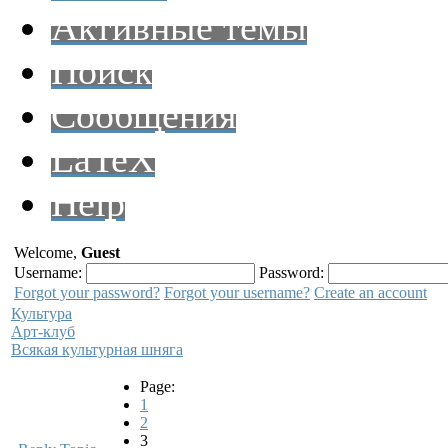
Активные темы
Поиск
Сообщения
LaTeX
Help
Welcome,
Guest
Username:
Password:
Forgot your password?
Forgot your username?
Create an account
Культура
Арт-клуб
Всякая культурная шняга
Page:
1
2
3