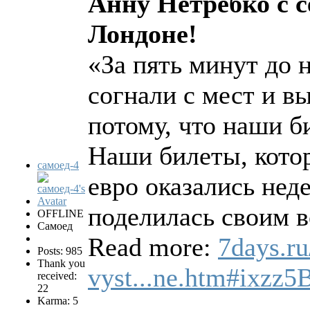
Анну Нетребко с с
Лондоне!
«За пять минут до 
согнали с мест и в
потому, что наши б
Наши билеты, котор
самоед-4
евро оказались не
поделилась своим 
OFFLINE
Самоед
Read more:
7days.r
Posts: 985
Thank you
vyst...ne.htm#ixzz
received:
22
Karma: 5