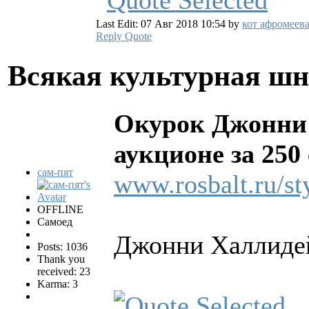
Last Edit: 07 Авг 2018 10:54 by
кот афромеев
Reply
Quote
Всякая культурная ш
Окурок Джонни 
аукционе за 250
сам-пят
www.rosbalt.ru/st
OFFLINE
Самоед
Джонни Халлиде
Posts: 1036
Thank you
received: 23
Karma: 3