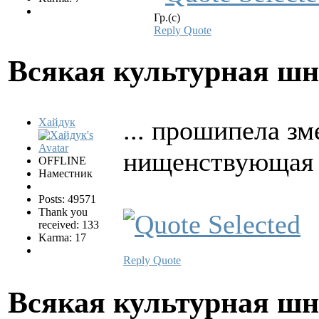
Гр.(с)
Reply
Quote
Всякая культурная ш
... прошипела з
Хайдук
нищенствующа
OFFLINE
Наместник
Posts: 49571
Thank you
received: 133
Karma: 17
Reply
Quote
Всякая культурная ш