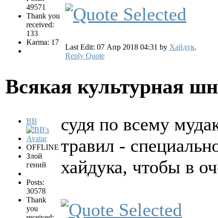
49571
Thank you
received:
133
Karma: 17
Last Edit: 07 Апр 2018 04:31 by
Хайдук
.
Reply
Quote
Всякая культурная ш
судя по всему муда
BB
травил - специальн
OFFLINE
Злой
хайдука, чтобы в о
гений
Posts:
30578
Thank
you
received: