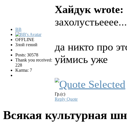
Хайдук wrote:
захолустьееее..
BB
OFFLINE
да никто про э
Злой гений
Posts: 30578
уймись уже
Thank you received:
228
Karma: 7
Гр.(с)
Reply
Quote
Всякая культурная ш