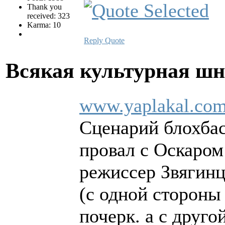
Thank you
received: 323
Karma: 10
Reply
Quote
Всякая культурная ш
www.yaplakal.com
Сценарий блохба
провал с Оскаром
режиссер Звягинц
(с одной стороны
почерк. а с друго