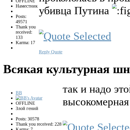
OFFLINE
Наместник
убивца Путина
Posts:
49571
Thank you
received:
133
Karma: 17
Reply
Quote
Всякая культурная ш
так и надо эт
BB
высокомерная
OFFLINE
Злой гений
Posts: 30578
Thank you received: 228
Karma: 7