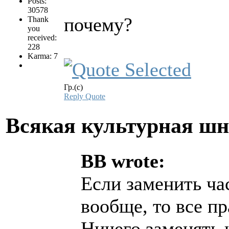
Posts:
30578
почему?
Thank
you
received:
228
Karma: 7
Гр.(с)
Reply
Quote
Всякая культурная ш
BB wrote:
Если заменить ча
вообще, то все п
Ничего заменять 