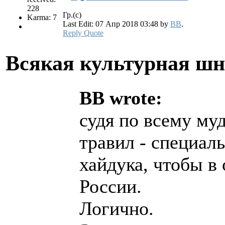
228
Гр.(с)
Karma: 7
Last Edit: 07 Апр 2018 03:48 by
BB
.
Reply
Quote
Всякая культурная ш
BB wrote:
судя по всему му
травил - специал
хайдука, чтобы в
России.
Логично.