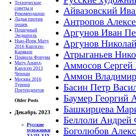
Технические
советы и
Айвазовский Ива
Рекомендации
Ладья против
Антропов Алексе
пешек
Пешечный
Аргунов Иван Пе
Эндшпиль
Нью-Йорк Матч
Аргунов Николай
2016 Карлсен-
Карякин
Атрыганьев Нико
Правила Форума
Матч Ананд-
Аммосов Сергей 
Карлсен 2013
Ченнаи
Аммон Владимир
Москва 2016
Турнир
Басин Петр Васи
Претендентов
Баумер Георгий 
Older Posts
Башкирцева Мари
Декабрь 2023
Беллоли Андрей
Русские
Боголюбов Алекс
художники
XVIII-XIX