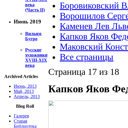
Боровиковский В
века
(Часть II)
Ворошилов Серг
Июнь 2019
Каменев Лев Льв
Вильям
Капков Яков Фед
Бугро
Маковский Конст
Русские
Все страницы
художники
XVIII-XIX
века
Страница 17 из 18
Archived Articles
Капков Яков Фед
Июнь, 2013
Май, 2013
Апрель, 2013
Blog Roll
Галерея
Старая
Библиотека