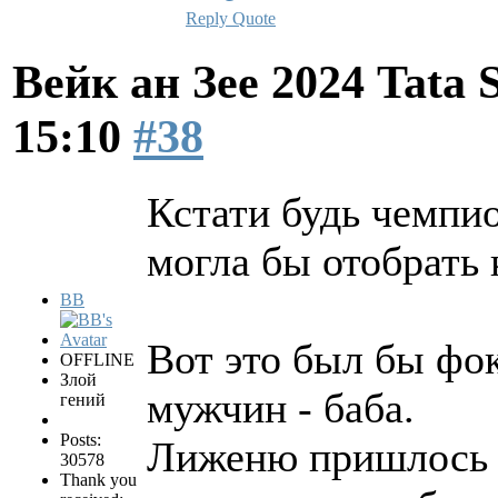
Reply
Quote
Вейк ан Зее 2024 Tata 
15:10
#38
Кстати будь чемпи
могла бы отобрать 
BB
Вот это был бы фо
OFFLINE
Злой
мужчин - баба.
гений
Posts:
Лиженю пришлось 
30578
Thank you