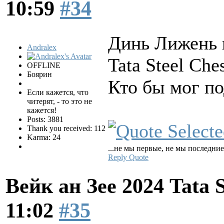
10:59
#34
Динь Лижень 
Andralex
Tata Steel Ch
OFFLINE
Боярин
Кто бы мог п
Если кажется, что
читерят, - то это не
кажется!
Posts: 3881
Thank you received: 112
Karma: 24
...не мы первые, не мы последние.
Reply
Quote
Вейк ан Зее 2024 Tata 
11:02
#35