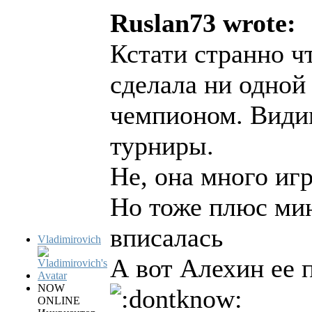
Ruslan73 wrote:
Кстати странно ч
сделала ни одной
чемпионом. Видим
турниры.
Не, она много игр
Но тоже плюс мин
вписалась
Vladimirovich
А вот Алехин ее п
NOW
ONLINE