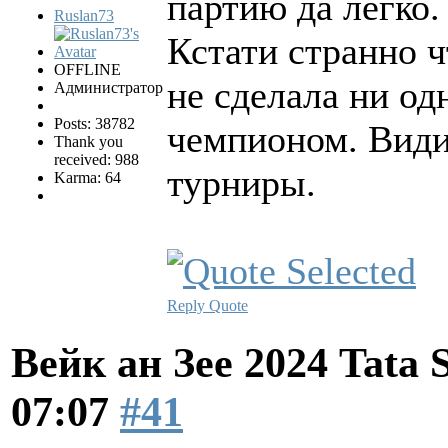
партию да легко.
Ruslan73
Кстати странно 
OFFLINE
не сделала ни о
Администратор
Posts: 38782
чемпионом. Види
Thank you
received: 988
турниры.
Karma: 64
Reply
Quote
Вейк ан Зее 2024 Tata 
07:07
#41