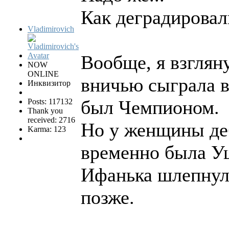
Как деградирова
Vladimirovich
Вообще, я взглян
NOW
ONLINE
вничью сыграла в
Инквизитор
был Чемпионом.
Posts: 117132
Thank you
received: 2716
Но у женщины де
Karma: 123
временно была У
Ифанька шлепнула
позже.