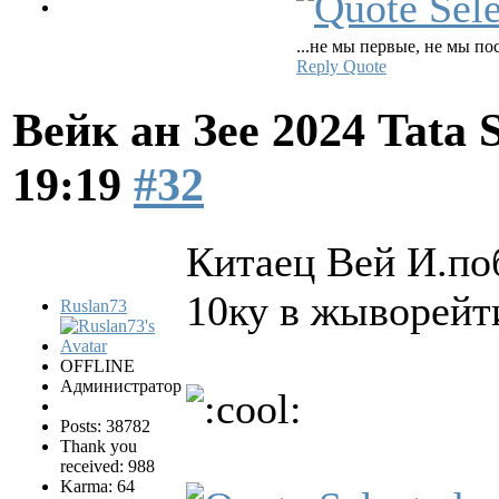
...не мы первые, не мы пос
Reply
Quote
Вейк ан Зее 2024 Tata 
19:19
#32
Китаец Вей И.поб
10ку в жыворейт
Ruslan73
OFFLINE
Администратор
Posts: 38782
Thank you
received: 988
Karma: 64