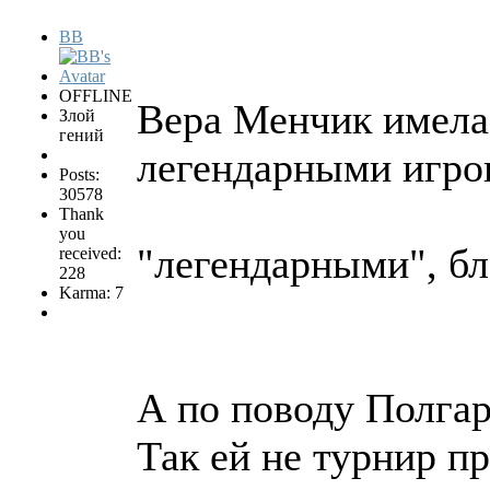
BB
OFFLINE
Вера Менчик имела
Злой
гений
легендарными игро
Posts:
30578
Thank
you
"легендарными", бл.
received:
228
Karma: 7
А по поводу Полгар
Так ей не турнир п