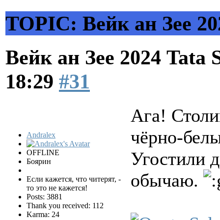
TOPIC: Вейк ан Зее 202
Вейк ан Зее 2024 Tata 
18:29
#31
Ага! Столи
чёрно-белы
Andralex
OFFLINE
Угостили д
Боярин
обычаю.
Если кажется, что читерят, -
то это не кажется!
Posts: 3881
Thank you received: 112
Karma: 24