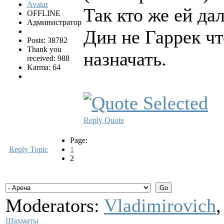
Так кто же ей да
OFFLINE
Администратор
Дин не Гаррек чт
Posts: 38782
Thank you
назначать.
received: 988
Karma: 64
Reply
Quote
Page:
Reply Topic
1
2
Moderators:
Vladimirovich
Шахматы