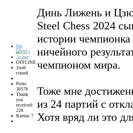
Динь Лижень и Цзю
Steel Chess 2024 с
истории чемпионка
BB
ничейного результа
чемпионом мира.
OFFLINE
Злой
гений
Posts:
Тоже мне достижени
30578
Thank
you
из 24 партий с отк
received:
228
Хотя вряд ли это дл
Karma: 7