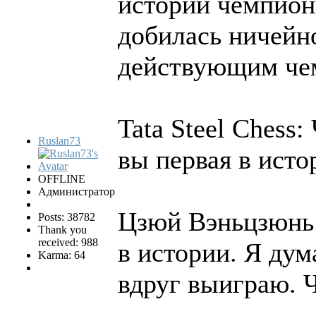
истории чемпион
добилась ничейно
действующим че
Tata Steel Chess:
Ruslan73
вы первая в исто
OFFLINE
Администратор
Цзюй Вэньцзюнь: 
Posts: 38782
Thank you
received: 988
в истории. Я дум
Karma: 64
вдруг выиграю. Ч