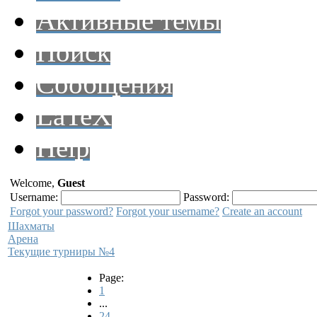
Активные темы
Поиск
Сообщения
LaTeX
Help
Welcome,
Guest
Username:
Password:
Forgot your password?
Forgot your username?
Create an account
Шахматы
Арена
Текущие турниры №4
Page:
1
...
24