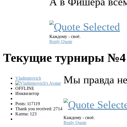
А в Фишера всем
Каждому - своё.
Reply
Quote
Текущие турниры №
Мы правда не
Vladimirovich
OFFLINE
Инквизитор
Posts: 117119
Thank you received: 2714
Karma: 123
Каждому - своё.
Reply
Quote