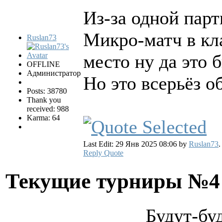
Из-за одной парт
Микро-матч в кла
Ruslan73
место ну да это 
OFFLINE
Администратор
Но это всерьёз о
Posts: 38780
Thank you
received: 988
Karma: 64
Last Edit: 29 Янв 2025 08:06 by
Ruslan73
.
Reply
Quote
Текущие турниры №
Будут-бу