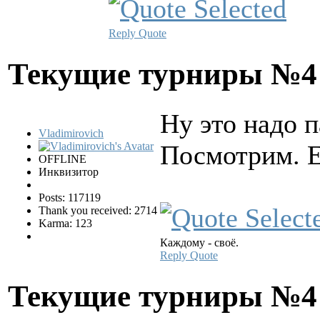
Reply
Quote
Текущие турниры №
Ну это надо 
Vladimirovich
Посмотрим. Е
OFFLINE
Инквизитор
Posts: 117119
Thank you received: 2714
Karma: 123
Каждому - своё.
Reply
Quote
Текущие турниры №