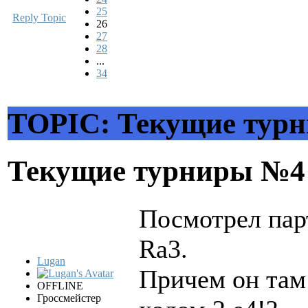
25
Reply Topic
26
27
28
...
34
TOPIC: Текущие тур
Текущие турниры №
Посмотрел пар
Ra3.
Lugan
Причем он там
OFFLINE
Гроссмейстер