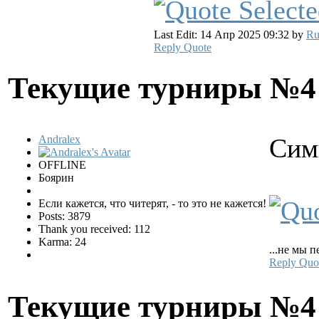
Last Edit: 14 Апр 2025 09:32 by
Ru
Reply
Quote
Текущие турниры №
Andralex
Сим
OFFLINE
Боярин
Если кажется, что читерят, - то это не кажется!
Posts: 3879
Thank you received: 112
Karma: 24
...не мы п
Reply
Quo
Текущие турниры №