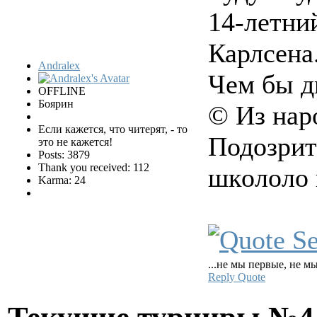
14-летни
Карлсена
Andralex
Чем бы д
OFFLINE
Боярин
© Из нар
Если кажется, что читерят, - то
Подoзрит
это не кажется!
Posts: 3879
Thank you received: 112
шкoлoло 
Karma: 24
...не мы первые, не мы
Reply
Quote