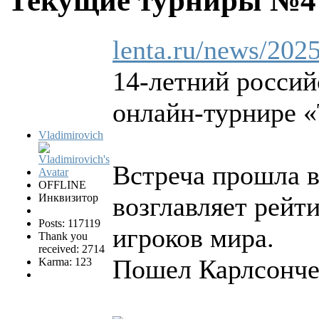
Текущие турниры №
lenta.ru/news/2025
14-летний россий
онлайн-турнире «
Vladimirovich
Встреча прошла в
OFFLINE
Инквизитор
возглавляет рейт
Posts: 117119
игроков мира.
Thank you
received: 2714
Пошел Карлсончег
Karma: 123