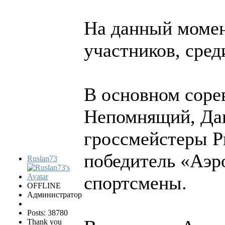
На данный момент
участников, сре
В основном соре
Непомнящий, Дан
гроссмейстеры Р
победитель «Аэр
Ruslan73
спортсмены.
OFFLINE
Администратор
Posts: 38780
Thank you