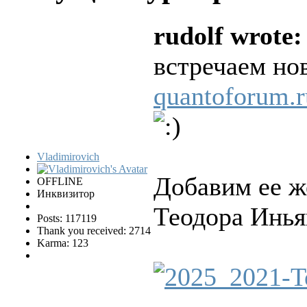
rudolf wrote:
встречаем но
quantoforum.r
Vladimirovich
Добавим ее же
OFFLINE
Инквизитор
Теодора Инья
Posts: 117119
Thank you received: 2714
Karma: 123