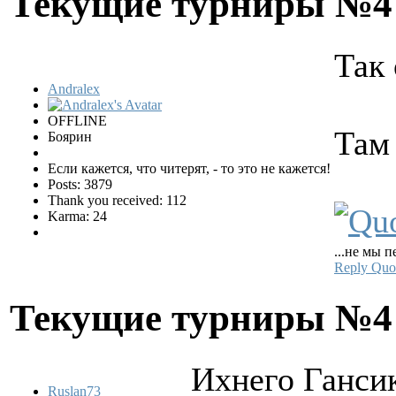
Текущие турниры №
Так 
Andralex
OFFLINE
Там 
Боярин
Если кажется, что читерят, - то это не кажется!
Posts: 3879
Thank you received: 112
Karma: 24
...не мы п
Reply
Quo
Текущие турниры №
Ихнего Гансик
Ruslan73