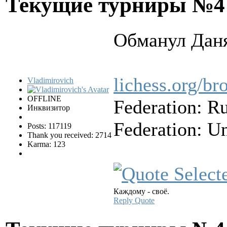
Текущие турниры №
Обманул Даня
lichess.org/b
Vladimirovich
OFFLINE
Federation: R
Инквизитор
Federation: U
Posts: 117119
Thank you received: 2714
Karma: 123
Каждому - своё.
Reply
Quote