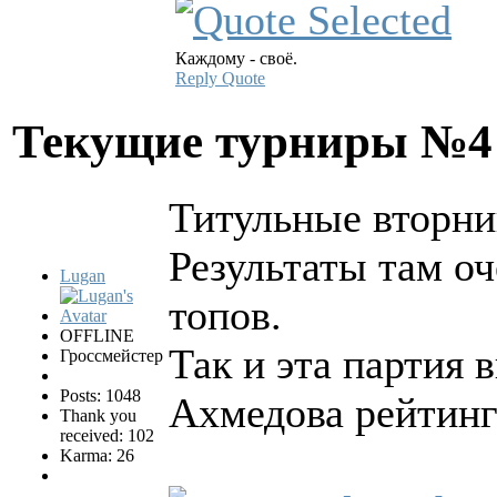
Каждому - своё.
Reply
Quote
Текущие турниры №
Титульные вторник
Результаты там о
Lugan
топов.
OFFLINE
Так и эта партия
Гроссмейстер
Posts: 1048
Ахмедова рейтинг 
Thank you
received: 102
Karma: 26