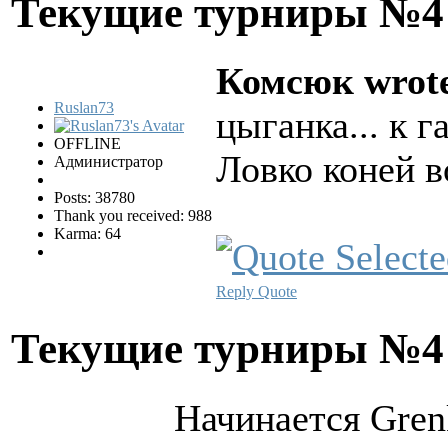
Текущие турниры №
Комсюк wrot
Ruslan73
цыганка... к г
OFFLINE
Ловко коней в
Администратор
Posts: 38780
Thank you received: 988
Karma: 64
Reply
Quote
Текущие турниры №
Начинается Gren