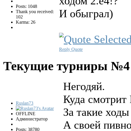
ходом 2.е4!?
Posts: 1048
И обыграл)
Thank you received:
102
Karma: 26
Reply
Quote
Текущие турниры №
Негодяй.
Куда смотрит
Ruslan73
За такие ходы
OFFLINE
Администратор
А своей пивно
Posts: 38780