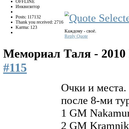
OFFLINE
Инквизитор
Posts: 117132
Thank you received: 2716
Karma: 123
Каждому - своё.
Reply
Quote
Мемориал Таля - 201
#115
Очки и места.
после 8-ми ту
1 GM Nakamura
2 GM Kramnik,