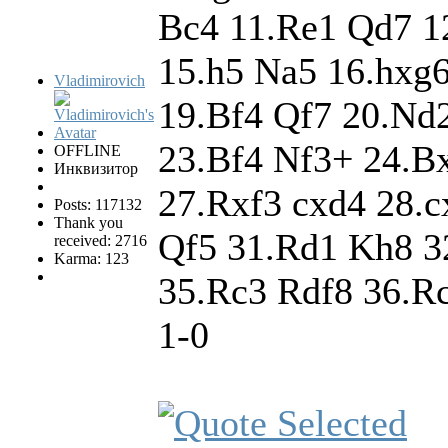
Bc4 11.Re1 Qd7 1
15.h5 Na5 16.hxg
Vladimirovich
19.Bf4 Qf7 20.Nd
23.Bf4 Nf3+ 24.B
OFFLINE
Инквизитор
27.Rxf3 cxd4 28.c
Posts: 117132
Thank you
Qf5 31.Rd1 Kh8 3
received: 2716
Karma: 123
35.Rc3 Rdf8 36.R
1-0