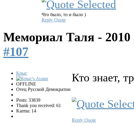
Что было, то и было )
Reply
Quote
Мемориал Таля - 201
#107
Крыс
Кто знает, т
OFFLINE
Отец Русской Демократии
Posts: 33839
Thank you received: 61
Karma: 14
Reply
Quote