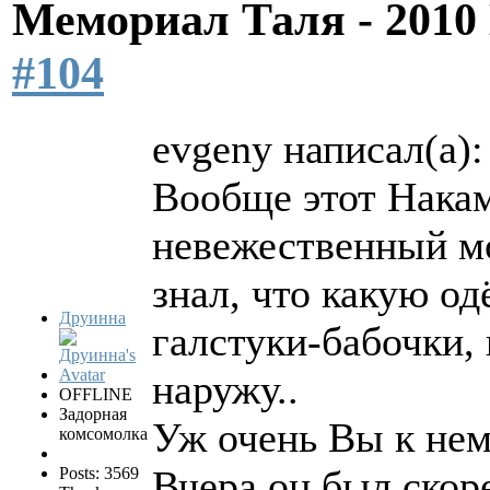
Мемориал Таля - 201
#104
evgeny написал(а):
Вообще этот Накам
невежественный мо
знал, что какую од
Друинна
галстуки-бабочки, 
наружу..
OFFLINE
Задорная
Уж очень Вы к нем
комсомолка
Вчера он был скоре
Posts: 3569