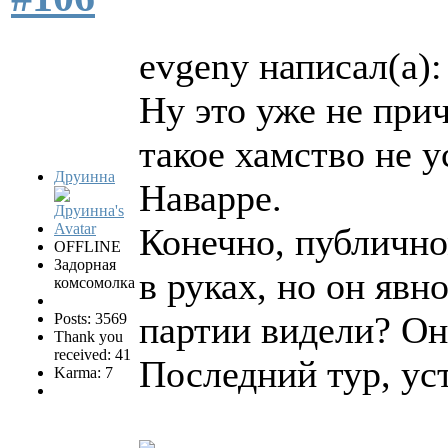
evgeny написал(а):
Ну это уже не при
такое хамство не у
Друинна
Наварре.
Конечно, публично
OFFLINE
Задорная
в руках, но он явн
комсомолка
партии видели? Он 
Posts: 3569
Thank you
received: 41
Последний тур, ус
Karma: 7