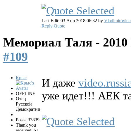
Last Edit: 03 Апр 2018 06:32 by
Vladimirovich
Reply
Quote
Мемориал Таля - 201
#109
Крыс
И даже
video.russi
уже идет!!! АЕК т
OFFLINE
Отец
Русской
Демократии
Posts: 33839
Thank you
received: 61