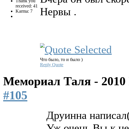
Thank you
received: 41
Нервы .
Karma: 7
Что было, то и было )
Reply
Quote
Мемориал Таля - 201
#105
Друинна написал(
Уж очень Вы к не