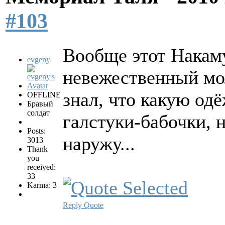
#103
Вообще этот Накаму
evgeny
невежественный мо
знал, что какую од
OFFLINE
Бравый
солдат
галстуки-бабочки, 
Posts:
наружу...
3013
Thank
you
received:
33
Karma: 3
Reply
Quote