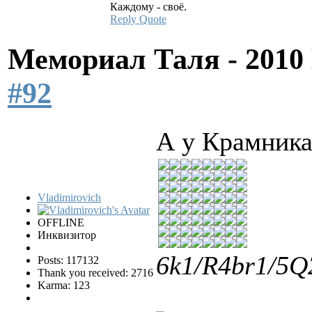
Каждому - своё.
Reply
Quote
Мемориал Таля - 201
#92
А у Крамника 
Vladimirovich
OFFLINE
Инквизитор
6k1/R4br1/5Q2
Posts: 117132
Thank you received: 2716
Karma: 123