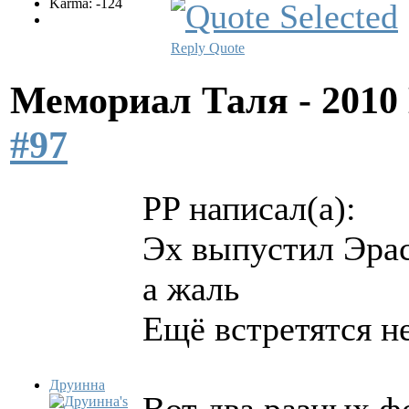
Karma: -124
Reply
Quote
Мемориал Таля - 201
#97
PP написал(а):
Эх выпустил Эрас
а жаль
Ещё встретятся не
Друинна
Вот два разных ф