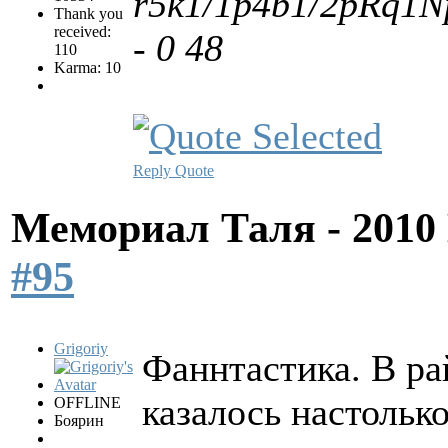
r5k1/1p4b1/2pRq1N
Thank you
received:
- 0 48
110
Karma: 10
Reply
Quote
Мемориал Таля - 201
#95
Grigoriy
Фаннтастика. В ра
казалось настолько
OFFLINE
Боярин