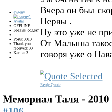
Вчера он был скор
evgeny
Нервы .
OFFLINE
Ну это уже не при
Бравый солдат
Posts: 3013
От Малыша такое 
Thank you
received: 33
говоря уже о Нав
Karma: 3
Reply
Quote
Мемориал Таля - 201
#106