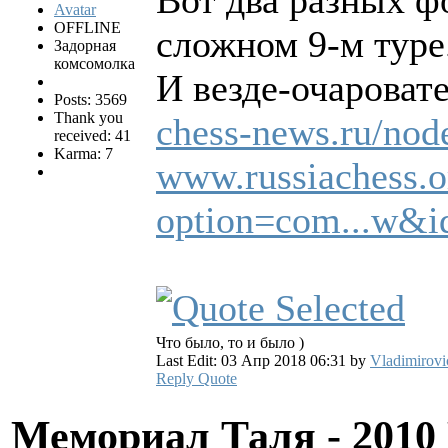
OFFLINE
сложном 9-м туре
Задорная
комсомолка
И везде-очароват
Posts: 3569
Thank you
chess-news.ru/nod
received: 41
Karma: 7
www.russiachess.o
option=com...w&
Что было, то и было )
Last Edit: 03 Апр 2018 06:31 by
Vladimirovi
Reply
Quote
Мемориал Таля - 201