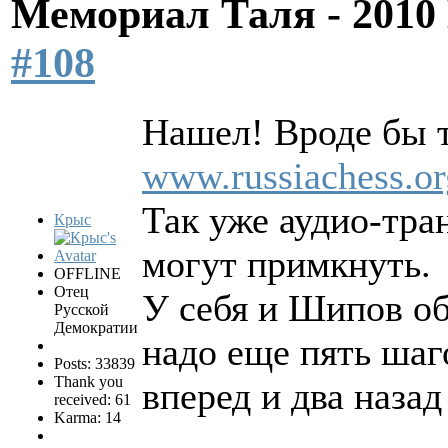
Мемориал Таля - 201
#108
Нашел! Вроде бы т
www.russiachess.or
Так уже аудио-тр
Крыс
могут примкнуть.
OFFLINE
Отец
У себя и Шипов об
Русской
Демократии
надо еще пять шаг
Posts: 33839
Thank you
вперед и два назад
received: 61
Karma: 14