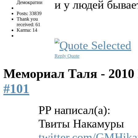
и у людей бывает
Демократии
Posts: 33839
Thank you
received: 61
Karma: 14
Reply
Quote
Мемориал Таля - 201
#101
PP написал(а):
Твиты Накамуры
twitter.com/GMHika