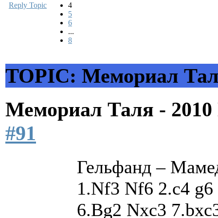
Reply Topic
4
5
6
...
8
TOPIC: Мемориал Таля
Мемориал Таля - 201
#91
Гельфанд – Мамедь
1.Nf3 Nf6 2.c4 g6
6.Bg2 Nxc3 7.bxc