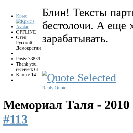
Блин! Тексты парт
Крыс
бестолочи. А еще 
OFFLINE
зарабатывать.
Отец
Русской
Демократии
Posts: 33839
Thank you
received: 61
Karma: 14
Reply
Quote
Мемориал Таля - 201
#113