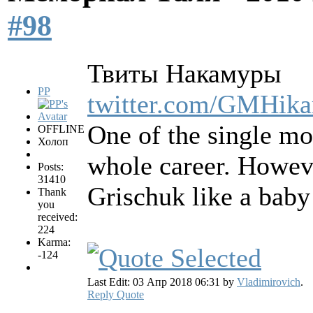
#98
Твиты Накамуры
PP
twitter.com/GMHika
One of the single mo
OFFLINE
Холоп
whole career. Howeve
Posts:
31410
Grischuk like a baby 
Thank
you
received:
224
Karma:
-124
Last Edit: 03 Апр 2018 06:31 by
Vladimirovich
.
Reply
Quote