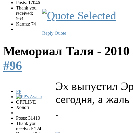
Posts: 17046
Thank you
received:
563
Karma: 74
Reply
Quote
Мемориал Таля - 201
#96
Эх выпустил Эр
PP
сегодня, а жаль
OFFLINE
Холоп
.
Posts: 31410
Thank you
received: 224