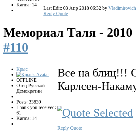
Karma: 14
Last Edit: 03 Апр 2018 06:32 by
Vladimirovich
Reply
Quote
Мемориал Таля - 201
#110
Все на блиц!!!
Крыс
OFFLINE
Карлсен-Накаму
Отец Русской
Демократии
Posts: 33839
Thank you received:
61
Karma: 14
Reply
Quote