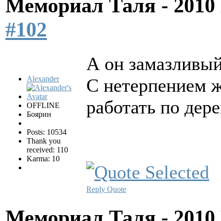
Мемориал Таля - 201
#102
А он замазливый
Alexander
С нетерпением ж
работать по дере
OFFLINE
Боярин
Posts: 10534
Thank you
received: 110
Karma: 10
Reply
Quote
Мемориал Таля - 201