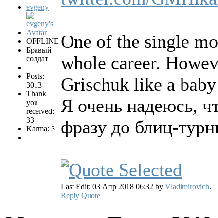
evgeny
One of the single mo
OFFLINE
Бравый
whole career. Howeve
солдат
Posts:
Grischuk like a baby 
3013
Thank
Я очень надеюсь, ч
you
received:
33
фразу до блиц-турн
Karma: 3
Last Edit: 03 Апр 2018 06:32 by
Vladimirovich
.
Reply
Quote