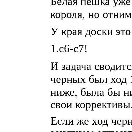
Белая пешка уже
короля, но отним
У края доски эт
1.c6-c7!
И задача сводит
черных был ход 1
ниже, была бы н
свои коррективы
Если же ход чер