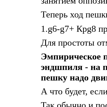
занятием оппози
Теперь ход пеш
1.g6-g7+ Крg8 пр
Для простоты о
Эмпирическое п
эндшпиля - на 
пешку надо дви
А что будет, есл
Так обычно и по