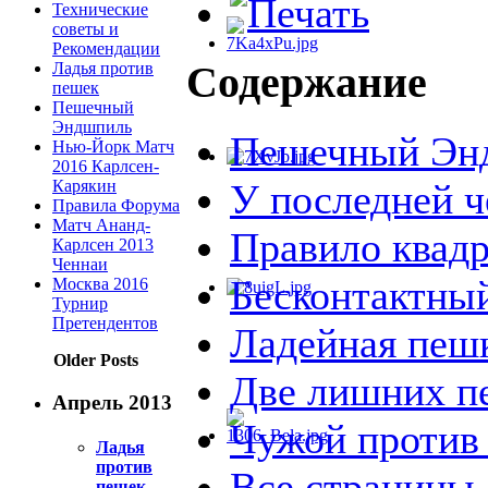
Технические
советы и
Рекомендации
Содержание
Ладья против
пешек
Пешечный
Эндшпиль
Пешечный Эн
Нью-Йорк Матч
2016 Карлсен-
Карякин
У последней 
Правила Форума
Матч Ананд-
Правило квад
Карлсен 2013
Ченнаи
Бесконтактный
Москва 2016
Турнир
Претендентов
Ладейная пеш
Older Posts
Две лишних п
Апрель 2013
Чужой против
Ладья
против
Все страницы
пешек