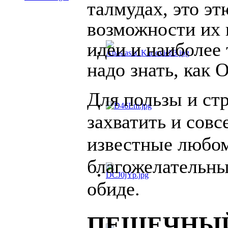
талмудах, это э
возможности их и
идеи и наиболее
надо знать, как
Для пользы и ст
захватить и совс
известные любом
благожелательный
обиде.
ПЕШЕЧНЫ