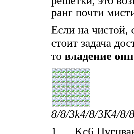
решетки, это во
ранг почти мист
Если на чистой, 
стоит задача дос
то
владение оп
8/8/3k4/8/3K4/8/8/
1. ... Kc6 Цугцв