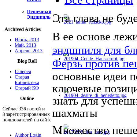
Пешечный
Эта глава не буд
Эндшпиль
Archived Articles
В ее основе леж
Июнь, 2013
Май, 2013
эндшпиля для б
Апрель, 2013
Ферзь против п
Blog Roll
Галерея
основные идеи п
Старая
Библиотека
ключевые позици
Старый КФ
знать для успеш
Online
Сейчас 336 гостей и
шахматы
3 зарегистрированных
пользователей на сайте
Множество пеше
Author Login